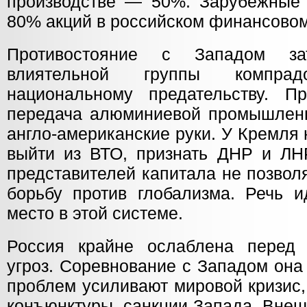
производстве — 50%. Зарубежные
80% акций в российском финансовом
Противостояние с Западом зат
влиятельной группы компра
национальному предательству. П
передача алюминиевой промышленн
англо-американские руки. У Кремля
выйти из ВТО, признать ДНР и ЛНР
представителей капитала не позвол
борьбу против глобализма. Речь и
место в этой системе.
Россия крайне ослаблена перед
угроз. Соревнование с Западом она
проблем усиливают мировой кризис
конъюнктуры, санкции Запада. Внеш