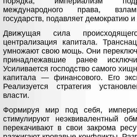
порядка, империализм под
международного права, взлам
государств, подавляет демократию и
Движущая сила происходяще
централизация капитала. Трансна
умножают свою мощь. Они переключ
принадлежавшие ранее исключит
Усиливается господство самого хищн
капитала — финансового. Его экс
Реализуется стратегия установл
власти.
Формируя мир под себя, империа
стимулируют неэквивалентный обм
перекачивают в свои закрома ресу
разжигают кровавые конфликты. Раз