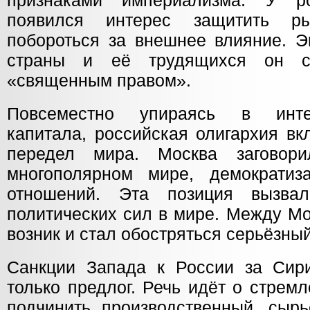
признаками империализма. У ро
появился интерес защитить р
побороться за внешнее влияние. Э
страны и её трудящихся он с
«священным правом».
Повсеместно упираясь в инте
капитала, российская олигархия вк
передел мира. Москва заговори
многополярном мире, демократиз
отношений. Эта позиция вызва
политических сил в мире. Между М
возник и стал обостряться серьёзный
Санкции Запада к России за Си
только предлог. Речь идёт о стре
подчинить производственный, сырь