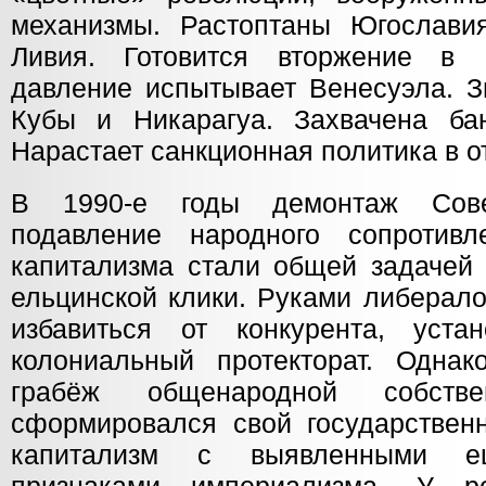
механизмы. Растоптаны Югославия
Ливия. Готовится вторжение в 
давление испытывает Венесуэла. З
Кубы и Никарагуа. Захвачена ба
Нарастает санкционная политика в 
В 1990-е годы демонтаж Совет
подавление народного сопротив
капитализма стали общей задачей 
ельцинской клики. Руками либерал
избавиться от конкурента, уста
колониальный протекторат. Одна
грабёж общенародной собств
сформировался свой государственн
капитализм с выявленными 