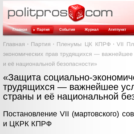
Главная
Партия
События
Журнал
Агитпункт
Главная
Партия
Пленумы ЦК КПРФ
VII П
экономических прав трудящихся — важнейшее 
и её национальной безопасности»
«Защита социально-экономич
трудящихся — важнейшее усл
страны и её национальной бе
Постановление VII (мартовского) с
и ЦКРК КПРФ