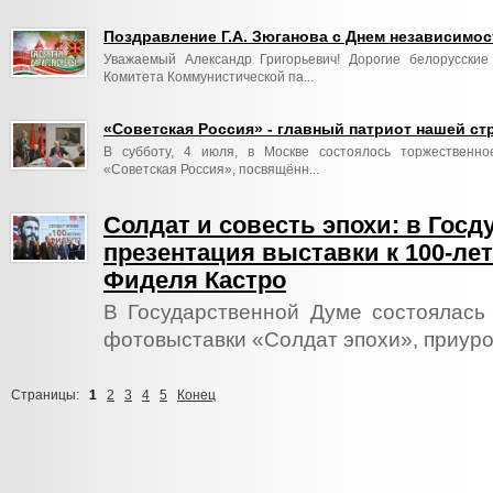
Поздравление Г.А. Зюганова с Днем независимо
Уважаемый Александр Григорьевич! Дорогие белорусские
Комитета Коммунистической па...
«Советская Россия» - главный патриот нашей ст
В субботу, 4 июля, в Москве состоялось торжественно
«Советская Россия», посвящённ...
Солдат и совесть эпохи: в Госд
презентация выставки к 100-ле
Фиделя Кастро
В Государственной Думе состоялась
фотовыставки «Солдат эпохи», приуроч
Страницы:
1
2
3
4
5
Конец