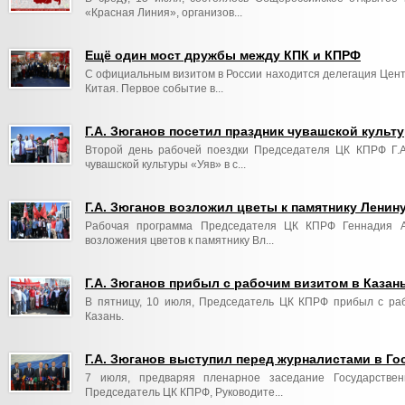
«Красная Линия», организов...
Ещё один мост дружбы между КПК и КПРФ
С официальным визитом в России находится делегация Цен
Китая. Первое событие в...
Г.А. Зюганов посетил праздник чувашской культ
Второй день рабочей поездки Председателя ЦК КПРФ Г.А
чувашской культуры «Уяв» в с...
Г.А. Зюганов возложил цветы к памятнику Ленину
Рабочая программа Председателя ЦК КПРФ Геннадия А
возложения цветов к памятнику Вл...
Г.А. Зюганов прибыл с рабочим визитом в Казан
В пятницу, 10 июля, Председатель ЦК КПРФ прибыл с раб
Казань.
Г.А. Зюганов выступил перед журналистами в Го
7 июля, предваряя пленарное заседание Государстве
Председатель ЦК КПРФ, Руководите...