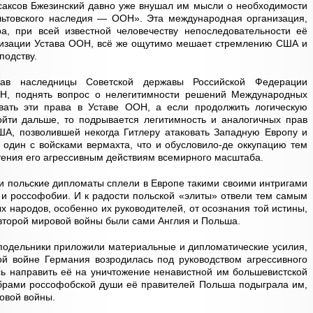
саксов Бжезинский давно уже внушал им мысли о необходимости
ельтовского наследия — ООН». Эта международная организация,
, при всей известной человечеству непоследовательности её
лизации Устава ООН, всё же ощутимо мешает стремлению США и
подству.
рав наследницы Советской державы Российской Федерации
Н, поднять вопрос о нелегитимности решений Международных
вать эти права в Уставе ООН, а если продолжить логическую
ойти дальше, то подрывается легитимность и аналогичных прав
А, позволившей некогда Гитлеру атаковать Западную Европу и
один с войсками вермахта, что и обусловило-де оккупацию тем
тения его агрессивным действиям всемирного масштаба.
 и польские дипломаты сплели в Европе такими своими интригами
 и россофобии. И к радости польской «элиты» отвели тем самым
 народов, особенно их руководителей, от осознания той истины,
 второй мировой войны были сами Англия и Польша.
ё подельники приложили материальные и дипломатические усилия,
й войне Германия возродилась под руководством агрессивного
ь направить её на уничтожение ненавистной им большевистской
брами россофобской души её правителей Польша подыграла им,
овой войны.