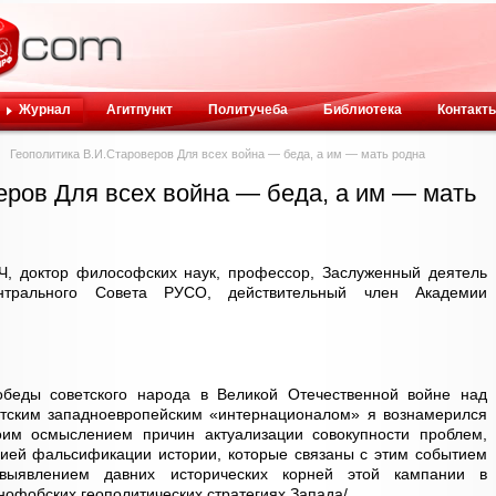
Журнал
Агитпункт
Политучеба
Библиотека
Контакт
Геополитика В.И.Староверов Для всех война — беда, а им — мать родна
еров Для всех война — беда, а им — мать
октор философских наук, профессор, Заслуженный деятель
трального Совета РУСО, действительный член Академии
обеды советского народа в Великой Отечественной войне над
тским западноевропейским «интернационалом» я вознамерился
оим осмыслением причин актуализации совокупности проблем,
ей фальсификации истории, которые связаны с этим событием
 выявлением давних исторических корней этой кампании в
нофобских геополитических стратегиях Запада/