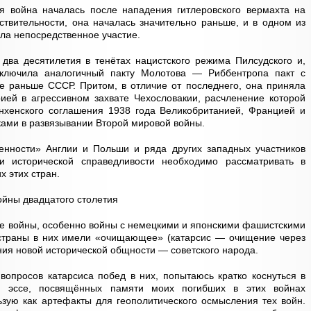
ая война началась после нападения гитлеровского вермахта на
ствительности, она началась значительно раньше, и в одном из
ла непосредственное участие.
два десятилетия в тенётах нацистского режима Пилсудского и,
заключила аналогичный пакту Молотова — Риббентропа пакт с
е раньше СССР. Притом, в отличие от последнего, она приняла
ией в агрессивном захвате Чехословакии, расчленение которой
хенского соглашения 1938 года Великобританией, Францией и
ками в развязывании Второй мировой войны.
венности» Англии и Польши и ряда других западных участников
 исторической справедливости необходимо рассматривать в
х этих стран.
ойны двадцатого столетия
 те войны, особенно войны с немецкими и японскими фашистскими
страны в них имели «очищающее» (катарсис — очищение через
ния новой исторической общности — советского народа.
 вопросов катарсиса побед в них, попытаюсь кратко коснуться в
м эссе, посвящённых памяти моих погибших в этих войнах
ьзую как артефакты для геополитического осмысления тех войн.