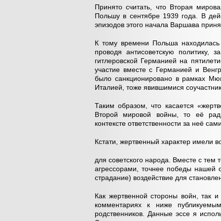
Принято считать, что Вторая миров
Польшу в сентябре 1939 года. В дей
эпизодов этого начала Варшава приня
К тому времени Польша находилась 
проводя антисоветскую политику, 
гитлеровской Германией на пятилети
участие вместе с Германией и Венгр
было санкционировано в рамках Мюн
Италией, тоже явившимися соучастни
Таким образом, что касается «жерт
Второй мировой войны, то её ради
контексте ответственности за неё сами
Кстати, жертвенный характер имели в
для советского народа. Вместе с тем
агрессорами, точнее победы нашей 
страдание) воздействие для становле
Как жертвенной стороны войн, так и
комментариях к ниже публикуемы
родственников. Данные эссе я испол