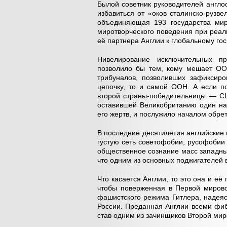
Былой советник руководителей англо
избавиться от «оков сталинско-рузв
объединяющая 193 государства мира
миротворческого поведения при реа
её партнера Англии к глобальному гос
Нивелирование исключительных п
позволило бы тем, кому мешает ОО
трибуналов, позволивших зафиксиро
цепочку, то и самой ООН. А если п
второй страны-победительницы — СШ
оставившей Великобританию один на 
его жертв, и послужило началом обре
В последние десятилетия английские
густую сеть советофобии, русофобии
общественное сознание масс западных
что одним из основных поджигателей
Что касается Англии, то это она и е
чтобы поверженная в Первой мирово
фашистского режима Гитлера, надеяс
России. Преданная Англии всеми фи
став одним из зачинщиков Второй мир