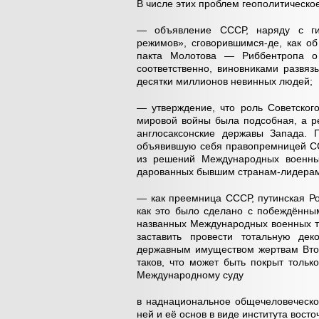
В числе этих проблем геополитическо
— объявление СССР, наряду с гит
режимов», сговорившимся-де, как о
пакта Молотова — Риббентропа о 
соответственно, виновниками развя
десятки миллионов невинных людей;
— утверждение, что роль Советског
мировой войны была подсобная, а р
англосаксонские державы Запада.
объявившую себя правопремницей СС
из решений Международных военных
дарованных бывшим странам-лидерам а
— как преемница СССР, путинская Ро
как это было сделано с побеждённы
названных Международных военных т
заставить провести тотальную де
державным имуществом жертвам Втор
таков, что может быть покрыт толь
Международному суду
в наднациональное общечеловеческо
ней и её основ в виде института вост