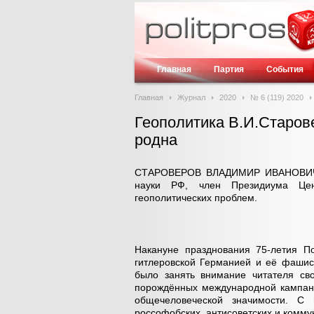
Главная
Партия
События
Главная
Журнал
2020
№ 6 (119) 2020
Геополитика В.И.Старов
родна
СТАРОВЕРОВ ВЛАДИМИР ИВАНОВИЧ, д
науки РФ, член Президиума Цен
геополитических проблем.
Накануне празднования 75-летия П
гитлеровской Германией и её фашис
было занять внимание читателя св
порождённых международной кампани
общечеловеческой значимости. C
россофобских, антисоветских и комму