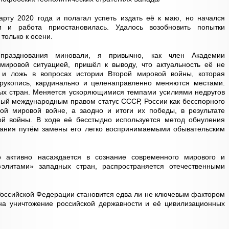
арту 2020 года и полагал успеть издать её к маю, но начался
и и работа приостановилась. Удалось возобновить попытки
только к осени.
празднования миновали, я привычно, как член Академии
 мировой ситуацией, пришёл к выводу, что актуальность её не
а и ложь в вопросах истории Второй мировой войны, которая
рукопись, кардинально и целенаправленно меняются местами.
ных стран. Меняется ускоряющимися темпами усилиями недругов
ый международным правом статус СССР, России как бесспорного
ой мировой войне, а заодно и итоги их победы, в результате
ой войны. В ходе её бесстыдно используется метод обнуления
нания путём замены его легко воспринимаемыми обывательским
 активно насаждается в сознание современного мирового и
элитами» западных стран, распространяется отечественными
оссийской Федерации становится едва ли не ключевым фактором
на уничтожение российской державности и её цивилизационных