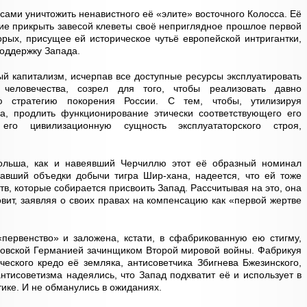
сами уничтожить ненавистного её «элите» восточного Колосса. Её
ние прикрыть завесой клеветы своё неприглядное прошлое первой
орых, присущее ей историческое чутьё европейской интригантки,
поддержку Запада.
ый капитализм, исчерпав все доступные ресурсы эксплуатировать
 человечества, созрел для того, чтобы реализовать давно
ю стратегию покорения России. С тем, чтобы, утилизируя
ва, продлить функционирование этически соответствующего его
 его цивилизационную сущность эксплуататорского строя,
Польша, как и навеявший Черчиллю этот её образный номинал
равший объедки добычи тигра Шир-хана, надеется, что ей тоже
ств, которые собирается присвоить Запад. Рассчитывая на это, она
овит, заявляя о своих правах на компенсацию как «первой жертве
первенство» и заложена, кстати, в сфабрикованную ею стигму,
ровской Германией зачинщиком Второй мировой войны. Фабрикуя
ческого кредо её земляка, антисоветчика Збигнева Бжезинского,
нтисоветизма надеялись, что Запад подхватит её и использует в
ике. И не обманулись в ожиданиях.