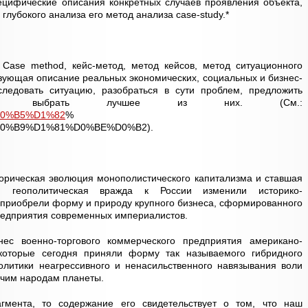
ецифические описания конкретных случаев проявления объекта,
лубокого анализа его метод анализа case-study.*
 Case method, кейс-метод, метод кейсов, метод ситуационного
ьзующая описание реальных экономических, социальных и бизнес-
ледовать ситуацию, разобраться в сути проблем, предложить
 и выбрать лучшее из них. (См.:
C%D0%B5%D1%82
%
0%B9%D1%81%D0%BE%D0%B2).
орическая эволюция монополистического капитализма и ставшая
и геополитическая вражда к России изменили историко-
 приобрели форму и природу крупного бизнеса, сформированного
редприятия современных империалистов.
ес военно-торгового коммерческого предприятия американо-
 которые сегодня приняли форму так называемого гибридного
олитики неагрессивного и ненасильственного навязывания воли
очим народам планеты.
гмента, то содержание его свидетельствует о том, что наш