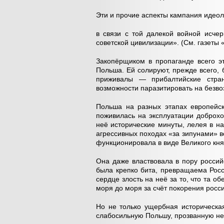
Эти и прочие аспекты кампания идео
в связи с той далекой войной исче
советской цивилизации». (См. газеты 
Закопёрщиком в пропаганде всего эт
Польша. Ей солируют, прежде всего,
приживалы — прибалтийские стра
возможности паразитировать на безво
Польша на разных этапах европейск
поживилась на эксплуатации доброхо
неё исторические минуты, лелея в н
агрессивных походах «за зипунами» во
функционировала в виде Великого кня
Она даже властвовала в пору росси
была крепко бита, превращаема Рос
сердце злость на неё за то, что та 
моря до моря за счёт покорения росс
Но не только ущербная историческа
слабосильную Польшу, прозванную не