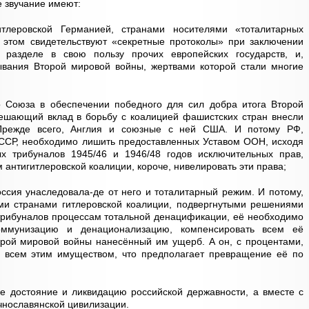
е звучание имеют:
леровской Германией, странами носителями «тоталитарных
б этом свидетельствуют «секретные протоколы» при заключении
разделе в свою пользу прочих европейских государств, и,
зывания Второй мировой войны, жертвами которой стали многие
о Союза в обеспечении победного для сил добра итога Второй
ешающий вклад в борьбу с коалицией фашистских стран внесли
 Прежде всего, Англия и союзные с ней США. И потому РФ,
СР, необходимо лишить предоставленных Уставом ООН, исходя
 трибуналов 1945/46 и 1946/48 годов исключительных прав,
нтигитлеровской коалиции, короче, нивелировать эти права;
ссия унаследовала-де от него и тоталитарный режим. И потому,
ми странами гитлеровской коалиции, подвергнутыми решениями
рибуналов процессам тотальной денацификации, её необходимо
коммунизацию и денационализацию, компенсировать всем её
ой мировой войны нанесённый им ущерб. А он, с процентами,
ко всем этим имуществом, что предполагает превращение её по
е достояние и ликвидацию российской державности, а вместе с
очнославянской цивилизации.