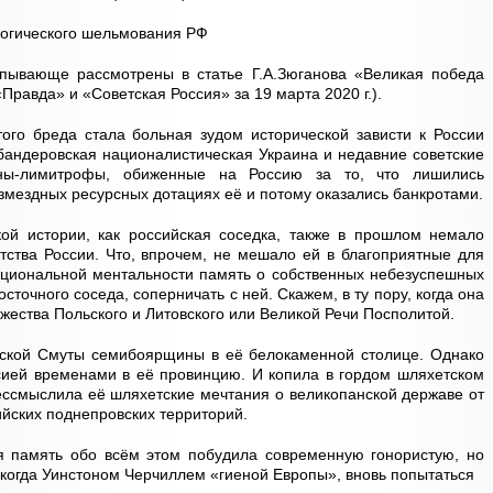
логического шельмования РФ
рпывающе рассмотрены в статье Г.А.Зюганова «Великая победа
«Правда» и «Советская Россия» за 19 марта 2020 г.).
ого бреда стала больная зудом исторической зависти к России
 бандеровская националистическая Украина и недавние советские
ны-лимитрофы, обиженные на Россию за то, что лишились
змездных ресурсных дотациях её и потому оказались банкротами.
ой истории, как российская соседка, также в прошлом немало
тства России. Что, впрочем, не мешало ей в благоприятные для
ациональной ментальности память о собственных небезуспешных
сточного соседа, соперничать с ней. Скажем, в ту пору, когда она
жества Польского и Литовского или Великой Речи Посполитой.
йской Смуты семибоярщины в её белокаменной столице. Однако
сией временами в её провинцию. И копила в гордом шляхетском
обессмыслила её шляхетские мечтания о великопанской державе от
ийских поднепровских территорий.
я память обо всём этом побудила современную гонористую, но
когда Уинстоном Черчиллем «гиеной Европы», вновь попытаться