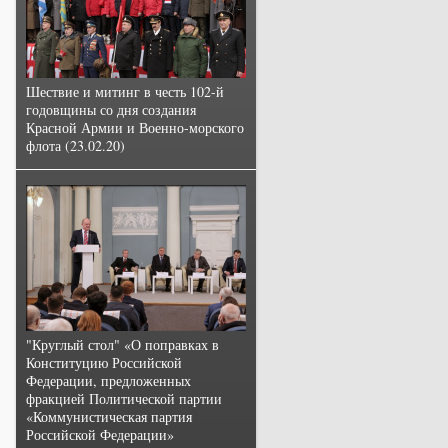
Шествие и митинг в честь 102-й
годовщины со дня создания
Красной Армии и Военно-морского
флота (23.02.20)
"Круглый стол" «О поправках в
Конституцию Российской
Федерации, предложенных
фракцией Политической партии
«Коммунистическая партия
Российской Федерации»