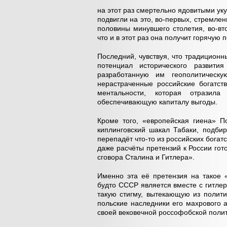
на этот раз смертельно ядовитыми уку
подвигли на это, во-первых, стремле
половины минувшего столетия, во-вт
что и в этот раз она получит горячую 
Последний, чувствуя, что традиционн
потенциал исторического развития
разработанную им геополитическу
нерастраченные российские богатст
ментальности, которая отразила
обеспечивающую капиталу выгоды.
Кроме того, «европейская гиена» 
киплинговский шакал Табаки, подби
перепадёт что-то из российских богат
даже расчёты претензий к России гот
сговора Сталина и Гитлера».
Именно эта её претензия на такое «
будто СССР является вместе с гитле
такую стигму, вытекающую из полити
польские наследники его махрового а
своей вековечной россофобской полит