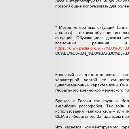
Эссе интерпретируются мною как сп
позволяющие использовать для более г
____
* Метод конкретных ситуаций (англ.
анализа) — техника обучения, испол
ситуаций. Обучающиеся должны исс
возможные решения
https://ru.wikipedia.org/wiki/%D0%9
D0%BE%D0%B4_%D0%BA%D0%B5%D
Конечный вывод этого анализа — ист
характерной чертой её сущност
цивилизационный характер войн. Они
глобального военно-коммерческого п
Вражда к России как крупный безн
английских россофобов. Тех войн,
использования «мягкой силы» или п
США и либерального Запада всем пр
Что касается комментируемого фра