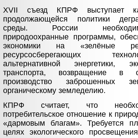
XVII съезд КПРФ выступает ка
продолжающейся политики дегр
среды. России необходи
природоохранные программы, обе
экономики на «зелёные рел
ресурсосберегающих техно
альтернативной энергетики, эк
транспорта, возвращение в се
производство заброшенных з
органическому земледелию.
КПРФ считает, что необхо
потребительское отношение к приро
«дармовым благам». Требуется п
целях экологического просвещени