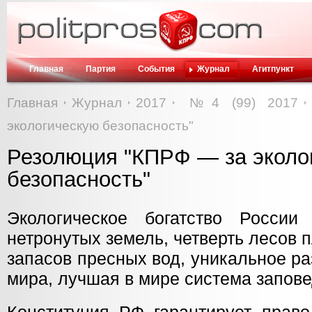
Главная
Партия
События
Журнал
Агитпункт
Главная
Журнал
2017
№4 (99) 2017
экологическую безопасность"
Резолюция "КПРФ — за эколо
безопасность"
Экологическое богатство Росс
нетронутых земель, четверть лесов
запасов пресных вод, уникальное р
мира, лучшая в мире система запов