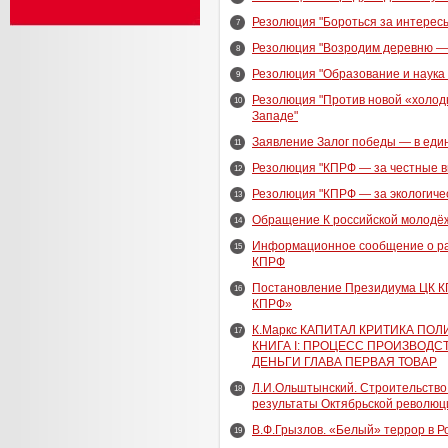
Резолюция "Бороться за интересы
7
Резолюция "Возродим деревню —
8
Резолюция "Образование и наука
9
Резолюция "Против новой «холод
10
Западе"
Заявление Залог победы — в един
11
Резолюция "КПРФ — за честные в
12
Резолюция "КПРФ — за экологиче
13
Обращение К российской молодё
14
Информационное сообщение о ра
15
КПРФ
Постановление Президиума ЦК К
16
КПРФ»
К.Маркс КАПИТАЛ КРИТИКА П
17
КНИГА I: ПРОЦЕСС ПРОИЗВОДС
ДЕНЬГИ ГЛАВА ПЕРВАЯ ТОВАР
Л.И.Ольштынский. Строительств
18
результаты Октябрьской революц
В.Ф.Грызлов. «Белый» террор в Р
19