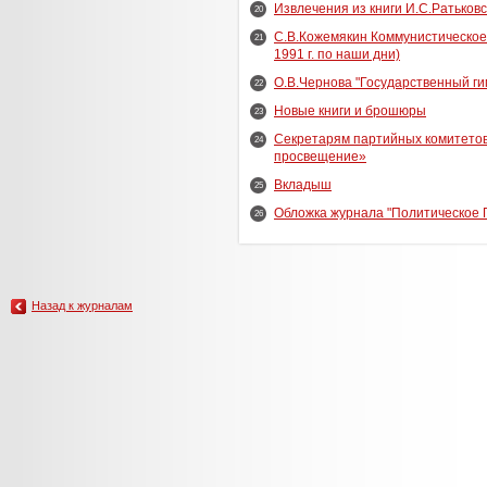
Извлечения из книги И.С.Ратьковс
20
С.В.Кожемякин Коммунистическое 
21
1991 г. по наши дни)
О.В.Чернова "Государственный ги
22
Новые книги и брошюры
23
Секретарям партийных комитетов
24
просвещение»
Вкладыш
25
Обложка журнала "Политическое
26
Назад к журналам