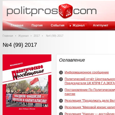
Главная
Партия
События
Журнал
Агитпункт
Главная
Журнал
2017
№4 (99) 2017
№4 (99) 2017
Оглавление
Информационное сообщение
1
Политический отчёт Центральног
2
Председателя ЦК КПРФ Г.А.ЗЮГ
Постановление По Политическому
3
партии
Резолюция "Продолжать дело Вел
4
Резолюция "Мировой кризис капи
5
Резолюция "Народу — достойную 
6