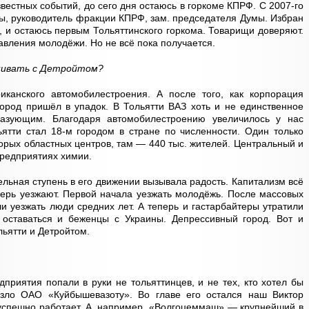
вестных событий, до сего дня остаюсь в горкоме КПРФ. С 2007-го
ы, руководитель фракции КПРФ, зам. председателя Думы. Избран
 и остаюсь первым Тольяттинского горкома. Товарищи доверяют.
авления молодёжи. Но не всё пока получается.
нивать с Детройтом?
канского автомобилестроения. А после того, как корпорация
ород пришёл в упадок. В Тольятти ВАЗ хоть и не единственное
разующим. Благодаря автомобилестроению увеличилось у нас
ьятти стал 18-м городом в стране по численности. Один только
орых областных центров, там — 440 тыс. жителей. Центральный и
редприятиях химии.
ельная ступень в его движении вызывала радость. Капитализм всё
перь уезжают. Первой начала уезжать молодёжь. После массовых
и уезжать люди средних лет. А теперь и гастарбайтеры утратили
с оставаться и беженцы с Украины. Депрессивный город. Вот и
ьятти и Детройтом.
приятия попали в руки не тольяттинцев, и не тех, кто хотел бы
езло ОАО «Куйбышевазоту». Во главе его остался наш Виктор
успешно работает. А, например, «Волгоцеммаш» — крупнейший в