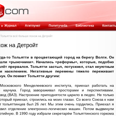
Журнал
Агитпункт
Политучеба
Библиотека
Контакт
Тольятти всё больше похож на Детройт
хож на Детройт
да-то Тольятти в процветающий город на берегу Волги. Он
ришли «рыночники». Начались «реформы», которые, подобно
злёт прервался. Тольятти застыл, потускнел, стал неуютным
населением. Негативные перемены тяжело переживает
ук. Он помнит Тольятти другим:
осковского Менделеевского института, приехал работать на
го каучука. Город завораживал просторами и перспективами.
вод (ВАЗ). Настроение приподнятости царило в людях. Не только
который приехал, строились на моих глазах. Со всего Союза к нам
т тольяттинцев был 26 лет. Мы этим очень гордились. Приехал я
авил отделение электронно-логических машин. Потом выдвинули
ртийную. В 1990 году избрали секретарём Тольяттинского горкома