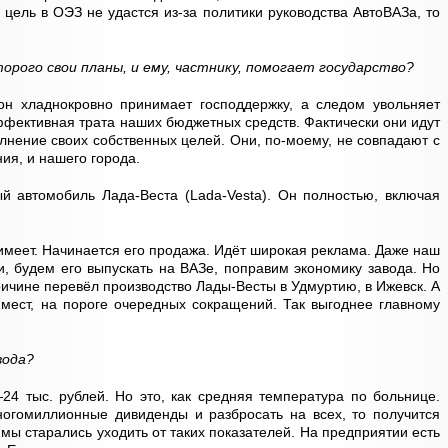
цель в ОЭЗ не удастся из-за политики руководства АвтоВАЗа, то
орого свои планы, и ему, частнику, помогает государство?
он хладнокровно принимает господдержку, а следом увольняет
ффективная трата наших бюджетных средств. Фактически они идут
лнение своих собственных целей. Они, по-моему, не совпадают с
ия, и нашего города.
й автомобиль Лада-Веста (Lada-Vesta). Он полностью, включая
 имеет. Начинается его продажа. Идёт широкая реклама. Даже наш
и, будем его выпускать на ВАЗе, поправим экономику завода. Но
ичине перевёл производство Лады-Весты в Удмуртию, в Ижевск. А
 мест, на пороге очередных сокращений. Так выгоднее главному
вода?
4 тыс. рублей. Но это, как средняя температура по больнице.
огомиллионные дивиденды и разбросать на всех, то получится
мы старались уходить от таких показателей. На предприятии есть