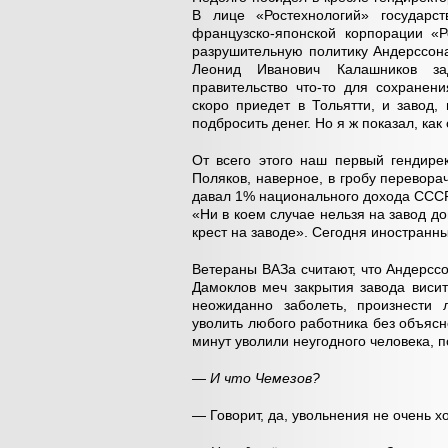
В лице «Ростехнологий» государс
французско-японской корпорации «Р
разрушительную политику Андерссона
Леонид Иванович Калашников за
правительство что-то для сохранени
скоро приедет в Тольятти, и завод
подбросить денег. Но я ж показал, как
От всего этого наш первый гендире
Поляков, наверное, в гробу перевора
давал 1% национального дохода СССР.
«Ни в коем случае нельзя на завод д
крест на заводе». Сегодня иностранны
Ветераны ВАЗа считают, что Андерсс
Дамоклов меч закрытия завода висит
неожиданно заболеть, произнести 
уволить любого работника без объясн
минут уволили неугодного человека, 
— И что Чемезов?
— Говорит, да, увольнения не очень х