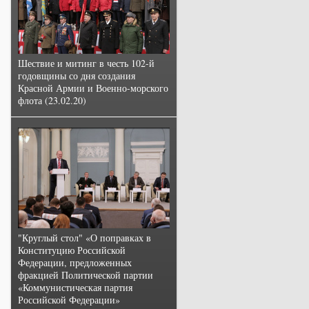
Шествие и митинг в честь 102-й
годовщины со дня создания
Красной Армии и Военно-морского
флота (23.02.20)
"Круглый стол" «О поправках в
Конституцию Российской
Федерации, предложенных
фракцией Политической партии
«Коммунистическая партия
Российской Федерации»