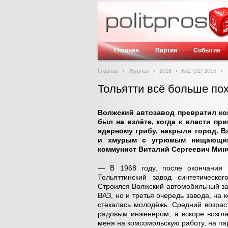
Главная
Партия
События
Главная
Журнал
2016
№2 (91) 2016
Тольятти всё больше по
Волжский автозавод превратил ког
был на взлёте, когда к власти п
ядерному грибу, накрыли город. В
и хмурым с угрюмым нищающим 
коммунист Виталий Сергеевич Минч
— В 1968 году, после окончания М
Тольяттинский завод синтетическо
Строился Волжский автомобильный за
ВАЗ, но и третья очередь завода, на 
стекалась молодёжь. Средний возрас
рядовым инженером, а вскоре возгл
меня на комсомольскую работу, на па