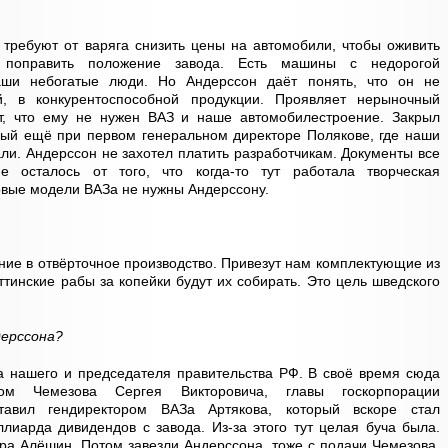
требуют от варяга снизить цены на автомобили, чтобы оживить
и, поправить положение завода. Есть машины с недорогой
аши небогатые люди. Но Андерссон даёт понять, что он не
, в конкурентоспособной продукции. Проявляет нерыночный
т, что ему не нужен ВАЗ и наше автомобилестроение. Закрыл
ный ещё при первом генеральном директоре Полякове, где наши
и. Андерссон не захотел платить разработчикам. Документы все
 осталось от того, что когда-то тут работала творческая
овые модели ВАЗа не нужны Андерссону.
ие в отвёрточное производство. Привезут нам комплектующие из
тинские рабы за копейки будут их собирать. Это цель шведского
дерссона?
а нашего и председателя правительства РФ. В своё время сюда
ом Чемезова Сергея Викторовича, главы госкорпорации
тавил гендиректором ВАЗа Артякова, который вскоре стал
лиарда дивидендов с завода. Из-за этого тут целая буча была.
ора Алёшин. Потом завезли Андерссона, тоже с подачи Чемезова.