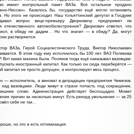
тво имеет контрольный пакет ВАЗа. Всё остальное продано
ено-Ниссан». Казалось бы, государство ещё могло остановить
. Но этого не происходит. Наш тольяттинский депутат в Госдуме
давал вопрос вице-премьеру Дворковичу: предпримет ли
я отечественного автомобилестроения? Дворкович ответил, что
, мол, в обиду не дадим… Но что значит — в обиду? Да, могут
 они растворяются.
ктор ВАЗа, Герой Социалистического Труда, Виктор Николаевич
чивается. В этом году ему исполнилось бы 100 лет. ВАЗ Полякова
 Вот какая махина была. Поляков тогда ещё наказывал вазовцам:
опускать иностранный капитал. Как только он сюда переберётся —
й капитал не просто допущен, а контролирует весь процесс.
он — исполнитель, а виноват в деградации предприятия Чемезов.
 над вазовцами. Люди живут в страхе попасть под сокращение,
лишнее слово. Администрация действует беспощадно. Может
ения причин за несколько минут. Есть рекорд увольнения — за 25
повёл себя не так…
орошо, но это и есть оптимизация.