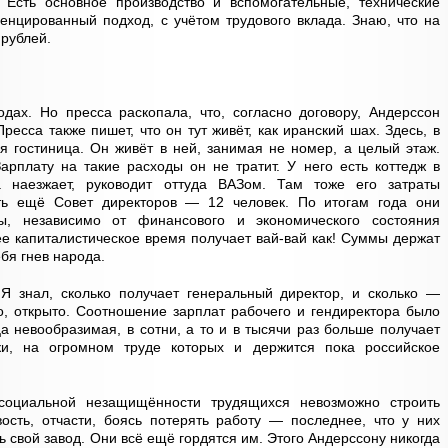
Есть основное производство и вспомогательные, технические
нцированный подход, с учётом трудового вклада. Знаю, что на
 рублей.
дах. Но пресса раскопала, что, согласно договору, Андерссон
ресса также пишет, что он тут живёт, как иранский шах. Здесь, в
ая гостиница. Он живёт в ней, занимая не номер, а целый этаж.
арплату на такие расходы он не тратит. У него есть коттедж в
а наезжает, руководит оттуда ВАЗом. Там тоже его затраты
сть ещё Совет директоров — 12 человек. По итогам года они
ы, независимо от финансового и экономического состояния
 капиталистическое время получает вай-вай как! Суммы держат
ебя гнев народа.
 Я знал, сколько получает генеральный директор, и сколько —
о, открыто. Соотношение зарплат рабочего и гендиректора было
а невообразимая, в сотни, а то и в тысячи раз больше получает
ки, на огромном труде которых и держится пока российское
социальной незащищённости трудящихся невозможно строить
ость, отчасти, боясь потерять работу — последнее, что у них
ь свой завод. Они всё ещё гордятся им. Этого Андерссону никогда