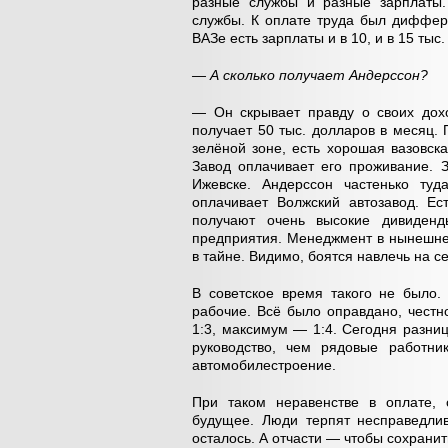
разные службы и разные зарплаты. 
службы. К оплате труда был диффере
ВАЗе есть зарплаты и в 10, и в 15 тыс.
— А сколько получает Андерссон?
— Он скрывает правду о своих дохо
получает 50 тыс. долларов в месяц. П
зелёной зоне, есть хорошая вазовск
Завод оплачивает его проживание. З
Ижевске. Андерссон частенько туд
оплачивает Волжский автозавод. Е
получают очень высокие дивиденд
предприятия. Менеджмент в нынешнее
в тайне. Видимо, боятся навлечь на с
В советское время такого не было.
рабочие. Всё было оправдано, честн
1:3, максимум — 1:4. Сегодня разниц
руководство, чем рядовые работни
автомобилестроение.
При таком неравенстве в оплате, 
будущее. Люди терпят несправедлив
осталось. А отчасти — чтобы сохранит