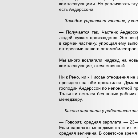
комплектующими. Но реализовать эту 
есть Андерссона.
— Заводом управляет частник, у кот
— Получается так. Частник Андерсс
людей, сужает производство. Это неэ
в карман частнику, упрощая ему выпо
интересами нашего автомобилестроен
Мы много возлагали надежд на новы
комплектующие, отечественный.
Ни к Рено, ни к Ниссан отношения не
президент на нём прокатился. Думал
господин Андерссон по непонятной пр
Тольятти остался без новых рабочих
менеджеру.
— Какова зарплата у работников за
— Говорят, средняя зарплата — 23—2
Если зарплаты менеджмента и их мн
средняя величина. В советское время 