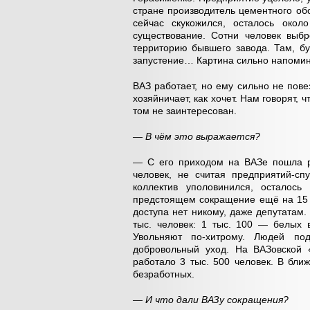
стране производитель цементного обо
сейчас скукожился, осталось окол
существование. Сотни человек выб
территорию бывшего завода. Там, бу
запустение… Картина сильно напомин
ВАЗ работает, но ему сильно не пов
хозяйничает, как хочет. Нам говорят,
том не заинтересован.
— В чём это выражается?
— С его приходом на ВАЗе пошла ре
человек, не считая предприятий-сп
коллектив уполовинился, осталось
предстоящем сокращение ещё на 15 т
доступа нет никому, даже депутатам. 
тыс. человек: 1 тыс. 100 — белых 
Увольняют по-хитрому. Людей по
добровольный уход. На ВАЗовской
работало 3 тыс. 500 человек. В бли
безработных.
— И что дали ВАЗу сокращения?