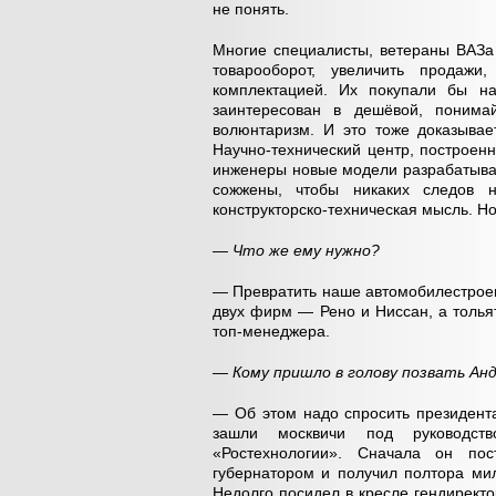
не понять.
Многие специалисты, ветераны ВАЗа 
товарооборот, увеличить продаж
комплектацией. Их покупали бы н
заинтересован в дешёвой, понимай
волюнтаризм. И это тоже доказывае
Научно-технический центр, построен
инженеры новые модели разрабатывал
сожжены, чтобы никаких следов не
конструкторско-техническая мысль. Н
— Что же ему нужно?
— Превратить наше автомобилестроен
двух фирм — Рено и Ниссан, а тольят
топ-менеджера.
— Кому пришло в голову позвать Ан
— Об этом надо спросить президент
зашли москвичи под руководств
«Ростехнологии». Сначала он пос
губернатором и получил полтора мил
Недолго посидел в кресле гендирект