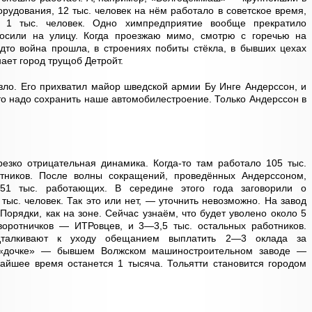
рудования, 12 тыс. человек на нём работало в советское время,
о 1 тыс. человек. Одно химпредприятие вообще прекратило
росили на улицу. Когда проезжаю мимо, смотрю с горечью на
дто война прошла, в строениях побиты стёкла, в бывших цехах
ает город трущоб Детройт.
езло. Его прихватил майор шведской армии Бу Инге Андерссон, и
 что надо сохранить наше автомобилестроение. Только Андерссон в
зко отрицательная динамика. Когда-то там работало 105 тыс.
утников. После волны сокращений, проведённых Андерссоном,
 51 тыс. работающих. В середине этого года заговорили о
ыс. человек. Так это или нет, — уточнить невозможно. На завод
Порядки, как на зоне. Сейчас узнаём, что будет уволено около 5
воротничков — ИТРовцев, и 3—3,5 тыс. остальных работников.
дталкивают к уходу обещанием выплатить 2—3 оклада за
 «дочке» — бывшем Волжском машиностроительном заводе —
жайшее время останется 1 тысяча. Тольятти становится городом