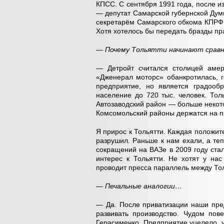
КПСС. С сентября 1991 года, после из
— депутат Самарской губернской Дум
секретарём Самарского обкома КПРФ,
Хотя хотелось бы передать бразды пр
— Почему Тольятти начинают срав
— Детройт считался столицей амери
«Дженерал моторс» обанкротилась, г
предприятие, но является градооб
население до 720 тыс. человек. Тол
Автозаводский район — больше некот
Комсомольский районы держатся на п
Я прирос к Тольятти. Каждая положит
разрушил. Раньше к нам ехали, а те
сокращений на ВАЗе в 2009 году стал
интерес к Тольятти. Не хотят у на
проводит пресса параллель между Тол
— Печальные аналогии…
— Да. После приватизации наши пред
развивать производство. Чудом пов
Герасименко. Предприятие уцелело, 