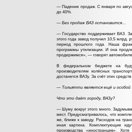
— Падение продаж. С января по авгус
до 40%.
— Без продаж ВАЗ остановится…
— Государство поддерживает ВАЗ. За
этого года завод получил 10,5 млрд. 
период прошлого года. Наша фрак
программы утилизации. И она продле
продержимся», — говорят автомобиле
В федеральном бюджете на буду
производителям колёсных транспорт
достанется ВАЗу. За счёт этих средст
— Тольятти является ещё и особой 
Что это даёт городу, ВАЗу?
— Шуму вокруг этого много. Задумыв
мест. Предусматривалось, что компле
же, ближе к заводу. Расходов на тра
иная картина. Комплектующие иду
производства «иностранцев». Хотя