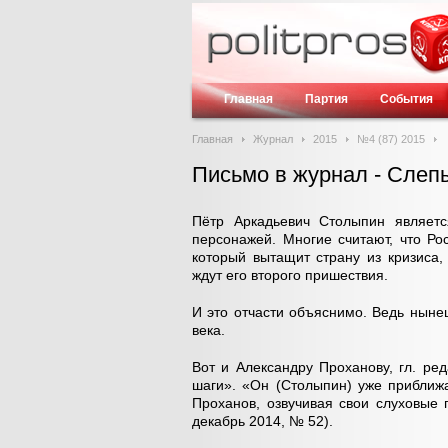
Главная
Партия
События
Главная
Журнал
2015
№4 (87) 2015
Письмо в журнал - Слеп
Пётр Аркадьевич Столыпин являетс
персонажей. Многие считают, что Р
который вытащит страну из кризиса,
ждут его второго пришествия.
И это отчасти объяснимо. Ведь ныне
века.
Вот и Александру Проханову, гл. ре
шаги». «Он (Столыпин) уже приближ
Проханов, озвучивая свои слуховые 
декабрь 2014, № 52).