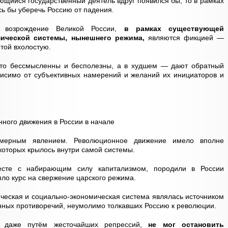
ающийся государственный деятель вдруг появился бы, то в рамках
ь бы уберечь Россию от падения.
 возрождение Великой России,
в рамках существующей
мической системы, нынешнего режима,
являются фикцией —
той вхолостую.
сто бессмысленны и бесполезны, а в худшем — дают обратный
ависимо от субъективных намерений и желаний их инициаторов и
ного движения в России в начале
омерным явлением. Революционное движение имело вполне
которых крылось внутри самой системы.
есте с набирающим силу капитализмом, породили в России
ло курс на свержение царского режима.
ческая и социально-экономическая система являлась источником
нных противоречий, неумолимо толкавших Россию к революции.
, даже путём жесточайших репрессий,
не мог остановить