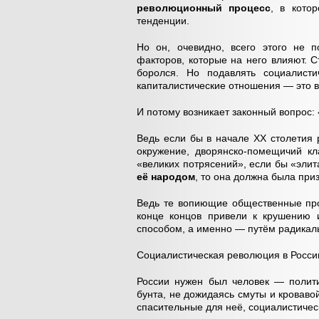
революционный процесс
, в кото
тенденции.
Но он, очевидно, всего этого не 
факторов, которые на него влияют.
боролся. Но подавлять социалист
капиталистические отношения — это в
И потому возникает законный вопрос:
Ведь если бы в начале ХХ столетия 
окружение, дворянско-помещичий к
«великих потрясений», если бы «эли
её народом
, то она должна была при
Ведь те вопиющие общественные про
конце концов привели к крушению 
способом, а именно — путём радикал
Социалистическая революция в России
России нужен был человек — полити
бунта, не дожидаясь смуты и кровав
спасительные для неё, социалистичес