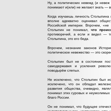
Ну, а политических невежд (и невеж
понимают и(или) не желают знать — вс
Когда изучаешь личность Столыпина 
вполне адекватно оценивал общест
Российской империи. Впрочем, «не 
Столыпин не понимал,
что проис
противоречий, а если и видел — то
Столыпина, это его беда.
Впрочем, незнание законов Истори
политическое невежество — это скоре
Столыпин был не в состоянии пост
самодержавия и усиления револю
поводырём слепых.
Не исключено, что Столыпин был и
исключено, что он обладал железно
развития общества, очевидно, явля
понимал этих суровых и неумолимых за
благо России.
Он не понимал, что будущее отечест