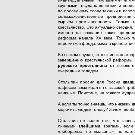
индивидуальными, «кулацкими» или «
крупными государственными и кооп
по последнему слову техники и испо
сельскохозяйственные предприятия 
сырьём промышленность. Только т
крестьянство. Это актуально сегодня,
именно на создание таких предпри
реформа начала ХХ века. Только та
пережитков феодализма и крепостнич
Во всяком случае, столыпинская агр
завершению крестьянской реформы, 
русского крестьянина
от векового
очередным голодом...
Столыпин просил для России двадца
пафосом восклицал он с высокой трибу
наивным. Поистине, на всякого мудре
А если ты точно знаешь, что никаких 
морочить людям голову? Зачем, вообще
Столыпин не видел того, что главн
личными
злейшими
врагами, если 
«либералы», не «масоны», не «аге