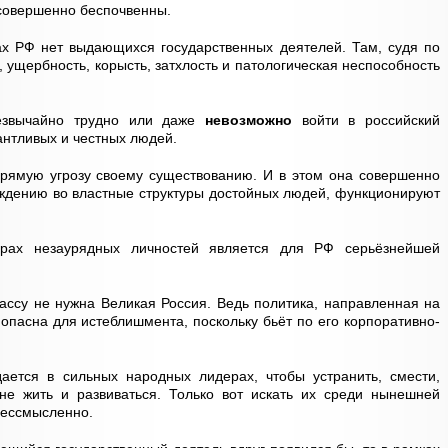
 совершенно беспочвенны.
ах РФ нет выдающихся государственных деятелей. Там, судя по
 ущербность, корысть, затхлость и патологическая неспособность
резвычайно трудно или даже
невозможно
войти в российский
антливых и честных людей.
прямую угрозу своему существованию. И в этом она совершенно
ждению во властные структуры достойных людей, функционируют
турах незаурядных личностей является для РФ серьёзнейшей
ссу не нужна Великая Россия. Ведь политика, направленная на
опасна для истеблишмента, поскольку бьёт по его корпоративно-
дается в сильных народных лидерах, чтобы устранить, смести,
ане жить и развиваться. Только вот искать их среди нынешней
бессмысленно.