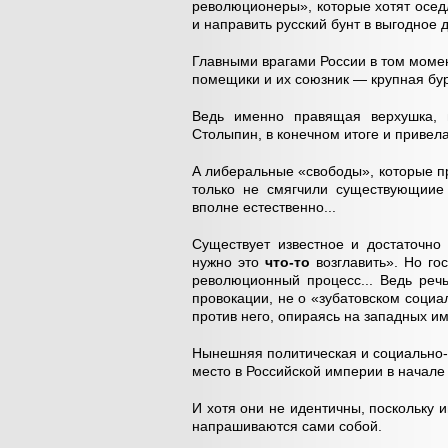
революционеры», которые хотят осед
и направить русский бунт в выгодное 
Главными врагами России в том моме
помещики и их союзник — крупная бу
Ведь именно правящая верхушка, и
Столыпин, в конечном итоге и привел
А либеральные «свободы», которые п
только не смягчили существующиие 
вполне естественно...
Существует известное и достаточн
нужно это
что-то
возглавить». Но гос
революционный процесс... Ведь реч
провокации, не о «зубатовском соци
против него, опираясь на западных и
Нынешняя политическая и социально-э
место в Российской империи в начале
И хотя они не идентичны, поскольку
напрашиваются сами собой.