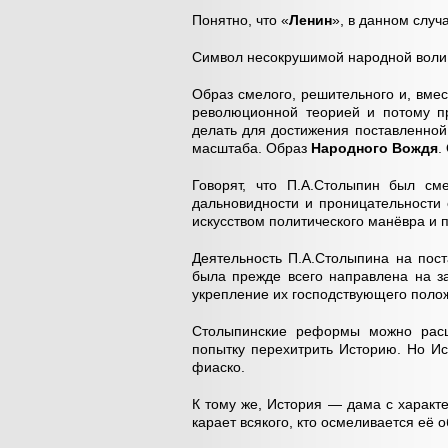
Понятно, что «
Ленин
», в данном случ
Символ несокрушимой народной воли 
Образ смелого, решительного и, вмес
революционной теорией и потому пр
делать для достижения поставленной
масштаба. Образ
Народного Вождя
.
Говорят, что П.А.Столыпин был см
дальновидности и проницательности 
искусством политического манёвра и п
Деятельность П.А.Столыпина на пос
была прежде всего направлена на з
укрепление их господствующего поло
Столыпинские реформы можно расце
попытку перехитрить Историю. Но И
фиаско.
К тому же, История — дама с характе
карает всякого, кто осмеливается её 