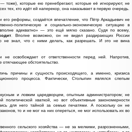
 — тоже), которые ею пренебрегают, которые её игнорируют, не
ех тех, кто идёт ей наперекор, она наказывает в первую очередь.
и его реформы, создаётся впечатление, что Пётр Аркадьевич не
венно-политическую и социально-экономическую ситуацию в
вполне адекватно» — это ещё мягко сказано. Судя по всему,
ходит
. Вполне возможно, он не видел раздирающих России
 не знал, что с ними делать, как разрешать. И это не вина
и не освобождает от ответственности перед ней. Напротив,
е отягчающее обстоятельство.
ичь причины и сущность происходящего, а именно, кризиса
ционного процесса. Фактически, Столыпин являлся слепым
скусным и ловким царедворцем, опытным администратором; не
й политической хваткой, но вот объективные закономерности
лись для него тайной за семью печатями. А поскольку он не
конов, то и не мог на них опереться, не мог использовать их во
венного сельского хозяйства — не за мелкими, разрозненными,