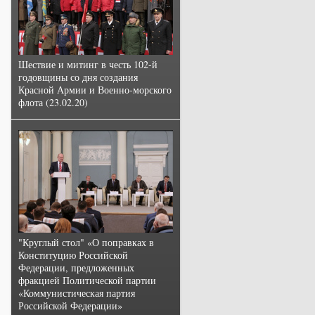
Шествие и митинг в честь 102-й
годовщины со дня создания
Красной Армии и Военно-морского
флота (23.02.20)
"Круглый стол" «О поправках в
Конституцию Российской
Федерации, предложенных
фракцией Политической партии
«Коммунистическая партия
Российской Федерации»