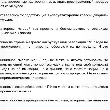
лать протестные настроения, возглавить революционный процесс
для себя русло.
нт являлись господствующие
эксплуататорские
классы: дворяне-
ржуазия.
нтересы которой так яростно и бескомпромиссно отстаивал
а империю к гибели.
ринесла стране Февральская буржуазная революция 1917 года не
противоречия, но, напротив, обострили их до предела. И это
о циничное выражение: «Если не можешь
что-то
остановить, то
подствующий класс не мог возглавить (взять под свой контроль)
ь идёт не об имитации, не о фикции, не о мистификации, не о
ализме», а о полноценном революционном процессе. Он выступил
мпериалистических хищников.
кономическая обстановка в РФ во многом схожа с той, что имела
 прошлого столетия.
 имеют важные и принципиальные отличия, исторические аналогии