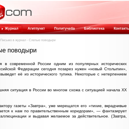
Журнал
Агитпункт
Политучеба
Библиотека
Контакт
Письмо в журнал - Слепые поводыри
ые поводыри
я в современной России одним из популярных исторических
оссийской Федерации сегодня позарез нужен «новый Столыпин»,
 выведет её из исторического тупика. Некоторые с нетерпением
шняя ситуация в России во многом схожа с ситуацией начала ХХ
дактору газеты «Завтра», уже мерещатся его «тихие, вкрадчивые
ается к нам по правительственным коридорам», — фантазирует
галлюцинации и выдавая желаемое за действительное. (Завтра,