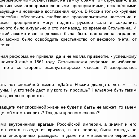
фермерскими» хозяйствами, не за «хуторами» и «отрубами», а за
еративными агропромышленными предприятиями, оснащёнными
льзующими новейшие достижения науки. В России только крупные
способны обеспечить снабжение продовольствием население и
акие предприятия могут поднять русское село и сохранить
 но это было актуально и сто лет назад, во времена Столыпина. И
ятий-локомотивов и должна была быть направлена аграрная
к можно было освободить крестьянство от векового гнёта, от
ества.
арная реформа не привела,
да и не могла привести
, к успешному
начатой ещё в 1861 году. Столыпинская реформа не избавила
 гнёта со стороны эксплуататорских классов. И завершилась
ть лет спокойной жизни. «Дайте России двадцать лет...» — с
ны. Ну, кто тебе даст, и у кого ты просишь? Нельзя же быть таким
ца довольно простоты!
двадцати лет спокойной жизни не будет
и быть не может
, то зачем
, об этом говорить? Так, для красного словца?!
ыми внутренними врагами Российской империи, а значит и его
он хотел выхода из кризиса, в тот период были отнюдь не
нты иностранных разведок» и даже не «пламенные еврейские