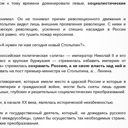
ром к тому времени доминировали левые,
социалистические
понимал. Он не понимал причин революционного движения и
 Столыпин видел лишь внешние проявления революции. С ними и
ическую революцию, усиленно и спешно насаждая в России
сё равно, что тушить пожар керосином.
 «А нужен ли нам сегодня новый Столыпин?».
российская политическая «элита» — император Николай II и его
ласс и крупная буржуазия — стремилась избавить империю от
та» стремилась
сохранить Россию, а не свою власть над ней и
звать на пост премьер-министра не Столыпина, а... Ленина.
тиворечия, которые имели место в царской России и которые в
империи и гражданской войне, могли быть сняты лишь одним
ьных, глубоких и решительных социалистических преобразований.
, в начале ХХ века, являлась исторической неизбежностью.
к и государственный деятель, который, не дожидаясь русского
ой междоусобицы, сумел бы осуществить так необходимые стране,
кие преобразования.