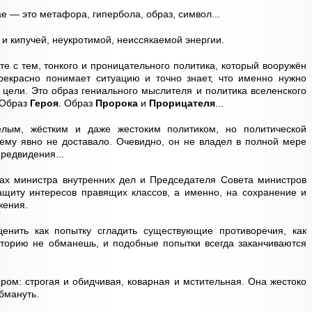
ае — это метафора, гипербола, образ, символ...
и кипучей, неукротимой, неиссякаемой энергии.
те с тем, тонкого и проницательного политика, который вооружён
екрасно понимает ситуацию и точно знает, что именно нужно
 цели. Это образ гениального мыслителя и политика вселенского
 Образ
Героя
. Образ
Пророка
и
Прорицателя
...
елым, жёстким и даже жестоким политиком, но политической
ему явно не доставало. Очевидно, он не владел в полной мере
редвидения...
тах министра внутренних дел и Председателя Совета министров
ащиту интересов правящих классов, а именно, на сохранение и
жения.
нить как попытку сгладить существующие противоречия, как
сторию не обманешь, и подобные попытки всегда заканчиваются
ром: строгая и обидчивая, коварная и мстительная. Она жестоко
обмануть.