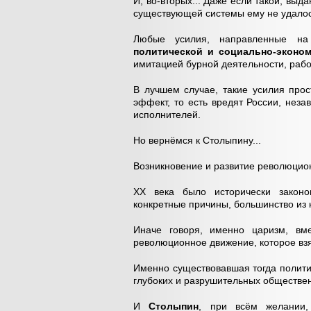
И, во-вторых... Даже если такой, выд
существующей системы ему не удалос
Любые усилия, направленные на
политической и социально-эконо
имитацией бурной деятельности, рабо
В лучшем случае, такие усилия про
эффект, то есть вредят России, нез
исполнителей.
Но вернёмся к Столыпину...
Возникновение и развитие революцион
ХХ века было исторически закон
конкретные причины, большинство из 
Иначе говоря, именно царизм, вм
революционное движение, которое взя
Именно существовавшая тогда полити
глубоких и разрушительных обществе
И
Столыпин
, при всём желании