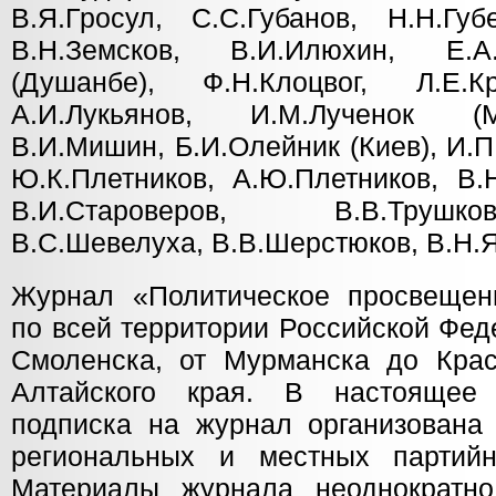
В.Я.Гросул, С.С.Губанов, Н.Н.Губ
В.Н.Земсков, В.И.Илюхин, Е.А.
(Душанбе), Ф.Н.Клоцвог, Л.Е.К
А.И.Лукьянов, И.М.Лученок (М
В.И.Мишин, Б.И.Олейник (Киев), И.П
Ю.К.Плетников, А.Ю.Плетников, В.
В.И.Староверов, В.В.Трушк
В.С.Шевелуха, В.В.Шерстюков, В.Н.Я
Журнал «Политическое просвещен
по всей территории Российской Феде
Смоленска, от Мурманска до Кра
Алтайского края. В настоящее 
подписка на журнал организована
региональных и местных партий
Материалы журнала неоднократно