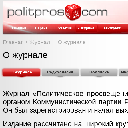
Главная
Партия
События
Журнал
Агитпункт
Главная
Журнал
О журнале
О журнале
О журнале
Редколлегия
Подписка
Ин
Журнал «Политическое просвещени
органом Коммунистической партии 
Он был зарегистрирован и начал выхо
Издание рассчитано на широкий круг