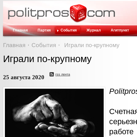
Главная
Партия
События
Журнал
Агитпункт
Главная
События
Играли по-крупному
Играли по-крупному
rss лента
25 августа 2020
Politpr
Счетна
серье
работе