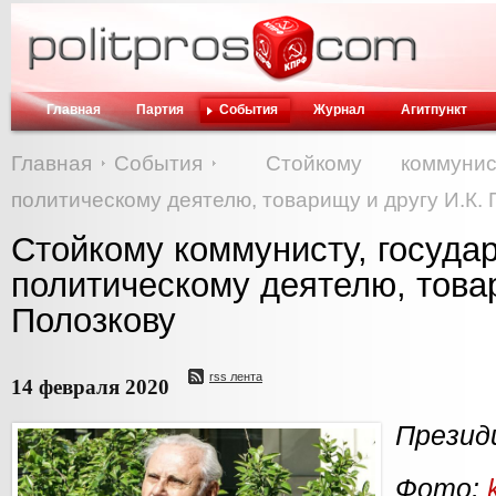
Главная
Партия
События
Журнал
Агитпункт
Главная
События
Стойкому коммуни
политическому деятелю, товарищу и другу И.К.
Стойкому коммунисту, госуда
политическому деятелю, товар
Полозкову
rss лента
14 февраля 2020
Презид
Фото: