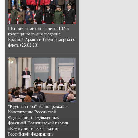
Шествие и митинг в честь 102-й
годовщины со дня создания
Красной Армии и Военно-морского
флота (23.02.20)
"Круглый стол" «О поправках в
Конституцию Российской
Федерации, предложенных
фракцией Политической партии
«Коммунистическая партия
Российской Федерации»