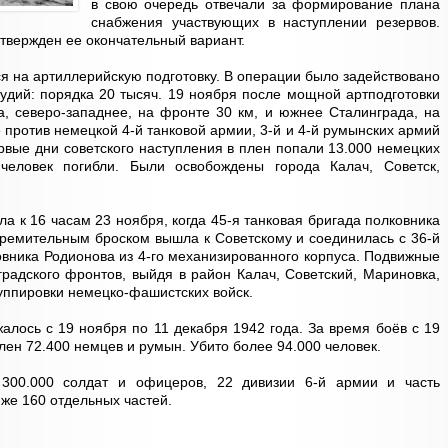
в свою очередь отвечали за формирование плана
снабжения участвующих в наступлении резервов.
утвержден ее окончательный вариант.
я на артиллерийскую подготовку. В операции было задействовано
рудий: порядка 20 тысяч. 19 ноября после мощной артподготовки
, северо-западнее, на фронте 30 км, и южнее Сталинграда, на
 против немецкой 4-й танковой армии, 3-й и 4-й румынских армий
рвые дни советского наступления в плен попали 13.000 немецких
человек погибли. Были освобождены города Калач, Советск,
а к 16 часам 23 ноября, когда 45-я танковая бригада полковника
стремительным броском вышла к Советскому и соединилась с 36-й
вника Родионова из 4-го механизированного корпуса. Подвижные
радского фронтов, выйдя в район Калач, Советский, Мариновка,
уппировки немецко-фашистских войск.
алось с 19 ноября по 11 декабря 1942 года. За время боёв с 19
 плен 72.400 немцев и румын. Убито более 94.000 человек.
 300.000 солдат и офицеров, 22 дивизии 6-й армии и часть
 же 160 отдельных частей.