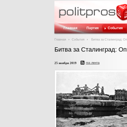
Главная
Партия
События
Главная
События
Битва за Сталинград: О
Битва за Сталинград: Оп
rss лента
25 ноября 2019