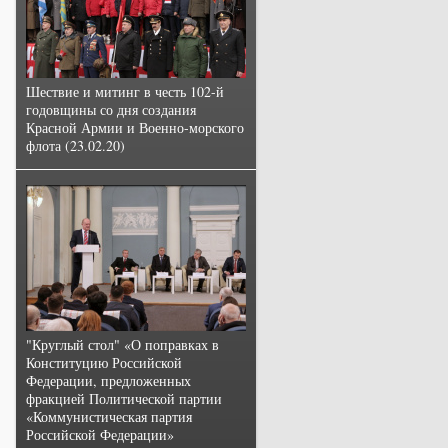
Шествие и митинг в честь 102-й
годовщины со дня создания
Красной Армии и Военно-морского
флота (23.02.20)
"Круглый стол" «О поправках в
Конституцию Российской
Федерации, предложенных
фракцией Политической партии
«Коммунистическая партия
Российской Федерации»