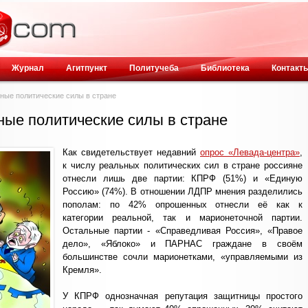
Журнал
Агитпункт
Политучеба
Библиотека
Контакт
ные политические силы в стране
ные политические силы в стране
Как свидетельствует недавний
опрос «Левада-центра»
,
к числу реальных политических сил в стране россияне
отнесли лишь две партии: КПРФ (51%) и «Единую
Россию» (74%). В отношении ЛДПР мнения разделились
пополам: по 42% опрошенных отнесли её как к
категории реальной, так и марионеточной партии.
Остальные партии - «Справедливая Россия», «Правое
дело», «Яблоко» и ПАРНАС граждане в своём
большинстве сочли марионетками, «управляемыми из
Кремля».
У КПРФ однозначная репутация защитницы простого