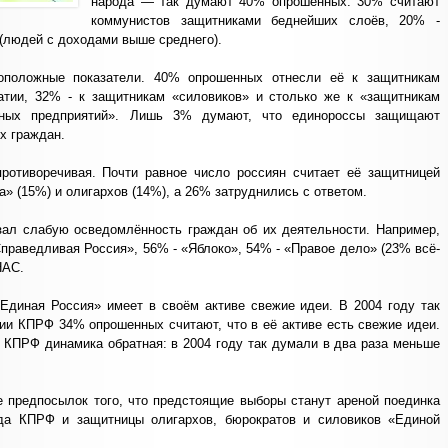
народа — так думают 40% опрошенных. 30% считают
коммунистов защитниками беднейших слоёв, 20% -
 (людей с доходами выше среднего).
воположные показатели. 40% опрошенных отнесли её к защитникам
атии, 32% - к защитникам «силовиков» и столько же к «защитникам
упных предприятий». Лишь 3% думают, что единороссы защищают
х граждан.
противоречивая. Почти равное число россиян считает её защитницей
» (15%) и олигархов (14%), а 26% затруднились с ответом.
зал слабую осведомлённость граждан об их деятельности. Например,
праведливая Россия», 56% - «Яблоко», 54% - «Правое дело» (23% всё-
НАС.
 «Единая Россия» имеет в своём активе свежие идеи. В 2004 году так
и КПРФ 34% опрошенных считают, что в её активе есть свежие идеи.
КПРФ динамика обратная: в 2004 году так думали в два раза меньше
 предпосылок того, что предстоящие выборы станут ареной поединка
ода КПРФ и защитницы олигархов, бюрократов и силовиков «Единой