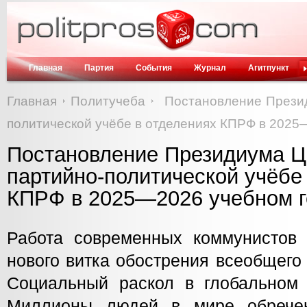
Главная
Партия
События
Журнал
Агитпункт
Главная
Политучеба
Постановление Прези
политической учёбе в отделениях КПРФ в 2025
Постановление Президиума 
партийно-политической учёбе
КПРФ в 2025—2026 учебном г
Работа современных коммунистов 
нового витка обострения всеобщего
Социальный раскол в глобальном 
Миллионы людей в мире обрече