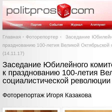
Главная
Партия
События
Журнал
Агитпункт
Главная
Фоторепортер
Заседание Юбилейно
празднованию 100-летия Великой Октябрьской
(14.11.17)
Заседание Юбилейного комите
к празднованию 100-летия Ве
социалистической революции 
Фоторепортаж Игоря Казакова