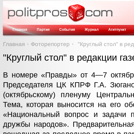
Главная
Партия
События
Журнал
Агитпункт
Главная
Фоторепортер
"Круглый стол" в ре
"Круглый стол" в редакции га
В номере «Правды» от 4—7 октябр
Председателя ЦК КПРФ Г.А. Зюгано
(октябрьскому) пленуму Центральн
Тема, которая выносится на его о
«Национальный вопрос и задачи 
дружбы народов». Предварительная