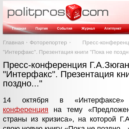
Главная
Партия
События
Журнал
Агитпункт
Главная
Фоторепортер
Пресс-конфере
"Интерфакс". Презентация книги "Пока не поздно
Пресс-конференция Г.А.Зюган
"Интерфакс". Презентация кни
поздно..."
14 октября в «Интерфаксе
конференция
на тему «Предложе
страны из кризиса», на которой Г.
свою новую книгу «Пока не поздно…