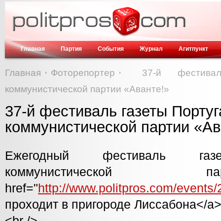
Главная
Партия
События
Журнал
Агитпункт
Главная
Фоторепортер
37-й фестивал
коммунистической партии «Аванте!»
37-й фестиваль газеты Порту
коммунистической партии «Ав
Ежегодный фестиваль газе
коммунистической
href="
http://www.politpros.com/events/
проходит в пригороде Лиссабона</a>
<br />