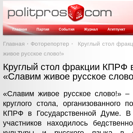
Главная
Партия
События
Журнал
Агитпункт
Главная
Фоторепортер
Круглый стол фрак
живое русское слово!»
Круглый стол фракции КПРФ 
«Славим живое русское слово
«Славим живое русское слово!» – 
круглого стола, организованного 
КПРФ в Государственной Думе. В
участников находилось бедственн
культуры и русского языка в с