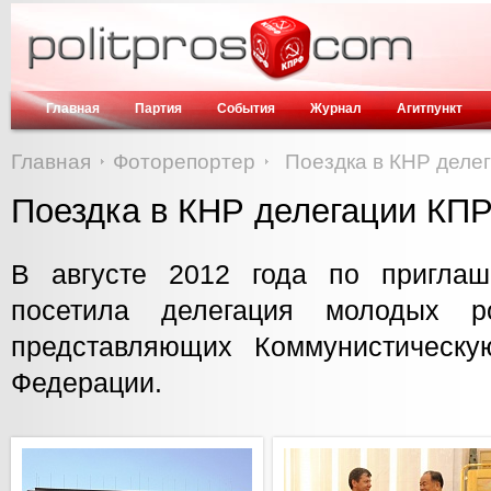
Главная
Партия
События
Журнал
Агитпункт
Главная
Фоторепортер
Поездка в КНР деле
Поездка в КНР делегации КП
В августе 2012 года по пригла
посетила делегация молодых ро
представляющих Коммунистическу
Федерации.