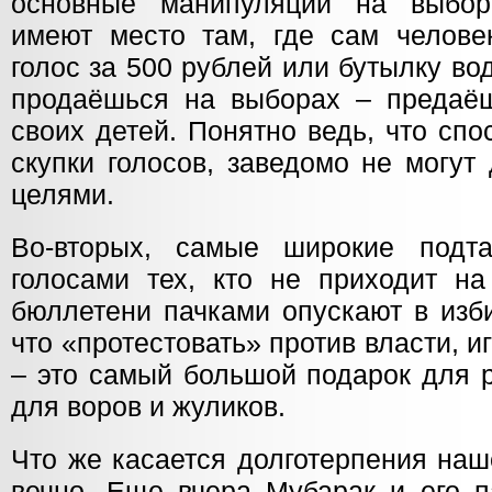
основные манипуляции на выбор
имеют место там, где сам человек
голос за 500 рублей или бутылку вод
продаёшься на выборах – предаё
своих детей. Понятно ведь, что сп
скупки голосов, заведомо не могут
целями.
Во-вторых, самые широкие подта
голосами тех, кто не приходит н
бюллетени пачками опускают в изб
что «протестовать» против власти, и
– это самый большой подарок для 
для воров и жуликов.
Что же касается долготерпения наш
вечно. Еще вчера Мубарак и его п