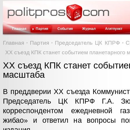
Главная
Партия
События
Журнал
Агитпункт
Главная
Партия
Председатель ЦК КПРФ
С
ХХ съезд КПК станет событием планетарного 
ХХ съезд КПК станет событие
масштаба
В преддверии ХХ съезда Коммунист
Председатель ЦК КПРФ Г.А. Зю
корреспондентом ежедневной г
жибао» и ответил на вопросы поп
издания.