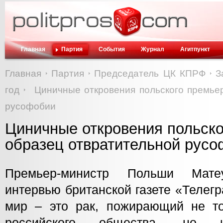
Главная
Партия
События
Журнал
Агитпункт
Главная
Партия
Председатель ЦК КПРФ
З
год
Циничные откровения польского премье
русофобии
Циничные откровения польско
образец отвратительной рус
Премьер-министр Польши Мат
интервью британской газете «Телег
мир – это рак, пожирающий не т
российского общества, но 