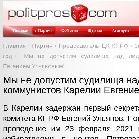
Главная
Партия
События
Журнал
Агитпункт
Главная
Партия
Председатель ЦК КПРФ
З
год
Мы не допустим судилища над лид
Евгением Ульяновым!
Мы не допустим судилища на
коммунистов Карелии Евгени
В Карелии задержан первый секрет
комитета КПРФ Евгений Ульянов. По
проведение им 23 февраля 2021 г
избирателями в центре Петроза