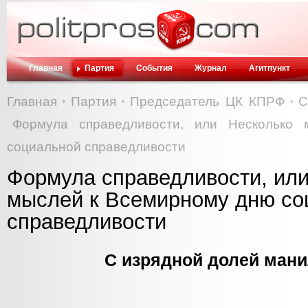
Главная
Партия
События
Журнал
Агитпункт
Главная
Партия
Председатель ЦК КПРФ
С
Формула справедливости, или Несколько
социальной справедливости
Формула справедливости, или
мыслей к Всемирному дню со
справедливости
С изрядной долей ман