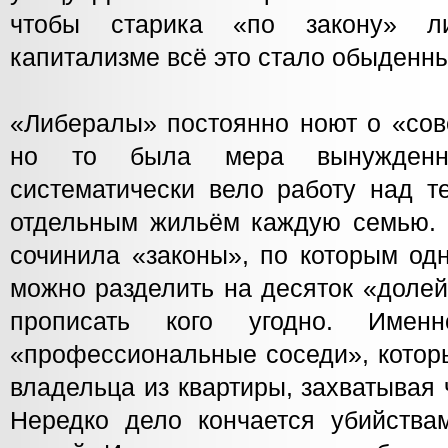
чтобы старика «по закону» л
капитализме всё это стало обыденн
«Либералы» постоянно ноют о «сов
но то была мера вынужденна
систематически вело работу над т
отдельным жильём каждую семью.
сочинила «законы», по которым од
можно разделить на десяток «доле
прописать кого угодно. Имен
«профессиональные соседи», котор
владельца из квартиры, захватывая
Нередко дело кончается убийства