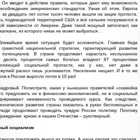
 Он вводит в действие правила, которые дают ему возможность
есоблюдение американских стандартов. Узнав об этом, Европа
 за двадцать лет сотни тысяч человек вышли на акции протеста.
ись подмандатной территорией США и всё сильнее погружаются в
й зависимости от Америки. Даже такой мощный автогигант, как
в капкане, из которого никак не может выбраться…
ближайшее время ситуация будет осложняться. Главная беда
 грамотной национальной стратегии, гарантирующей развитие
о потенциалов. В стране продолжает нарастать неслыханное
и десять процентов самых богатых владеют 87 процентами
 вопиющей социальной пропасти, как у нас, нет даже в
 жуткий раскол лишь усиливается. Население нищает. И в то же
ов в России выросло почти в 10 раз!
кадровый. Посмотрите, какая у нынешних правителей «скамейка
ого предложить ни в финансово-экономический, ни в социальный
чёркивают неизменность проводимого курса. Как следствие,
техническое развитие страны оказалось в руках беспомощных и
 люди продолжают проводить чуждую России политику. Поэтому
ражданам: кризис в нашем Отечестве – рукотворный.
нный социализм
смогла предложить выход из тупика. А наша партия это сделала.