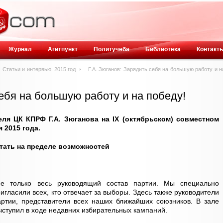
Журнал
Агитпункт
Политучеба
Библиотека
Контакт
Статьи и интервью. 2015 год
Г.А. Зюганов: Зарядить себя на большую работу и н
себя на большую работу и на победу!
ля ЦК КПРФ Г.А. Зюганова на IХ (октябрьском) совместном
 2015 года.
тать на пределе возможностей
е только весь руководящий состав партии. Мы специально
гласили всех, кто отвечает за выборы. Здесь также руководители
артии, представители всех наших ближайших союзников. В зале
выступил в ходе недавних избирательных кампаний.