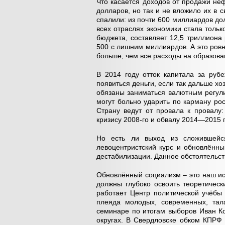
Что касается доходов от продажи неф
долларов, но так и не вложило их в 
спалили: из почти 600 миллиардов до
всех отраслях экономики стала тольк
бюджета, составляет 12,5 триллиона 
500 с лишним миллиардов. А это ровн
больше, чем все расходы на образова
В 2014 году отток капитала за руб
появиться деньги, если так дальше хо
обязаны заниматься валютным регули
могут больно ударить по карману рос
Страну ведут от провала к провалу:
кризису 2008-го и обвалу 2014—2015 
Но есть ли выход из сложившейс
левоцентристский курс и обновлённ
дестабилизации. Данное обстоятельст
Обновлённый социализм – это наш ист
должны глубоко освоить теоретичес
работает Центр политической учёбы 
плеяда молодых, современных, тал
семинаре по итогам выборов Иван К
округах. В Свердловске обком КПРФ