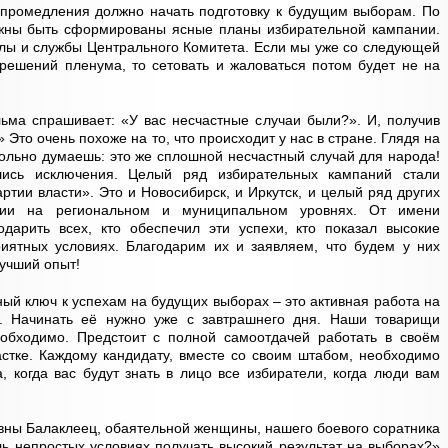
 промедления должно начать подготовку к будущим выборам. По
лжны быть сформированы ясные планы избирательной кампании.
делы и службы Центрального Комитета. Если мы уже со следующей
решений пленума, то сетовать и жаловаться потом будет не на
ьма спрашивает: «У вас несчастные случаи были?». И, получив
» Это очень похоже на то, что происходит у нас в стране. Глядя на
ольно думаешь: это же сплошной несчастный случай для народа!
ись исключения. Целый ряд избирательных кампаний стали
тии власти». Это и Новосибирск, и Иркутск, и целый ряд других
тии на региональном и муниципальном уровнях. От имени
одарить всех, кто обеспечил эти успехи, кто показал высокие
риятных условиях. Благодарим их и заявляем, что будем у них
лучший опыт!
ный ключ к успехам на будущих выборах – это активная работа на
й. Начинать её нужно уже с завтрашнего дня. Наши товарищи
еобходимо. Предстоит с полной самоотдачей работать в своём
астке. Каждому кандидату, вместе со своим штабом, необходимо
а, когда вас будут знать в лицо все избиратели, когда люди вам
ны Балаклеец, обаятельной женщины, нашего боевого соратника
ль непростых условиях получать высокий результат на выборах?»