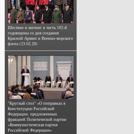
Шествие и митинг в честь 102-й
годовщины со дня создания
Красной Армии и Военно-морского
флота (23.02.20)
"Круглый стол" «О поправках в
Конституцию Российской
Федерации, предложенных
фракцией Политической партии
«Коммунистическая партия
Российской Федерации»