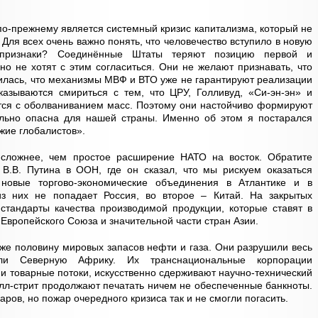
по-прежнему является системный кризис капитализма, который не
Для всех очень важно понять, что человечество вступило в новую
 признаки? Соединённые Штаты теряют позицию первой и
но не хотят с этим согласиться. Они не желают признавать, что
илась, что механизмы МВФ и ВТО уже не гарантируют реализации
азываются смириться с тем, что ЦРУ, Голливуд, «Си-эн-эн» и
тся с оболваниванием масс. Поэтому они настойчиво формируют
ельно опасна для нашей страны. Именно об этом я постарался
жие глобалистов».
 сложнее, чем простое расширение НАТО на восток. Обратите
В.В. Путина в ООН, где он сказал, что мы рискуем оказаться
овые торгово-экономические объединения в Атлантике и в
из них не попадает Россия, во второе – Китай. На закрытых
тандарты качества производимой продукции, которые ставят в
 Европейского Союза и значительной части стран Азии.
е половину мировых запасов нефти и газа. Они разрушили весь
али Северную Африку. Их транснациональные корпорации
и товарные потоки, искусственно сдерживают научно-технический
олл-стрит продолжают печатать ничем не обеспеченные банкноты.
ров, но пожар очередного кризиса так и не смогли погасить.