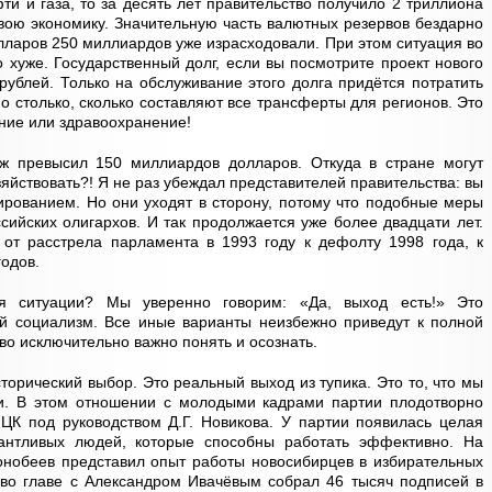
ти и газа, то за десять лет правительство получило 2 триллиона
свою экономику. Значительную часть валютных резервов бездарно
лларов 250 миллиардов уже израсходовали. При этом ситуация во
о хуже. Государственный долг, если вы посмотрите проект нового
рублей. Только на обслуживание этого долга придётся потратить
о столько, сколько составляют все трансферты для регионов. Это
ние или здравоохранение!
еж превысил 150 миллиардов долларов. Откуда в стране могут
зяйствовать?! Я не раз убеждал представителей правительства: вы
рованием. Но они уходят в сторону, потому что подобные меры
сийских олигархов. И так продолжается уже более двадцати лет.
 от расстрела парламента в 1993 году к дефолту 1998 года, к
годов.
я ситуации? Мы уверенно говорим: «Да, выход есть!» Это
ый социализм. Все иные варианты неизбежно приведут к полной
во исключительно важно понять и осознать.
орический выбор. Это реальный выход из тупика. Это то, что мы
ки. В этом отношении с молодыми кадрами партии плодотворно
ЦК под руководством Д.Г. Новикова. У партии появилась целая
антливых людей, которые способны работать эффективно. На
онобеев представил опыт работы новосибирцев в избирательных
 во главе с Александром Ивачёвым собрал 46 тысяч подписей в