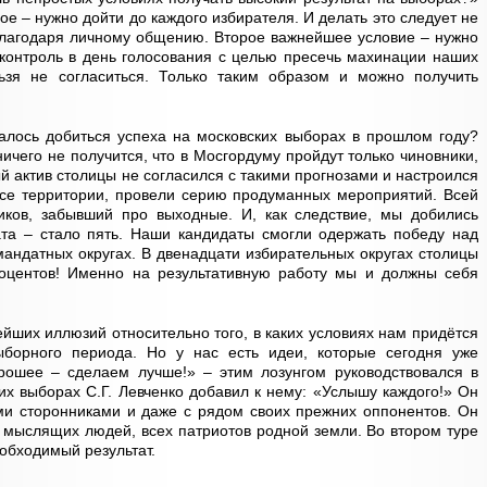
ое – нужно дойти до каждого избирателя. И делать это следует не
и благодаря личному общению. Второе важнейшее условие – нужно
контроль в день голосования с целью пресечь махинации наших
ьзя не согласиться. Только таким образом и можно получить
далось добиться успеха на московских выборах в прошлом году?
ичего не получится, что в Мосгордуму пройдут только чиновники,
й актив столицы не согласился с такими прогнозами и настроился
все территории, провели серию продуманных мероприятий. Всей
иков, забывший про выходные. И, как следствие, мы добились
ата – стало пять. Наши кандидаты смогли одержать победу над
андатных округах. В двенадцати избирательных округах столицы
оцентов! Именно на результативную работу мы и должны себя
ейших иллюзий относительно того, в каких условиях нам придётся
ыборного периода. Но у нас есть идеи, которые сегодня уже
ошее – сделаем лучше!» – этим лозунгом руководствовался в
ких выборах С.Г. Левченко добавил к нему: «Услышу каждого!» Он
ми сторонниками и даже с рядом своих прежних оппонентов. Он
 мыслящих людей, всех патриотов родной земли. Во втором туре
обходимый результат.