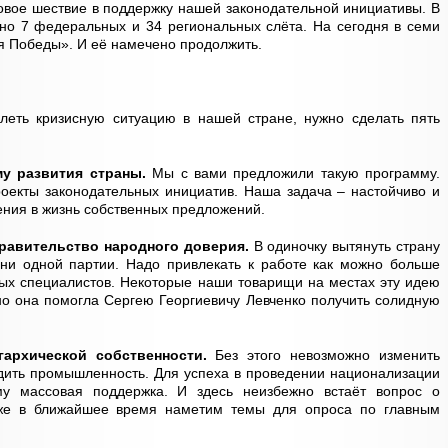
овое шествие в поддержку нашей законодательной инициативы. В
но 7 федеральных и 34 региональных слёта. На сегодня в семи
я Победы». И её намечено продолжить.
еть кризисную ситуацию в нашей стране, нужно сделать пять
у развития страны.
Мы с вами предложили такую программу.
оекты законодательных инициатив. Наша задача – настойчиво и
ения в жизнь собственных предложений.
равительство народного доверия.
В одиночку вытянуть страну
 ни одной партии. Надо привлекать к работе как можно больше
ых специалистов. Некоторые наши товарищи на местах эту идею
о она помогла Сергею Георгиевичу Левченко получить солидную
гархической собственности.
Без этого невозможно изменить
одить промышленность. Для успеха в проведении национализации
му массовая поддержка. И здесь неизбежно встаёт вопрос о
же в ближайшее время наметим темы для опроса по главным