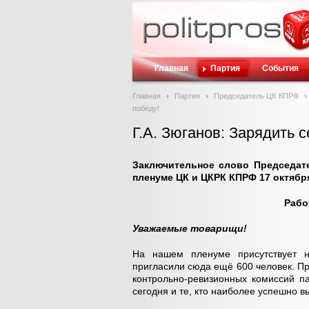
Главная
Партия
События
Главная
Партия
Председатель ЦК КПРФ
победу!
Г.А. Зюганов: Зарядить 
Заключительное слово Председате
пленуме ЦК и ЦКРК КПРФ 17 октября
Рабо
Уважаемые товарищи!
На нашем пленуме присутствует н
пригласили сюда ещё 600 человек. При
контрольно-ревизионных комиссий п
сегодня и те, кто наиболее успешно 