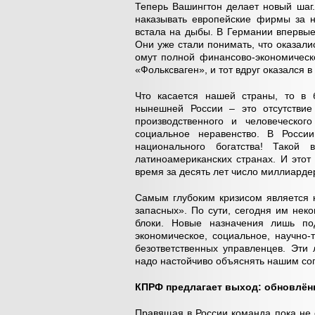
Теперь Вашингтон делает новый шаг.
наказывать европейские фирмы за н
встала на дыбы. В Германии впервые
Они уже стали понимать, что оказал
омут полной финансово-экономическо
«Фольксваген», и тот вдруг оказался 
Что касается нашей страны, то в 
нынешней России – это отсутствие
производственного и человеческог
социальное неравенство. В Росси
национального богатства! Такой
латиноамериканских странах. И этот
время за десять лет число миллиардер
Самым глубоким кризисом является 
запасных». По сути, сегодня им нек
блоки. Новые назначения лишь под
экономическое, социальное, научно-
безответственных управленцев. Эти
надо настойчиво объяснять нашим сог
КПРФ предлагает выход: обновлё
Правящая в России команда пока не 