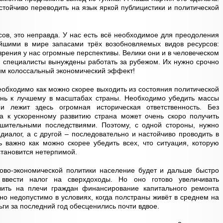
ойчиво переводить на язык яркой публицистики и политической
рсов, это неправда. У нас есть всё необходимое для преодоления
ейшими в мире запасами трёх возобновляемых видов ресурсов:
 зрения у нас огромные перспективы. Велики они и в человеческом
и специалисты вынуждены работать за рубежом. Их нужно срочно
чим колоссальный экономический эффект!
еобходимо как можно скорее выходить из состояния политической
изнь к лучшему в масштабах страны. Необходимо убедить массы
и лежит здесь огромная историческая ответственность. Без
а к ускоренному развитию страна может очень скоро получить
шительными последствиями. Поэтому, с одной стороны, нужно
иалог, а с другой – последовательно и настойчиво проводить в
 важно как можно скорее убедить всех, что ситуация, которую
становится нетерпимой.
во-экономической политики население будет и дальше быстро
 ввести налог на сверхдоходы. Но оно готово увеличивать
лить на плечи граждан финансирование капитального ремонта
но недопустимо в условиях, когда полстраны живёт в среднем на
ньги за последний год обесценились почти вдвое.