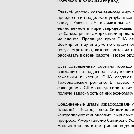
Вступаем в сложный период
Главной угрозой современному миру 
преодолён и продолжает углубляться. 
эпоху. Каковы её отличительные
единственной в мире сверхдержавы, 
глобализация по-американски провал
их планов. Правящие круги США отк
Всемирная паутина уже не справляю
новую стратегию, которая исключит
рассказать в своей работе «Новое ору
Суть современных событий гораздо
внимание на недавнее выступление 
зажатыми в клещи. США создают н
Тихоокеанском регионе. В первое 
совещаниях США определили такие с
полную зависимость от них экономику
Соединённые Штаты израсходовали уж
Ближний Восток, дестабилизиров
контролируют финансовые, сырьевые 
прогресс. Американские банкиры с У
Напечатали почти три триллиона долла