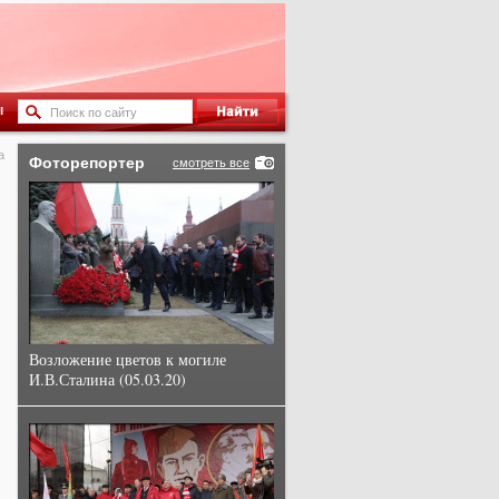
ы
а
Фоторепортер
смотреть все
Возложение цветов к могиле
И.В.Сталина (05.03.20)