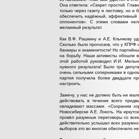
Она ответила: «Секрет простой. Главн
только через газету и листовку, но 
обеспечить надёжный, эффективный 
оппонентов». С этими словами нел
желаемый результат.
Как В.Ф. Рашкину и А.Е. Клычкову у
Сколько было прогнозов, что у КПРФ н
банкиры и знаменитости! Но партийны
на борьбу. Наши активисты обошли 
этой работой руководил И.И. Мельн
нужного результата! Было три депут
очень сильными соперниками в одном
партия получила более двадцати пр
настроить.
Замечу, у нас не должно быть ни мал
действовать в течение всего предв
овладевают массами. «Сохраним хор
Новосибирске А.Е. Локоть. На иркутс
провёл разумные переговоры со все
действительно услышал всех разумно
выборов это во многом обеспечило не