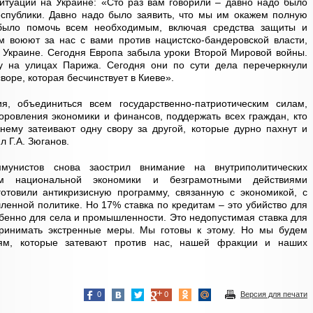
итуации на Украине: «Сто раз вам говорили – давно надо было
еспублики. Давно надо было заявить, что мы им окажем полную
было помочь всем необходимым, включая средства защиты и
м воюют за нас с вами против нацистско-бандеровской власти,
а Украине. Сегодня Европа забыла уроки Второй Мировой войны.
у на улицах Парижа. Сегодня они по сути дела перечеркнули
воре, которая бесчинствует в Киеве».
я, объединиться всем государственно-патриотическим силам,
ровления экономики и финансов, поддержать всех граждан, кто
нему затеивают одну свору за другой, которые дурно пахнут и
л Г.А. Зюганов.
мунистов снова заострил внимание на внутриполитических
ом национальной экономики и безграмотными действиями
готовили антикризисную программу, связанную с экономикой, с
енной политике. Но 17% ставка по кредитам – это убийство для
обенно для села и промышленности. Это недопустимая ставка для
принимать экстренные меры. Мы готовы к этому. Но мы будем
иям, которые затевают против нас, нашей фракции и наших
0
0
Версия для печати