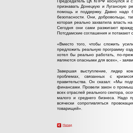
Председатель ЦК КПРФ коснулся и с
признавать Донецкую и Луганскую р
помощь и поддержку. Давно надо 
безопасности. Они, добровольцы, та
которая реально захватила власть н
Сегодня они сами разжигают вражд
Потсдамские соглашения и потакают с
«Вместо того, чтобы сложить усили
предложить реальную программу оздо
хотел бы реально работать, по-преж
являются опасными для всех», - заяви
Завершая выступление, лидер ком
проблемах, связанных с кризис
правительства. Он сказал: «Мы под
финансами. Провели закон о промышл
всех отраслей реального сектора, ос
малого и среднего бизнеса. Надо 
всячески сопротивляться провокац
товарищей».
Назад