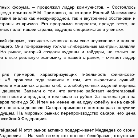
пных форума, – продолжил лидер коммунистов. – Состоялось
дседательством Е.М. Примакова, на котором Евгений Максимович
тавил анализ как международной, так и внутренней обстановки и
траны из кризиса. Его программа опирается, прежде всего, на
ных палат нашей страны, ведущих специалистов и ученых».
кий форум», засвидетельствовал нам свое неуважение и полное
дящего. Они по-прежнему толкли «либеральные мантры», заявляя
. Но рынок, который создали кудрины и гайдары, не только не
бить всю реальную экономику в нашей стране», - считает лидер
яд примеров, характеризующих гибельность финансово-
ва: «В прошлом году заявили о том, что вырастили лучший,
енее в магазинах страны хлеб, а хлебобулочных изделий порядка
л дешевле. Заявили о том, что активно работает нефтегазовый
онн нефти и продали, в том числе за рубеж. За полгода цена на
ров почти до 50. И тем не менее ни на одну копейку ни на одной
син не стали дешевле. Сахара примерно в полтора раза получили
дущем. На мировых рынках перепроизводство сахара, его цена
Российской Федерации».
 гайдары! И этот рынок активно поддерживает Медведев со своим
Андреевич. - На мой взгляд это полное безобразие, отсутствие