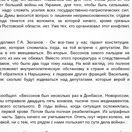
от большой войны на Украине, для того, чтобы быть сильными,
надо сложить усилия всех государственно-патриотических сил.
ты Думы вносится вопрос о лишении неприкосновенности, отдачи
ода тянется эта волокита, за которой ничего, кроме грязных
Ростовской области, нет. Уже тех, кто организовал этот конфликт,
должил Г.А. Зюганов. - Он все-таки у нас гарант конституции.
ию, которая сложилась тогда, на той встрече с депутатом. Во-
а в это вмешиваться. Во-вторых, Бессонов никого пальцем не
кого из них не обижал. Вместо этого прокуратура и следственный
амое, что было два года тому назад. На мой взгляд, это полное
осложняет внутриполитическую обстановку в стране и особенно
Я обратился к Нарышкину, к лидерам других фракций: Васильеву,
м: сколько будут издеваться над депутатами, которые верой и
сообщил: «Бессонов был несколько раз в Донбассе, Новороссии,
мы отправили двадцать пять конвоев, тысячи тонн медикаментов,
всего остального. В годы войны, когда ситуация осложнялась,
о первой крови. Потом была полная реабилитация. Из штрафных
асть. Здесь ничего не учитывается. Опять гнут через колено, не
вкой, ни с тем, что рядом с нами полыхает по сути дела война».