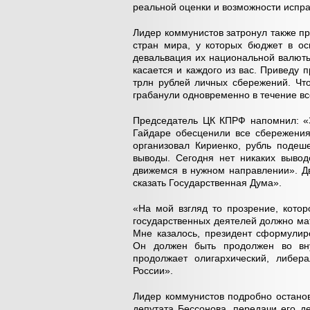
реальной оценки и возможности испр
Лидер коммунистов затронул также пр
стран мира, у которых бюджет в ос
девальвация их национальной валюты
касается и каждого из вас. Приведу 
трлн рублей личных сбережений. Что
грабанули одновременно в течение вс
Председатель ЦК КПРФ напомнил: «З
Гайдаре обесценили все сбережения
организовал Кириенко, рубль подеш
выводы. Сегодня нет никаких вывод
движемся в нужном направлении». Д
сказать Государственная Дума».
«На мой взгляд то прозрение, котор
государственных деятелей должно мат
Мне казалось, президент сформулиро
Он должен быть продолжен во вну
продолжает олигархический, либер
России».
Лидер коммунистов подробно остано
депутата Бессонова, передачи его де