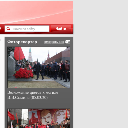
ы
о
Фоторепортер
смотреть все
Возложение цветов к могиле
И.В.Сталина (05.03.20)