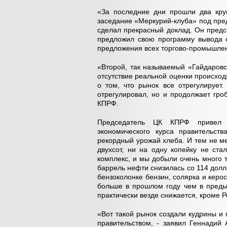
«За последние дни прошли два кру
заседание «Меркурий-клуба» под пре
сделал прекрасный доклад. Он предс
предложил свою программу вывода с
предложения всех торгово-промышлен
«Второй, так называемый «Гайдаровс
отсутствие реальной оценки происхо
о том, что рынок все отрегулирует
отрегулировал, но и продолжает гро
КПРФ.
Председатель ЦК КПРФ привел р
экономического курса правительст
рекордный урожай хлеба. И тем не м
двухсот, ни на одну копейку не ста
комплекс, и мы добыли очень много т
баррель нефти снизилась со 114 долла
бензоколонке бензин, солярка и керо
больше в прошлом году чем в преды
практически везде снижается, кроме 
«Вот такой рынок создали кудрины и
правительством, - заявил Геннадий 