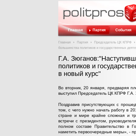
Главная
Партия
События
Главная
Партия
Председатель ЦК КПРФ
большинства политиков и государственных деяте
Г.А. Зюганов:"Наступив
политиков и государств
в новый курс"
Во вторник, 20 января, предваряя п
выступил Председатель ЦК КПРФ Г.А. 
Поздравив присутствующих с проше
том, с чего нужно начать работу в 2
стране и мире крайне сложная и тр
встречи с президентом, руководител
полном составе Правительство в Г
наметить первоочередные меры», - п