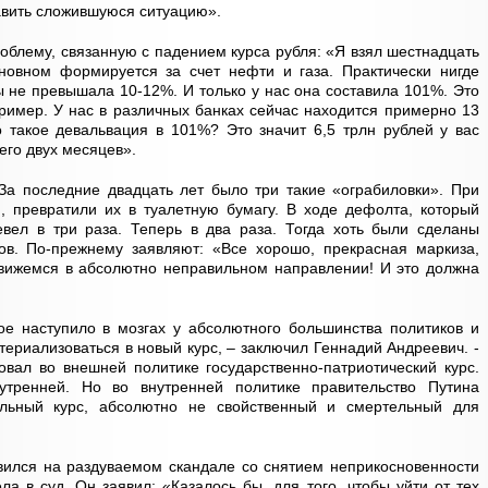
авить сложившуюся ситуацию».
облему, связанную с падением курса рубля: «Я взял шестнадцать
новном формируется за счет нефти и газа. Практически нигде
 не превышала 10-12%. И только у нас она составила 101%. Это
пример. У нас в различных банках сейчас находится примерно 13
 такое девальвация в 101%? Это значит 6,5 трлн рублей у вас
его двух месяцев».
а последние двадцать лет было три такие «ограбиловки». При
, превратили их в туалетную бумагу. В ходе дефолта, который
евел в три раза. Теперь в два раза. Тогда хоть были сделаны
ов. По-прежнему заявляют: «Все хорошо, прекрасная маркиза,
вижемся в абсолютно неправильном направлении! И это должна
ое наступило в мозгах у абсолютного большинства политиков и
ериализоваться в новый курс, – заключил Геннадий Андреевич. -
вал во внешней политике государственно-патриотический курс.
тренней. Но во внутренней политике правительство Путина
альный курс, абсолютно не свойственный и смертельный для
вился на раздуваемом скандале со снятием неприкосновенности
ла в суд. Он заявил: «Казалось бы, для того, чтобы уйти от тех