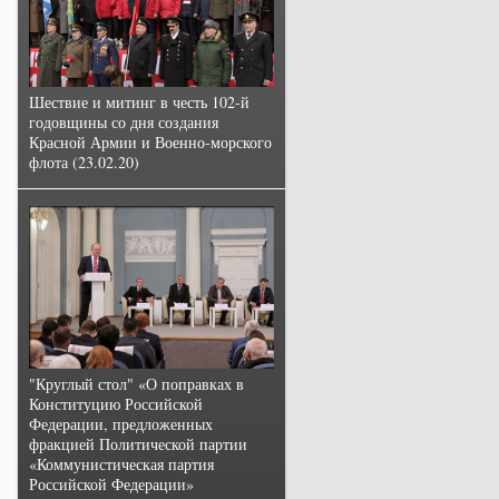
Шествие и митинг в честь 102-й
годовщины со дня создания
Красной Армии и Военно-морского
флота (23.02.20)
"Круглый стол" «О поправках в
Конституцию Российской
Федерации, предложенных
фракцией Политической партии
«Коммунистическая партия
Российской Федерации»