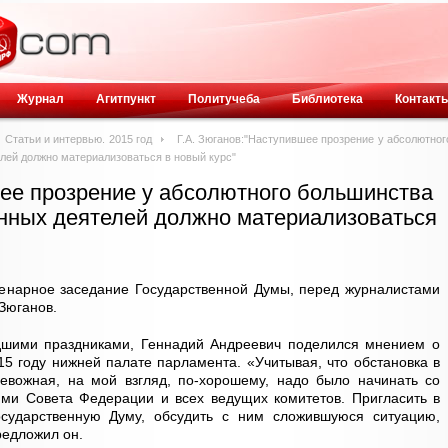
Журнал
Агитпункт
Политучеба
Библиотека
Контакт
Статьи и интервью. 2015 год
Г.А. Зюганов:"Наступившее прозрение у абсолютног
лей должно материализоваться в новый курс"
шее прозрение у абсолютного большинства
енных деятелей должно материализоваться
ленарное заседание Государственной Думы, перед журналистами
Зюганов.
дшими праздниками, Геннадий Андреевич поделился мнением о
015 году нижней палате парламента. «Учитывая, что обстановка в
евожная, на мой взгляд, по-хорошему, надо было начинать со
ями Совета Федерации и всех ведущих комитетов. Пригласить в
осударственную Думу, обсудить с ним сложившуюся ситуацию,
редложил он.