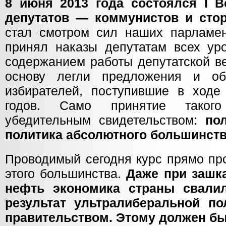
8 июня 2013 года состоялся I В
депутатов — коммунистов и стор
стал смотром сил наших парламен
принял наказы депутатам всех уро
содержанием работы депутатской ве
основу легли предложения и о
избирателей, поступившие в ход
годов. Само принятие такого
убедительным свидетельством:
по
политика абсолютного большинств
Проводимый сегодня курс прямо пр
этого большинства.
Даже при зашк
нефть экономика страны свали
результат ультралиберальной по
правительством. Этому должен бы