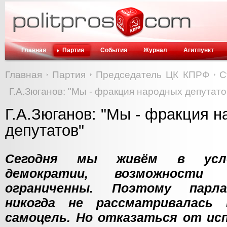
Главная
Партия
События
Журнал
Агитпункт
Главная
Партия
Председатель ЦК КПРФ
С
Г.А.Зюганов: "Мы - фракция народных депутато
Г.А.Зюганов: "Мы - фракция 
депутатов"
Сегодня мы живём в усло
демократии, возможности
ограниченны. Поэтому парл
никогда не рассматривалась 
самоцель. Но отказаться от ис