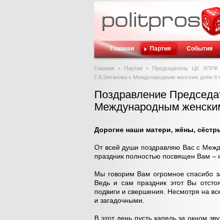
Главная
Партия
События
Главная
Партия
Председатель ЦК КПРФ
Г.А.Зюганова с Международным женским днём 8 
Поздравление Председа
Международным женским
Дорогие наши матери, жёны, сёстр
От всей души поздравляю Вас с Меж
праздник полностью посвящен Вам –
Мы говорим Вам огромное спасибо за
Ведь и сам праздник этот Вы отсто
подвиги и свершения. Несмотря на вс
и загадочными.
В этот день пусть капель за окном зв