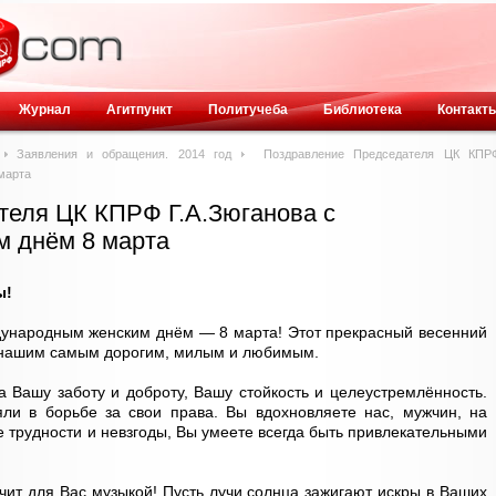
Журнал
Агитпункт
Политучеба
Библиотека
Контакт
Заявления и обращения. 2014 год
Поздравление Председателя ЦК КПР
марта
теля ЦК КПРФ Г.А.Зюганова с
 днём 8 марта
ы!
дународным женским днём — 8 марта! Этот прекрасный весенний
 нашим самым дорогим, милым и любимым.
 Вашу заботу и доброту, Вашу стойкость и целеустремлённость.
яли в борьбе за свои права. Вы вдохновляете нас, мужчин, на
е трудности и невзгоды, Вы умеете всегда быть привлекательными
учит для Вас музыкой! Пусть лучи солнца зажигают искры в Ваших