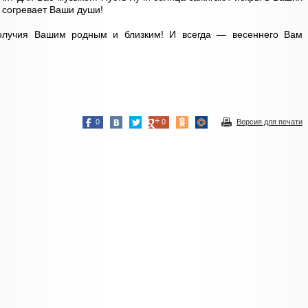
ы согревает Ваши души!
олучия Вашим родным и близким! И всегда — весеннего Вам
0
0
Версия для печати