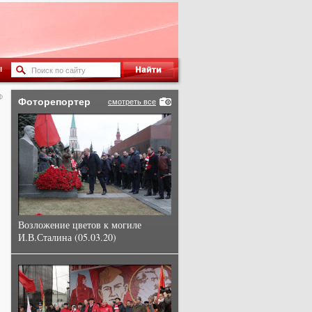
ы
Ф
Фоторепортер
смотреть все
Возложение цветов к могиле
И.В.Сталина (05.03.20)