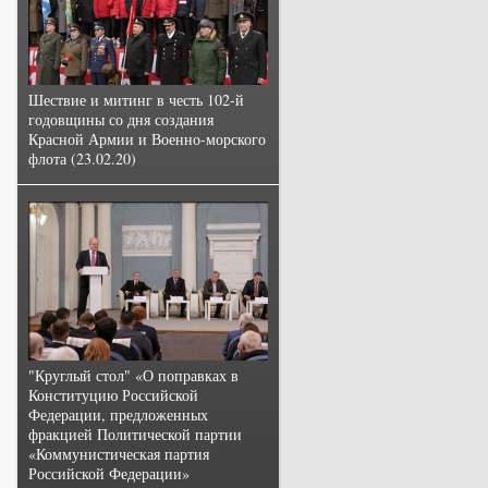
Шествие и митинг в честь 102-й
годовщины со дня создания
Красной Армии и Военно-морского
флота (23.02.20)
"Круглый стол" «О поправках в
Конституцию Российской
Федерации, предложенных
фракцией Политической партии
«Коммунистическая партия
Российской Федерации»