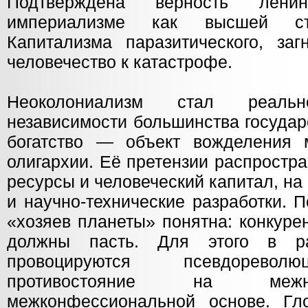
Подтверждена верность лени
империализме как высшей ста
Капитализма паразитического, заг
человечество к катастрофе.
Неоколониализм стал реаль
независимости большинства государ
богатство — объект вожделения 
олигархии. Её претензии распростр
ресурсы и человеческий капитал, н
и научно-технические разработки. 
«хозяев планеты» понятна: конкур
должны пасть. Для этого в р
провоцируются псевдореволю
противостояние на межн
межконфессиональной основе. Гл