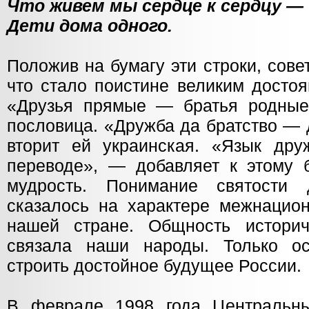
Что живем мы сердце к сердцу —
Дети дома одного.
Положив на бумагу эти строки, совет
что стало поистине великим досто
«Друзья прямые — братья родные
пословица. «Дружба да братство — 
вторит ей украинская. «Язык др
переводе», — добавляет к этому 
мудрость. Понимание святости 
сказалось на характере межнацио
нашей стране. Общность историч
связала наши народы. Только ос
строить достойное будущее России.
В феврале 1998 года Центральны