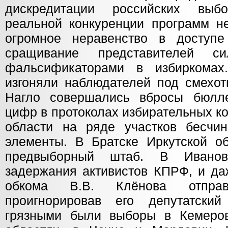
дискредитации российских выб
реальной конкуренции программ н
огромное неравенство в доступ
сращивание представителей с
фальсификаторами в избиркомах
изгоняли наблюдателей под смехот
Нагло совершались вбросы бюлле
цифр в протоколах избирательных к
области на ряде участков бесчин
элементы. В Братске Иркутской о
предвыборный штаб. В Иванов
задержания активистов КПРФ, и да
обкома В.В. Клёнова отпра
проигнорировав его депутатски
грязными были выборы в Кемеров