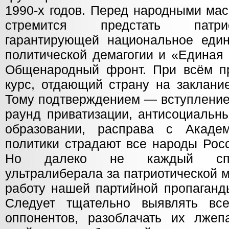
1990-х годов. Перед народными ма
стремится предстать патри
гарантирующей национальное един
политической демагогии и «Единая 
Общенародный фронт. При всём п
курс, отдающий страну на заклани
Тому подтверждением — вступление
раунд приватизации, антисоциаль
образовании, расправа с Акаде
политики страдают все народы Росс
Но далеко не каждый спос
ультралиберала за патриотической 
работу нашей партийной пропаганд
Следует тщательно выявлять в
оппонентов, разоблачать их лжепа