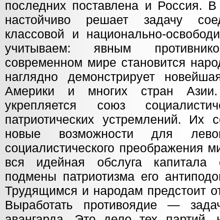
последних поставлена и Россия. В
настойчиво решает задачу сое
классовой и национально-освобод
учитываем: явным противни
современном мире становится наро
наглядно демонстрирует новейша
Америки и многих стран Азии
укрепляется союз социалисти
патриотических устремлений. Их с
новые возможности для лево
социалистического преображения ми
вся идейная обслуга капитала 
подмены патриотизма его антипод
Трудящимся и народам предстоит от
Выработать противоядие — задач
авангарда. Это дело тех партий, 