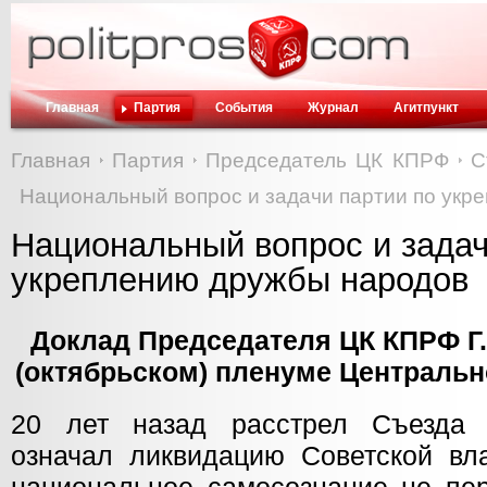
Главная
Партия
События
Журнал
Агитпункт
Главная
Партия
Председатель ЦК КПРФ
С
Национальный вопрос и задачи партии по укр
Национальный вопрос и задач
укреплению дружбы народов
Доклад Председателя ЦК КПРФ Г.
(октябрьском) пленуме Центральн
20 лет назад расстрел Съезда 
означал ликвидацию Советской вл