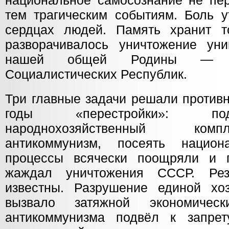
национальное самосознание не пер
тем трагическим событиям. Боль у
сердцах людей. Память хранит т
разворачивалось уничтожение ун
нашей общей Родины — С
Социалистических Республик.
Три главные задачи решали противн
годы «перестройки»: по
народнохозяйственный комп
антикоммунизм, посеять нацио
процессы всячески поощряли и п
жаждал уничтожения СССР. Рез
известны. Разрушение единой хо
вызвало затяжной экономическ
антикоммунизма подвёл к запрет