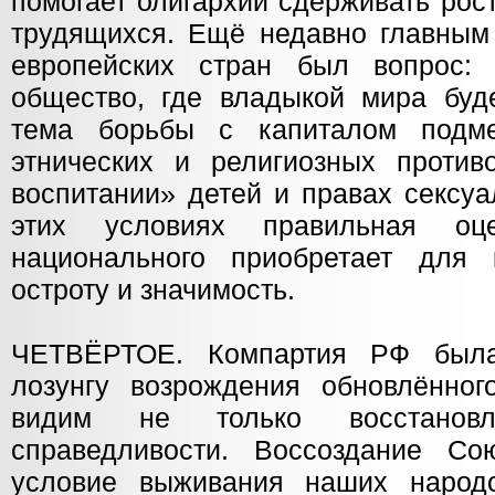
помогает олигархии сдерживать рос
трудящихся. Ещё недавно главным
европейских стран был вопрос: 
общество, где владыкой мира буд
тема борьбы с капиталом подм
этнических и религиозных против
воспитании» детей и правах сексу
этих условиях правильная оц
национального приобретает для 
остроту и значимость.
ЧЕТВЁРТОЕ. Компартия РФ была
лозунгу возрождения обновлённо
видим не только восстановле
справедливости. Воссоздание С
условие выживания наших народ