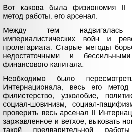
Вот какова была физиономия II 
метод работы, его арсенал.
Между тем надвигалась
империалистических войн и рев
пролетариата. Старые методы борь
недостаточными и бессильным
финансового капитала.
Необходимо было пересмотре
Интернационала, весь его метод
филистерство, узколобие, политик
социал-шовинизм, социал-пацифи
проверить весь арсенал II Интерна
заржавленное и ветхое, выковать н
такой предварительной рабо