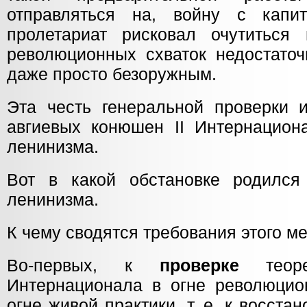
отправляться на, войну с капит
пролетариат рисковал очутиться
революционных схваток недостато
даже просто безоружным.
Эта честь генеральной проверки и
авгиевых конюшен II Интернацио
ленинизма.
Вот в какой обстановке родился
ленинизма.
К чему сводятся требования этого м
Во-первых, к
проверке
теоре
Интернационала в огне революцио
огне живой практики, т. е. к восст