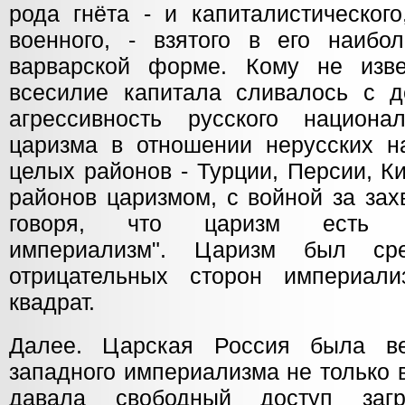
рода гнёта - и капиталистического
военного, - взятого в его наибо
варварской форме. Кому не изве
всесилие капитала сливалось с д
агрессивность русского национа
царизма в отношении нерусских на
целых районов - Турции, Персии, Ки
районов царизмом, с войной за зах
говоря, что царизм есть "в
империализм". Царизм был сре
отрицательных сторон империали
квадрат.
Далее. Царская Россия была в
западного империализма не только 
давала свободный доступ загр