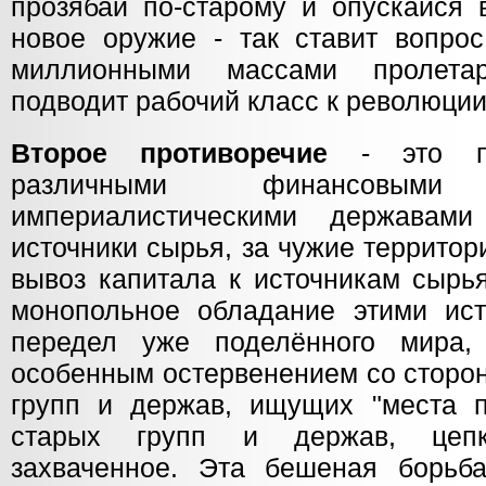
прозябай по-старому и опускайся 
новое оружие - так ставит вопро
миллионными массами пролетар
подводит рабочий класс к революции
Второе противоречие
- это пр
различными финансовы
империалистическими держава
источники сырья, за чужие террито
вывоз капитала к источникам сырь
монопольное обладание этими ист
передел уже поделённого мира,
особенным остервенением со сторо
групп и держав, ищущих "места п
старых групп и держав, цеп
захваченное. Эта бешеная борьб