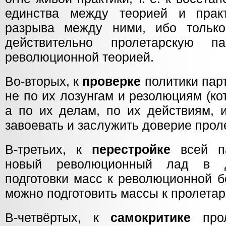
единства между теорией и практ
разрыва между ними, ибо только
действительно пролетарскую п
революционной теорией.
Во-вторых, к
проверке
политики парт
не по их лозунгам и резолюциям (ко
а по их делам, по их действиям, 
завоевать и заслужить доверие прол
В-третьих, к
перестройке
всей па
новый революционный лад в д
подготовки масс к революционной б
можно подготовить массы к пролета
В-четвёртых, к
самокритике
прол