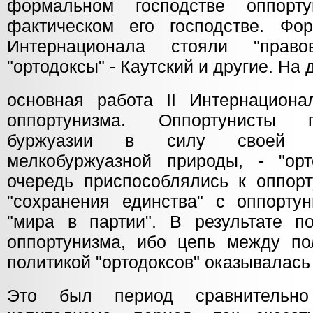
формальном господстве оппор
фактическом его господстве. Фо
Интернационала стояли "право
"ортодоксы" - Каутский и другие. На 
основная работа II Интернацион
оппортунизма. Оппортунисты 
буржуазии в силу своей при
мелкобуржуазной природы, - "ор
очередь приспособлялись к оппорт
"сохранения единства" с оппортун
"мира в партии". В результате по
оппортунизма, ибо цепь между по
политикой "ортодоксов" оказывалась
Это был период сравнительно