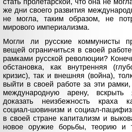
стать пролетарской, что она не могл
же дни своего развития международ
не могла, таким образом, не по
мирового империализма.
Могли ли русские коммунисты п
вещей ограничиться в своей работ
рамками русской революции? Конечн
обстановка, как внутренняя (глу
кризис), так и внешняя (война), тол
выйти в своей работе за эти рамки
международную арену, вскрыть 
доказать неизбежность краха ка
социал-шовинизм и социал-пацифизм
в своей стране капитализм и выков
новое оружие борьбы, теорию и т