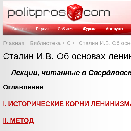
Главная
Партия
События
Журнал
Агитпункт
Главная
Библиотека
С
Сталин И.В. Об ос
Сталин И.В. Об основах лени
Лекции, читанные в Свердловс
Оглавление.
I. ИСТОРИЧЕСКИЕ КОРНИ ЛЕНИНИЗМ
II. МЕТОД