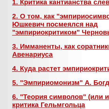
1. Критика кантианства сле
2. О том, как "эмпириосимв
Юшкевич посмеялся над
"эмпириокритиком" Черно
3. Имманенты, как соратник
Авенариуса
4. Куда растет эмпириокри
5. "Эмпириомонизм" А. Бог
6. "Теория символов" (или 
критика Гельмгольца