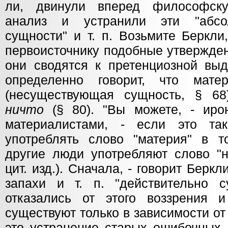
ли, двинули вперед философск
анализ и устранили эти "абсо
сущности" и т. п. Возьмите Беркли
первоисточнику подобные утвержден
они сводятся к претенциозной выд
определенно говорит, что матер
(несуществующая сущность, § 68
ничто
(§ 80). "Вы можете, - иро
материалистами, - если это та
употреблять слово "материя" в 
другие люди употребляют слово "ни
цит. изд.). Сначала, - говорит Беркли
запахи и т. п. "действительно с
отказались от этого воззрения 
существуют только в зависимости о
это устранение старых ошибочных 