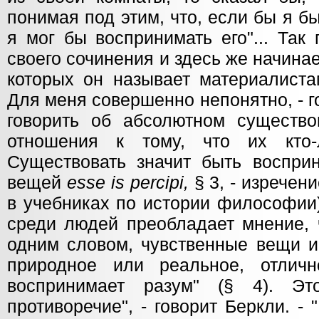
понимая под этим, что, если бы я бы
я мог бы воспринимать его"... Так
своего сочинения и здесь же начина
которых он называет материалистам
Для меня совершенно непонятно, - го
говорить об абсолютном существ
отношения к тому, что их кто-
Существовать значит быть восприни
вещей
esse is percipi,
§ 3, - изречен
в учебниках по истории философии
среди людей преобладает мнение, ч
одним словом, чувственные вещи и
природное или реальное, отличн
воспринимает разум" (§ 4). Э
противоречие", - говорит Беркли. - 