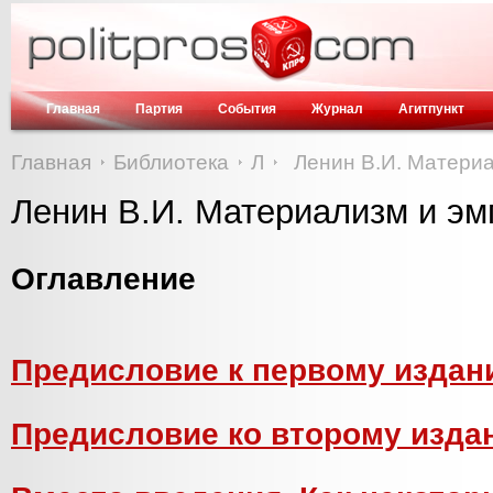
Главная
Партия
События
Журнал
Агитпункт
Главная
Библиотека
Л
Ленин В.И. Матери
Ленин В.И. Материализм и э
Оглавление
Предисловие к первому изда
Предисловие ко второму изда