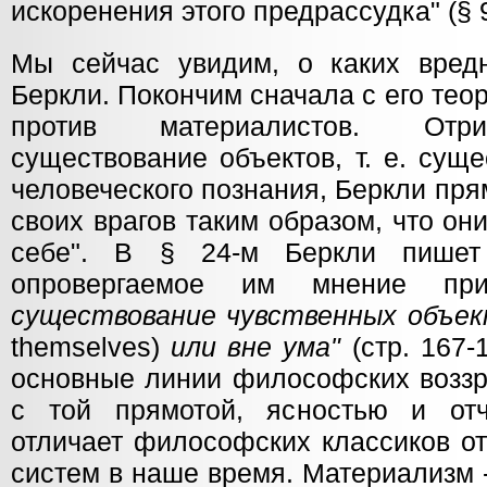
искоренения этого предрассудка" (§ 9
Мы сейчас увидим, о каких вред
Беркли. Покончим сначала с его те
против материалистов. Отри
существование объектов, т. е. сущ
человеческого познания, Беркли пря
своих врагов таким образом, что он
себе". В § 24-м Беркли пишет
опровергаемое им мнение пр
существование чувственных объек
themselves)
или вне ума"
(стр. 167-
основные линии философских воззр
с той прямотой, ясностью и отч
отличает философских классиков от
систем в наше время. Материализм 