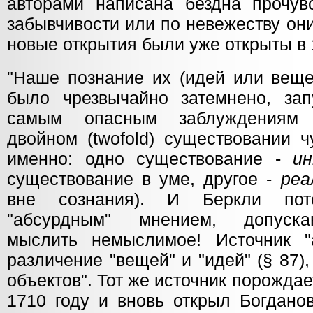
авторами написана бездна прочув
забывчивости или по невежеству они
новые открытия были уже открыты в 
"Наше познание их (идей или вещей
было чрезвычайно затемнено, зап
самым опасным заблуждениям 
двойном (twofold) существовании ч
именно: одно существование -
ин
существование в уме, другое -
реа
вне сознания). И Беркли пот
"абсурдным" мнением, допуск
мыслить немыслимое! Источник "а
различение "вещей" и "идей" (§ 87
объектов". Тот же источник порождае
1710 году и вновь открыл Богданов