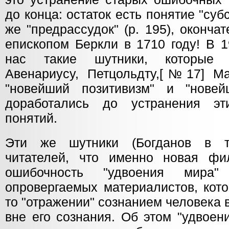
до конца: остаток есть понятие "субс
же "предрассудок" (р. 195), оконч
епископом Беркли в 1710 году! В 1
нас такие шутники, которые 
Авенариусу, Петцольдту,[№17] Ма
"новейший позитивизм" и "новей
доработались до устранения эти
понятий.
Эти же шутники (Богданов в т
читателей, что именно новая фи
ошибочность "удвоения мира
опровергаемых материалистов, кото
то "отражении" сознанием человека
вне его сознания. Об этом "удвое