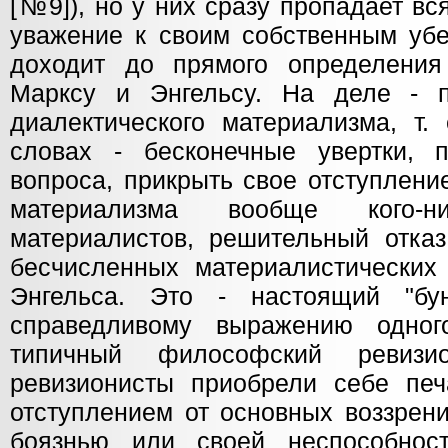
[№9]), но у них сразу пропадает вс
уважение к своим собственным убе
доходит до прямого определения
Марксу и Энгельсу. На деле - п
диалектического материализма, т.
словах - бесконечные увертки, 
вопроса, прикрыть свое отступлени
материализма вообще кого-
материалистов, решительный отказ
бесчисленных материалистических
Энгельса. Это - настоящий "бу
справедливому выражению одног
типичный философский ревизи
ревизионисты приобрели себе пе
отступлением от основных воззрен
боязнью или своей неспособност