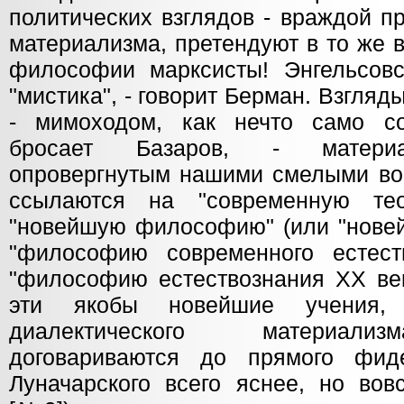
политических взглядов - враждой п
материализма, претендуют в то же в
философии марксисты! Энгельсовс
"мистика", - говорит Берман. Взгляд
- мимоходом, как нечто само с
бросает Базаров, - материа
опровергнутым нашими смелыми вои
ссылаются на "современную те
"новейшую философию" (или "новей
"философию современного естест
"философию естествознания XX век
эти якобы новейшие учения, 
диалектического материали
договариваются до прямого фи
Луначарского всего яснее, но вов