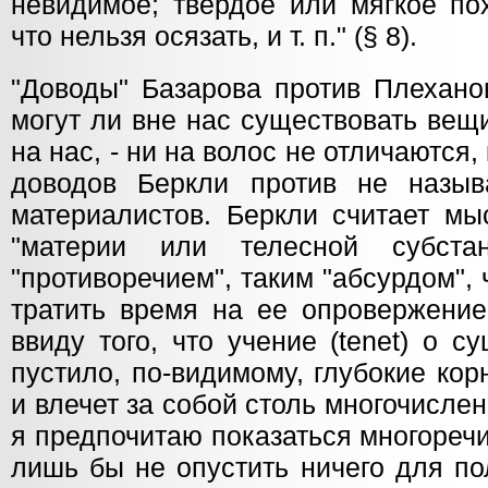
невидимое; твердое или мягкое по
что нельзя осязать, и т. п." (§ 8).
"Доводы" Базарова против Плехано
могут ли вне нас существовать вещ
на нас, - ни на волос не отличаются, 
доводов Беркли против не назы
материалистов. Беркли считает мы
"материи или телесной субста
"противоречием", таким "абсурдом", 
тратить время на ее опровержение.
ввиду того, что учение (tenet) о 
пустило, по-видимому, глубокие ко
и влечет за собой столь многочисл
я предпочитаю показаться многореч
лишь бы не опустить ничего для по