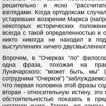
решительно и ясно "рассчитат
взглядами. Когда ортодоксам случа
устаревших воззрении Маркса (напр
некоторых исторических положен
всегда с такой определенностью и 
никто никогда не находил в под
выступлениях ничего двусмысленног
Впрочем, в "Очерках "
по
" филосо
одна фраза, похожая на пра
Луначарского: "может быть, мы" (
сотрудники "Очерков") "заблуждаемся
Что первая половина этой фразы со
вторая - относительную истину, это
обстоятельностью показать в пр
читателя книге. Теперь же замечу