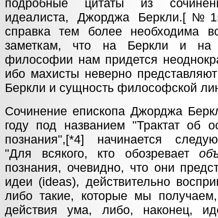
подробные цитаты из сочинен
идеалиста, Джорджа Беркли.[№15
справка тем более необходима в
заметкам, что на Беркли и на
философии нам придется неоднокра
ибо махисты неверно представляют
Беркли и сущность философской ли
Сочинение епископа Джорджа Берк
году под названием "Трактат об о
познания",[*4] начинается след
"Для всякого, кто обозревает
об
познания, очевидно, что они предс
идеи (ideas), действительно воспр
либо такие, которые мы получаем
действия ума, либо, наконец, и