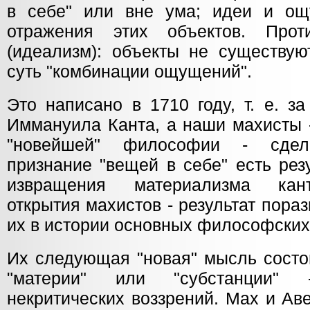
в себе" или вне ума; идеи и ощ
отражения этих объектов. Прот
(идеализм): объекты не существую
суть "комбинации ощущений".
Это написано в 1710 году, т. е. з
Иммануила Канта, а наши махисты 
"новейшей" философии - сдел
признание "вещей в себе" есть рез
извращения материализма кант
открытия махистов - результат пора
их в истории основных философских
Их следующая "новая" мысль состои
"материи" или "субстанции" 
некритических воззрений. Мах и Ав