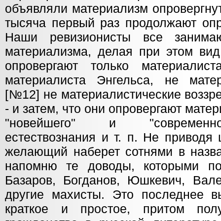
объявляли материализм опровергнут
тысяча первый раз продолжают опр
Наши ревизионисты все занима
материализма, делая при этом вид
опровергают только материалис
материалиста Энгельса, не мате
[№12] не материалистические воззр
- и затем, что они опровергают мате
"новейшего" и "современно
естествознания и т. п. Не приводя 
желающий наберет сотнями в назва
напомню те доводы, которыми по
Базаров, Богданов, Юшкевич, Вале
другие махисты. Это последнее в
краткое и простое, притом по