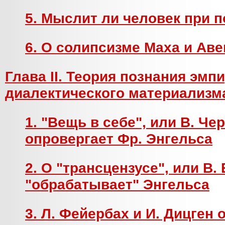
5. Мыслит ли человек при 
6. О солипсизме Маха и Ав
Глава II. Теория познания эмп
диалектического материализм
1. "Вещь в себе", или В. Че
опровергает Фр. Энгельса
2. О "трансцензусе", или В.
"обрабатывает" Энгельса
3. Л. Фейербах и И. Дицген 