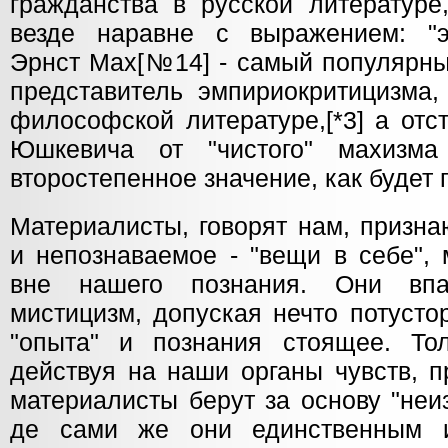
гражданства в русской литературе
везде наравне с выражением: "э
Эрнст Мах[№14] - самый популярны
представитель эмпириокритицизма,
философской литературе,[*3] а отс
Юшкевича от "чистого" махизм
второстепенное значение, как будет 
Материалисты, говорят нам, призн
и непознаваемое - "вещи в себе", 
вне нашего познания. Они вп
мистицизм, допуская нечто потусто
"опыта" и познания стоящее. Тол
действуя на наши органы чувств, 
материалисты берут за основу "неиз
де сами же они единственным и