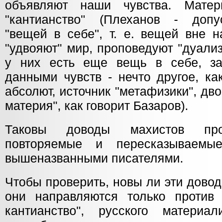
объявляют наши чувства. Мате
"кантианство" (Плеханов - допу
"вещей в себе", т. е. вещей вне н
"удвояют" мир, проповедуют "дуали
у них есть еще вещь в себе, за
данными чувств - нечто другое, ка
абсолют, источник "метафизики", дво
материя", как говорит Базаров).
Таковы доводы махистов прот
повторяемые и пересказываем
вышеназванными писателями.
Чтобы проверить, новы ли эти дово
они направляются только против 
кантианство", русского материа