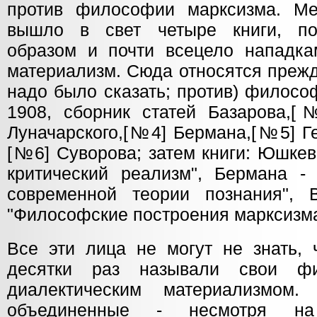
против философии марксизма. Ме
вышло в свет четыре книги, п
образом и почти всецело нападка
материализм. Сюда относятся прежд
надо было сказать; против) филосо
1908, сборник статей Базарова,
Луначарского,[№4] Бермана,[№5] Г
[№6] Суворова; затем книги: Юшкев
критический реализм", Бермана - 
современной теории познания",
"Философские построения марксизма
Все эти лица не могут не знать, 
десятки раз называли свои фи
диалектическим материализмом
объединенные - несмотря на