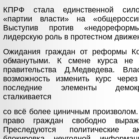
КПРФ стала единственной сило
«партии власти» на «общероссий
Выступив против «недореформ
лидерскую роль в протестном движе
Ожидания граждан от реформы Ко
обманутыми. К смене курса не 
правительства Д.Медведева. Вла
возможность изменить курс чере
последние элементы демокр
сталкивается
со всё более циничным произволом.
право граждан свободно выраж
Преследуются политические ак
блокировка неугодной информа