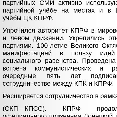
партийных СМИ активно использую
партийной учёбе на местах и в 
учёбы ЦК КПРФ.
Упрочился авторитет КПРФ в миров
и левом движении. Укрепились от
партиями. 100-летие Великого Окт
манифестацией в пользу идей
социального равенства. Проведен
встреча коммунистических и р
очередные пять лет подпис
сотрудничестве между КПК и КПРФ.
Расширяется сотрудничество в рамк
(СКП—КПСС). КПРФ продол
официального признания Донецкой 