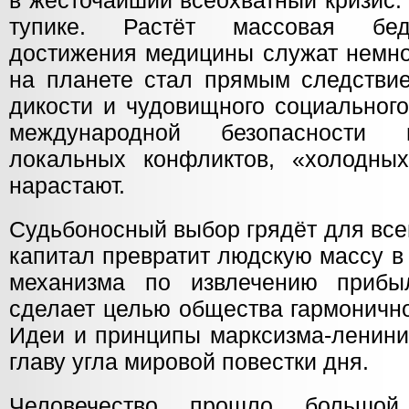
в жесточайший всеохватный кризис.
тупике. Растёт массовая бед
достижения медицины служат немно
на планете стал прямым следствие
дикости и чудовищного социальног
международной безопасности 
локальных конфликтов, «холодны
нарастают.
Судьбоносный выбор грядёт для все
капитал превратит людскую массу в
механизма по извлечению прибы
сделает целью общества гармонично
Идеи и принципы марксизма-ленини
главу угла мировой повестки дня.
Человечество прошло большой