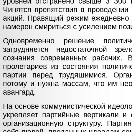
уровней отстранено свыше 3 300 
Чинятся препятствия в проведении
акций. Правящий режим ежедневно 
намерен смириться с усилением поз
Одновременно решение полити
затрудняется недостаточной зрел
сознания современных рабочих. 
пролетариев из состояния политич
партии перед трудящимися. Орга
потому и нужна массам, что им не
авангард.
На основе коммунистической идеол
укрепляет партийные вертикали и 
организационную структуру. Парти
себя людей, преданных идеалам со