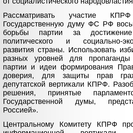
от социалистического народовластия
Рассматривать участие К
Государственную думу ФС РФ восьм
борьбы партии за достижение
политического и социально-эк
развития страны. Использовать из
разных уровней для пропаганды
партии и идеи формирования Прав
доверия, для защиты прав гра
депутатской вертикали КПРФ. Разо
решения, принятые парламент
Государственной думы, предс
Россией».
Центральному Комитету КПРФ про
информационной вертикали 