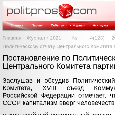
Главная
Партия
События
Журнал
Агитпункт
Главная
Журнал
2021
№ 4(123) 20
Политическому отчёту Центрального Комитета 
Постановление по Политическ
Центрального Комитета парти
Заслушав и обсудив Политический
Комитета, XVIII съезд Коммун
Российской Федерации отмечает, ч
СССР капитализм вверг человечеств