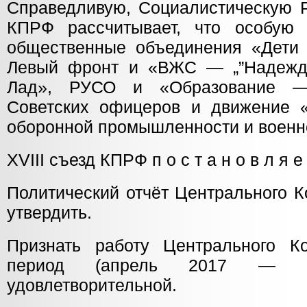
Справедливую, Социалистическую 
КПРФ рассчитывает, что особую 
общественные объединения «Дети
Левый фронт и «ВЖС — „”Надежда
Лад», РУСО и «Образование —
Cоветских офицеров и движение 
оборонной промышленности и военн
XVIII съезд КПРФ п о с т а н о в л я е 
Политический отчёт Центрального 
утвердить.
Признать работу Центрального К
период (апрель 2017 — а
удовлетворительной.