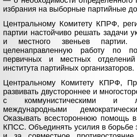
— о необходимости определённого 
избрания на выборные партийные до
Центральному Комитету КПРФ, рег
партии настойчиво решать задачи у
и местного звеньев партии. 
целенаправленную работу по под
первичных и местных отделени
института партийных организаторов.
Центральному Комитету КПРФ, Пр
развивать двустороннее и многосто
с коммунистическими и л
международными демократическ
Оказывать всестороннюю помощь 
КПСС. Объединять усилия в борьбе 
и за совместное противостояние