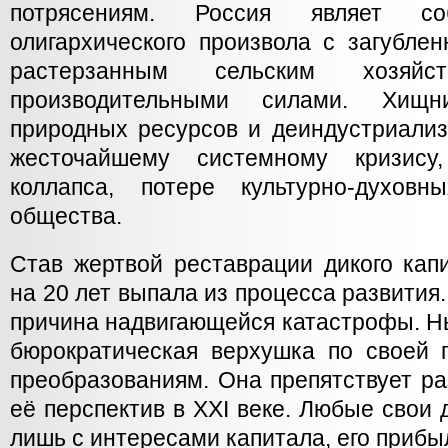
потрясениям. Россия являет с
олигархического произвола с загубле
растерзанным сельским хозяйс
производительными силами. Хищни
природных ресурсов и деиндустриализ
жесточайшему системному кризису,
коллапса, потере культурно-духовн
общества.
Став жертвой реставрации дикого кап
на 20 лет выпала из процесса развития.
причина надвигающейся катастрофы. Н
бюрократическая верхушка по своей 
преобразованиям. Она препятствует р
её перспектив в ХХI веке. Любые свои 
лишь с интересами капитала, его прибы