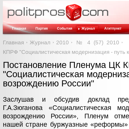
Главная
Партия
События
Журнал
Агитпункт
Главная
Журнал
2010
№ 4 (57) 2010
КПРФ "Социалистическая модернизация - путь 
Постановление Пленума ЦК 
"Социалистическая модерниза
возрождению России"
Заслушав и обсудив доклад пр
Г.А.Зюганова «Социалистическая м
возрождению России», Пленум отме
нашей стране буржуазные «реформы»