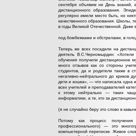
сентября объявим не День знаний, 
дистанционного образования. Эпид
регулярно имели место быть, но ник
качественного образования. Школы, т
в годы Великой Отечественной. Даже 
под бомбежками и обстрелами, в голо
Теперь же всех посадили на дистанц
деятель В.С.Черномырдин: «Хотели 
обучения получили дистанционное м
много отзывов как со стороны учит
студентов, да и родители также в с
негативно-нейтрального до криков д
дети и кошка», — что написала одна 
всех учителей и преподавателей катег
к этому нейтрально — таких чаще
информатики, а те, кто за дистанцио
(я не случайно беру это слово в кавы
Потому как процесс получения 
профессионального) — это многогр
компьютерной переписке. Живое слов