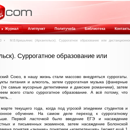
Журнал
Агитпункт
Политучеба
Библиотека
Контакт
0
М.В.Кришьянис (Архангельск). Суррогатное образование или дистанционно
льск). Суррогатное образование или
ский Союз, в нашу жизнь стали массово внедряться суррогаты.
укты питания и алкоголь, затем суррогатная музыка (фанерные
а (те самые мусорные детективчики и дамские романчики), затем
геем всего стало суррогатное образование. А всё потому, что
влять…
марте текущего года, когда под угрозой эпидемии студентов и
ионное обучение. На самом деле переход к суррогатному
ньше. Первой ласточкой было введение ЕГЭ и насаждение
стных и письменных экзаменов, затем насаждение Болонской
замена понятия «знание» понятием «компетенция» (может ещё 1