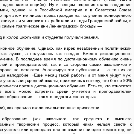
а «день компетенций»). Ну и венцом творения стало внедрение
емии, однако, и в Российской империи и в Советском Союзе
то при этом не лишал права граждан на получение полноценного
ехникумы и университеты работали и в годы Гражданской войны, и
в самые трагические дни Ленинградской блокады —
д и холод школьники и студенты получали знания.
ионное обучение. Однако, как изрёк незабвенный политический
как лучше, а получилось как всегда». Вместо дистанционного
учение. В последнее время по дистанционному обучению очень
елей и преподавателей, так и со стороны самих школьников и
тороне не остаются. Анализируя эти публикации — а тон их от
уши наподобие: «Ещё месяц такой работы и от меня уйдут муж,
из учительниц средней школы, приходишь к выводу, что более 90%
орически против дистанционного обучения. Есть те, кто относится
 всего можно встретить среди учителей и преподавателей
нное образование — так это педагоги-«новаторы»
чки), как правило околоначальственные прихвостни.
образования (как школьного, так среднего и высшего
анный творческий процесс, который никак нельзя свести к
о учителя или преподавателя не заменит ни один компьютер, ни