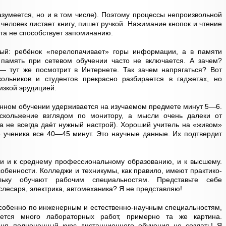
разумеется, но и в том числе). Поэтому процессы непроизвольной
человек листает книгу, пишет ручкой. Нажимание кнопок и чтение
ста не способствует запоминанию.
ный: ребёнок «перелопачивает» горы информации, а в памяти
 память при сетевом обучении часто не включается. А зачем?
 — тут же посмотрит в Интернете. Так зачем напрягаться? Вот
ольников и студентов прекрасно разбирается в гаджетах, но
изкой эрудицией.
онном обучении удерживается на изучаемом предмете минут 5—6.
скольжение взглядом по монитору, а мысли очень далеки от
а не всегда даёт нужный настрой). Хороший учитель на «живом»
 ученика все 40—45 минут. Это научные данные. Их подтвердит
ти и к среднему профессиональному образованию, и к высшему.
бенности. Колледжи и техникумы, как правило, имеют практико-
ольку обучают рабочим специальностям. Представьте себе
слесаря, электрика, автомеханика? Я не представляю!
собенно по инженерным и естественно-научным специальностям,
ется много лабораторных работ, примерно та же картина.
ня полноценный курс дистанционного обучения не создать! Я