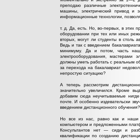
преподаю различные электротехнич
машины, электрический привод и эл
информационные технологии, позвол
т. д. Да, есть. Но, во-первых, в эт
оборудовании при тех или иных реж
вторых, могут ли студенты в столь 
Ведь и так с введением бакалавриа
минимуму. Да и потом, часть наш
электрооборудования, мастерами э
должны уметь работать с реальным об
за перехода на бакалавриат недовол
непростую ситуацию?
А теперь рассмотрим дистанционн
значительно увеличился. Кроме вы
добавим сюда неучитываемые нигде 
почте. И особенно издевательски зву
введением дистанционного обучения?»
Но все из нас, равно как и наши 
компьютером и предложенными платф
Консультантов нет — сиди и раз
квалификации по созданию дистанци