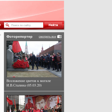
ы
е
Фоторепортер
смотреть все
Возложение цветов к могиле
И.В.Сталина (05.03.20)