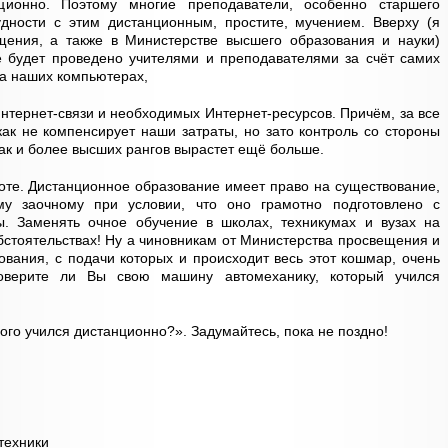
ионно. Поэтому многие преподаватели, особенно старшего
дности с этим дистанционным, простите, мучением. Вверху (я
ения, а также в Министерстве высшего образования и науки)
е будет проведено учителями и преподавателями за счёт самих
на наших компьютерах,
нтернет-связи и необходимых Интернет-ресурсов. Причём, за все
как не компенсирует наши затраты, но зато контроль со стороны
так и более высших рангов вырастет ещё больше.
ноте. Дистанционное образование имеет право на существование,
у заочному при условии, что оно грамотно подготовлено с
ы. Заменять очное обучение в школах, техникумах и вузах на
бстоятельствах! Ну а чиновникам от Министерства просвещения и
ования, с подачи которых и происходит весь этот кошмар, очень
Доверите ли Вы свою машину автомеханику, который учился
ого учился дистанционно?». Задумайтесь, пока не поздно!
техники