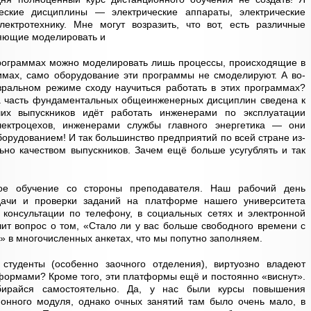
еские дисциплины — электрические аппараты, электрические
ектротехнику. Мне могут возразить, что вот, есть различные
яющие моделировать и
их программах можно моделировать лишь процессы, происходящие в
имах, само оборудование эти программы не смоделируют. А во-
авральном режиме сходу научиться работать в этих программах?
та часть фундаментальных общеинженерных дисциплин сведена к
их выпускников идёт работать инженерами по эксплуатации
лектроцехов, инженерами службы главного энергетика — они
орудованием! И так большинство предприятий по всей стране из-
ьно качеством выпускников. Зачем ещё больше усугублять и так
ое обучение со стороны преподавателя. Наш рабочий день
дачи и проверки заданий на платформе нашего университета
консультации по телефону, в социальных сетях и электронной
чит вопрос о том, «Стало ли у вас больше свободного времени с
 в многочисленных анкетах, что мы попутно заполняем.
студенты (особенно заочного отделения), виртуозно владеют
ормами? Кроме того, эти платформы ещё и постоянно «виснут».
бирайся самостоятельно. Да, у нас были курсы повышения
онного модуля, однако очных занятий там было очень мало, в