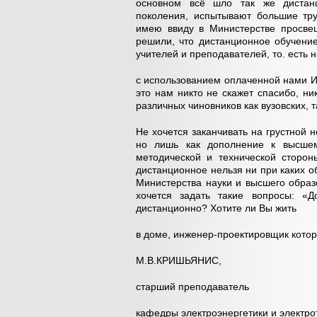
основном всё шло так же дистанц
поколения, испытывают большие тру
имею ввиду в Министерстве просвещ
решили, что дистанционное обучени
учителей и преподавателей, то. есть 
с использованием оплаченной нами И
это нам никто не скажет спасибо, ни
различных чиновников как вузовских, 
Не хочется заканчивать на грустной 
но лишь как дополнение к высшем
методической и технической сторон
дистанционное нельзя ни при каких о
Министерства науки и высшего образ
хочется задать такие вопросы: «
дистанционно? Хотите ли Вы жить
в доме, инженер-проектировщик котор
М.В.КРИШЬЯНИС,
старший преподаватель
кафедры электроэнергетики и электро