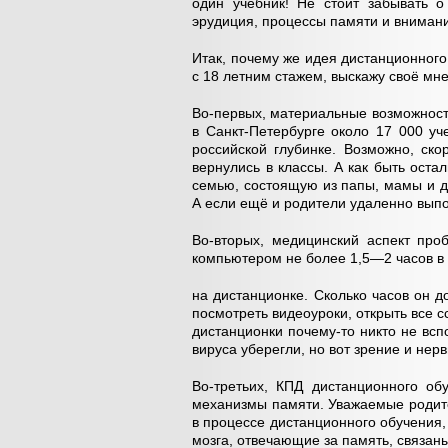
один учебник! Не стоит забывать о
эрудиция, процессы памяти и внимани
Итак, почему же идея дистанционного
с 18 летним стажем, выскажу своё мн
Во-первых, материальные возможност
в Санкт-Петербурге около 17 000 уч
российской глубинке. Возможно, ско
вернулись в классы. А как быть ост
семью, состоящую из папы, мамы и д
А если ещё и родители удаленно выпо
Во-вторых, медицинский аспект про
компьютером не более 1,5—2 часов в 
на дистанционке. Сколько часов он 
посмотреть видеоуроки, открыть все сс
дистанционки почему-то никто не всп
вируса уберегли, но вот зрение и нер
Во-третьих, КПД дистанционного об
механизмы памяти. Уважаемые родите
в процессе дистанционного обучения,
мозга, отвечающие за память, связан