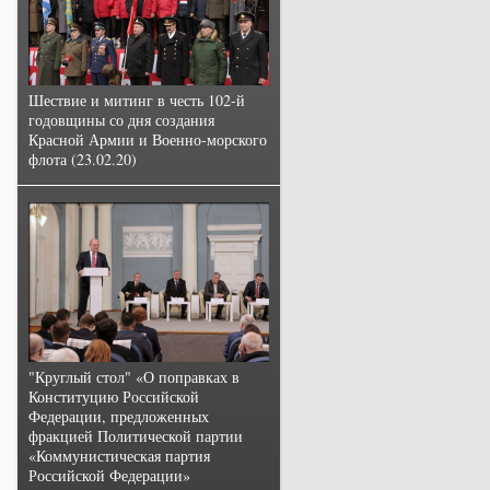
Шествие и митинг в честь 102-й
годовщины со дня создания
Красной Армии и Военно-морского
флота (23.02.20)
"Круглый стол" «О поправках в
Конституцию Российской
Федерации, предложенных
фракцией Политической партии
«Коммунистическая партия
Российской Федерации»