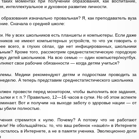
 таких моментах при получении образования, как воспитание,
я, интеллектуальное и духовное развитие личности.
 образования изначально провальная? Я, как преподаватель вуза
ение. Сначала о средней школе:
и. Не у всех школьников есть планшеты и компьютеры. Если даже
еников не имеют компьютерных устройств, то что уж говорить о
рее всего, в глухих сёлах, где нет инфицированных, школьники
альным? Кроме того, рассмотрим среднестатистическую городскую
вух детей школьников. На всю семью — один компьютер/ноутбук.
лняют свои рабочие обязанности — когда детям учиться?
блемы. Медики рекомендуют детям и подросткам проводить за
неделю. А теперь представим среднестатистического школьника
должен провести перед монитором, чтобы выполнить все задания,
ылки и т. п.? Правильно, 12—16 часов в сутки. Но об этом аспекте
оминает. Вот и получим на выходе заботу о здоровье нации — от
вы убили полностью.
учения стремится к нулю. Почему? А потому что не работают
ли! Не обольщайтесь: то, что ваш ребенок «нашёл» в Интернете
 осталось в Интернете, а не в памяти ученика. Эволюционно доли
ы