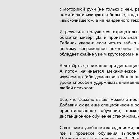
с моторикой руки (не только с ней, 
памяти активизируются больше, когда 
«выскочившего», а не найденного тек
И результат получается отрицатель
остаётся мизер. Да и произвольная
Ребенок уверен: если что-то забыл
поэтому современное поколение шк
обладает крайне узким кругозором и н
В-четвёртых, внимание при дистанци
А потом начинается механическое 
изучаемого (ибо домашняя обстановк
уроке способен удерживать внимание
любой психолог.
Всё, что сказано выше, можно отнес
Добавим сюда ещё специфические осо
ориентированное обучение, поск
дистанционное обучение станочника, 
С высшими учебными заведениями, о
где в процессе обучения выполня
Моментально и экстренно за 1—2 д