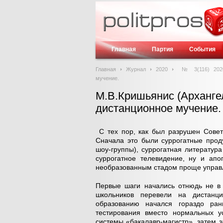
Главная
Партия
События
Главная
Журнал
2020
№ 3(116) 202
мучение.
М.В.Кришьянис (Арханге
дистанционное мучение.
С тех пор, как был разрушен Совет
Сначала это были суррогатные прод
шоу-группы), суррогатная литератур
суррогатное телевидение, ну и апо
необразованным стадом проще упра
Первые шаги начались отнюдь не в 
школьников перевели на дистанц
образованию начался гораздо ра
тестирования вместо нормальных у
системы «бакалавр-магистр», затем 