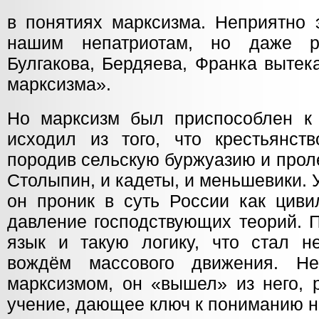
в понятиях марксизма. Неприятно 
нашим непатриотам, но даже р
Булгакова, Бердяева, Франка вытек
марксизма».
Но марксизм был приспособлен к
исходил из того, что крестьянств
породив сельскую буржуазию и проле
Столыпин, и кадеты, и меньшевики. У
он проник в суть России как циви
давление господствующих теорий. 
язык и такую логику, что стал не
вождём массового движения. Н
марксизмом, он «вышел» из него, 
учение, дающее ключ к пониманию 