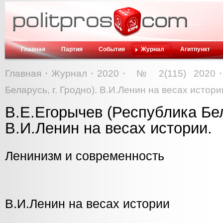
Главная
Партия
События
Журнал
Агитпункт
Главная
Журнал
2020
№ 2(115) 2020
Беларусь, г. Гродно). В.И.Ленин на весах истори
В.Е.Егорычев (Республика Бела
В.И.Ленин на весах истории.
Ленинизм и современность
В.И.Ленин на весах истории