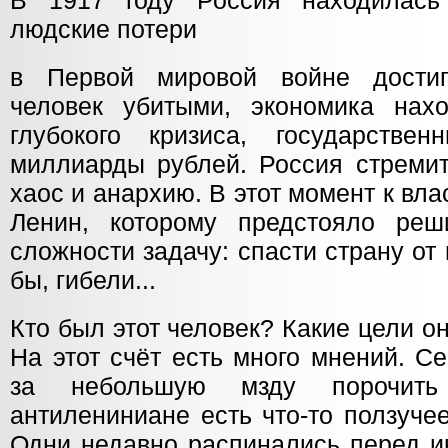
В 1917 году Россия находилась
людские потери
в Первой мировой войне дости
человек убитыми, экономика нах
глубокого кризиса, государстве
миллиарды рублей. Россия стремит
хаос и анархию. В этот момент к в
Ленин, которому предстояло реш
сложности задачу: спасти страну от
бы, гибели...
Кто был этот человек? Какие цели о
На этот счёт есть много мнений. С
за небольшую мзду порочит
антилениниане есть что-то ползуче
Одни недавно распинались перед и