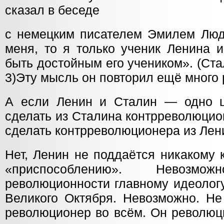
сказал в беседе
с немецким писателем Эмилем Людв
меня, то я только ученик Ленина 
быть достойным его учеником». (Стал
3)Эту мысль он повторил ещё много 
А если Ленин и Сталин — одно ц
сделать из Сталина контрреволюцио
сделать контрреволюционера из Лени
Нет, Ленин не поддаётся никакому
«приспособлению». Невозм
революционности главному идеологу
Великого Октября. Невозможно. Не
революционер во всём. Он революци