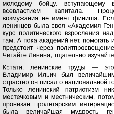
молодому бойцу, вступающему
всевластием капитала. Проце
возмужания не имеет финиша. Ес
ленинцев была своя «Академия Ген
курс политического взросления на
там. А пока академий нет, помогат
предстоит через политпросвещение
Читайте Ленина, тщательно изучайте
Кстати, ленинские труды — эт
Владимир Ильич был величайшим
страстно он писал о национальной г
Только ленинский патриотизм ни
местечковым и местническим, пото
пронизан пролетарским интернаци
была величайшая мудрость ген