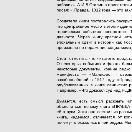
рабочих». А И.В.Сталин в приветстви
писал: «„Правда„ 1912 года — это за
Создатели книги постарались раскры
что центральное место в этом издан
героических событиях поворотного 
давности. Через книгу красной ни
эпохальный сдвиг в истории как Рос
произошло не поражение социализма, 
Стоит отметить, что читателю предс
О некоторых событиях и фактах боль
некоторые документы, крайне редко
манифеста — «Манифест I съез
возобновлённой в 1917 году «Правд
опубликованных в книге ленинских 
Например, «Что доказал суд над РСД
Думается, есть смысл раскрыть чи
объясниться, почему книга «ПРАВДА 
её в руки. Хотя она состоит из разны
книга, надеемся, отличается от ко
почему-то оказались в ней рядом. Мы 