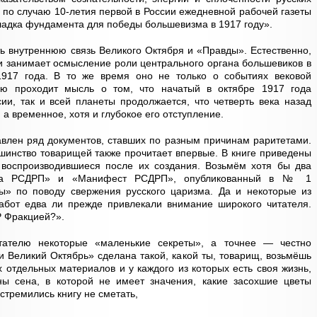
и по случаю 10-летия первой в России ежедневной рабочей газеты
кладка фундамента для победы большевизма в 1917 году».
ть внутреннюю связь Великого Октября и «Правды». Естественно,
ии занимает осмысление роли центрального органа большевиков в
1917 года. В то же время оно не только о событиях вековой
тью проходит мысль о том, что начатый в октябре 1917 года
сии, так и всей планеты продолжается, что четверть века назад
а временное, хотя и глубокое его отступление.
тавлен ряд документов, ставших по разным причинам раритетами.
шинство товарищей также прочитает впервые. В книге приведены
 воспроизводившиеся после их создания. Возьмём хотя бы два
да РСДРП» и «Манифест РСДРП», опубликованный в № 1
ы» по поводу свержения русского царизма. Да и некоторые из
работ едва ли прежде привлекали внимание широкого читателя.
Р Фракцией?».
тателю некоторые «маленькие секреты», а точнее — честно
и Великий Октябрь» сделана такой, какой ты, товарищ, возьмёшь
х отдельных материалов и у каждого из которых есть своя жизнь,
пны сена, в которой не имеет значения, какие засохшие цветы
стремились книгу не сметать,