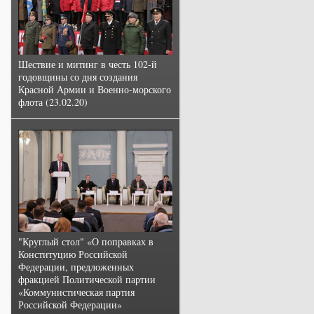
Шествие и митинг в честь 102-й
годовщины со дня создания
Красной Армии и Военно-морского
флота (23.02.20)
"Круглый стол" «О поправках в
Конституцию Российской
Федерации, предложенных
фракцией Политической партии
«Коммунистическая партия
Российской Федерации»