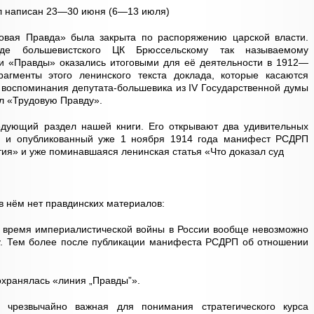
л написан 23—30 июня (6—13 июля)
довая Правда» была закрыта по распоряжению царской власти.
де большевистского ЦК Брюссельскому так называемому
 «Правды» оказались итоговыми для её деятельности в 1912—
агменты этого ленинского текста доклада, которые касаются
 воспоминания депутата-большевика из IV Государственной думы
ал «Трудовую Правду».
дующий раздел нашей книги. Его открывают два удивительных
м и опубликованный уже 1 ноября 1914 года манифест РСДРП
ия» и уже поминавшаяся ленинская статья «Что доказал суд
 в нём нет правдинских материалов:
Во время империалистической войны в России вообще невозможно
ту. Тем более после публикации манифеста РСДРП об отношении
сохранялась «линия „Правды”».
 чрезвычайно важная для понимания стратегического курса