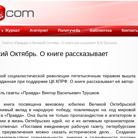
Журнал
Агитпункт
Политучеба
Библиотека
Контакт
Газета «Правда» и Великий Октябрь. О книге рассказывает В.В.Трушков.
ий Октябрь. О книге рассказывает
ской социалистической революции пятитысячным тиражом вышла
зданная при поддержке ЦК КПРФ. О книге рассказывает её автор-
ель газеты «Правда» Виктор Васильевич Трушков.
о книга посвящена вековому юбилею Великой Октябрьской
енимый вклад в народную победу, повлиявшую на ход мировой
та «Правда». Она была не только пропагандистом и агитатором в
и в жизнь Октябрьских идей, но и их активным организатором.
 отмечал: «Поставив ежедневную рабочую газету, петербургские
 преувеличения можно сказать историческое дело… Создание
зательством сознательности, энергии и сплочённости русских