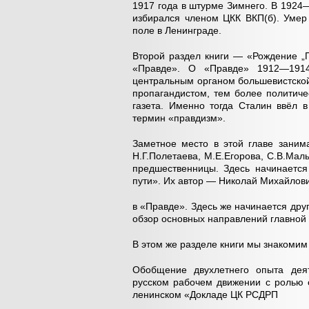
1917 года в штурме Зимнего. В 1924
избирался членом ЦКК ВКП(б). Умер
поле в Ленинграде.
Второй раздел книги — «Рождение „
«Правде». О «Правде» 1912—1914
центральным органом большевистской
пропагандистом, тем более политиче
газета. Именно тогда Сталин ввёл 
термин «правдизм».
Заметное место в этой главе заним
Н.Г.Полетаева, М.Е.Егорова, С.В.Ма
предшественницы. Здесь начинается
пути». Их автор — Николай Михайлови
в «Правде». Здесь же начинается дру
обзор основных направлений главной
В этом же разделе книги мы знакомим
Обобщение двухлетнего опыта деят
русском рабочем движении с ролью 
ленинском «Докладе ЦК РСДРП