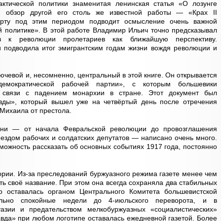
ктической политики знаменитая ленинская статья «О лозунге
 обзор другой его столь же известной работы — «Крах II
ерту под этим периодом подводит осмысление очень важной
й политике». В этой работе Владимир Ильич точно предсказывал
в к революции пролетариев как ближайшую перспективу.
и подводила итог эмигрантским годам жизни вождя революции и
чевой и, несомненно, центральный в этой книге. Он открывается
демократической рабочей партии», с которым большевики
в связи с падением монархии в стране. Этот документ был
вды», который вышел уже на четвёртый день после отречения
 Михаила от престола.
ени — от начала Февральской революции до провозглашения
ъездом рабочих и солдатских депутатов — написано очень много.
можность рассказать об основных событиях 1917 года, постоянно
ории. Из-за преследований буржуазного режима газете менее чем
ть своё название. При этом она всегда сохраняла два стабильных
о оставалась органом Центрального Комитета большевистской
ельно спокойные недели до 4-июльского переворота, и в
зии и предательством мелкобуржуазных «социалистических»
вда» при любом логотипе оставалась ежедневной газетой. Более