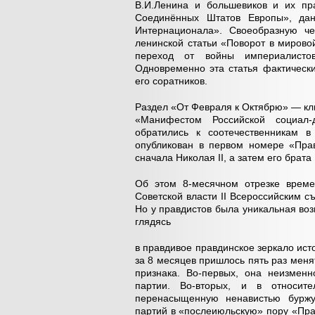
В.И.Ленина и большевиков и их пра
Соединённых Штатов Европы», дан
Интернационала». Своеобразную ч
ленинской статьи «Поворот в мирово
переход от войны империалисто
Одновременно эта статья фактическ
его соратников.
Раздел «От Февраля к Октябрю» — клю
«Манифестом Российской социал-
обратились к соотечественникам 
опубликован в первом номере «Пра
сначала Николая II, а затем его брата
Об этом 8-месячном отрезке врем
Советской власти II Всероссийским с
Но у правдистов была уникальная воз
глядясь
в правдивое правдинское зеркало ист
за 8 месяцев пришлось пять раз меня
признака. Во-первых, она неизменн
партии. Во-вторых, и в относит
перенасыщенную ненавистью буржуа
партий в «послеиюльскую» пору «Пра