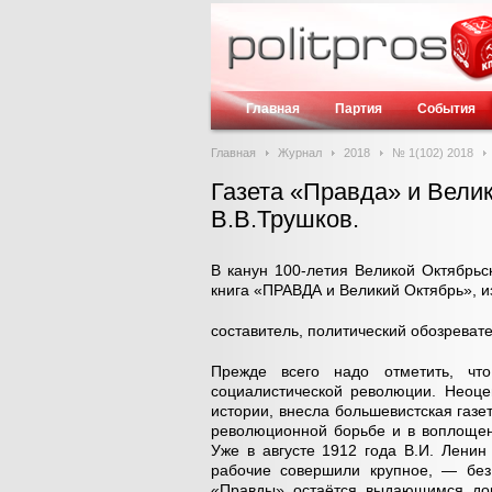
Главная
Партия
События
Главная
Журнал
2018
№ 1(102) 2018
Газета «Правда» и Велик
В.В.Трушков.
В канун 100-летия Великой Октябрь
книга «ПРАВДА и Великий Октябрь», и
составитель, политический обозреват
Прежде всего надо отметить, чт
социалистической революции. Неоц
истории, внесла большевистская газе
революционной борьбе и в воплощени
Уже в августе 1912 года В.И. Ленин
рабочие совершили крупное, — без
«Правды» остаётся выдающимся дока