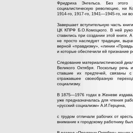
Фридриха Энгельса. Без этого 
социалистическую революцию, ни К
1914-го, 1917-го, 1941—1945-го, ни вс
Завершает вступительную часть книг
ЦК КПРФ Б.О.Комоцкого. В ней руков
ставились при создании этой книги. 
не просто наследует традиции, выра
верной «правдизму», «линии «Правды
и которые обеспечили ей признание 
Следование материалистической диал
Великого Октября. Поскольку речь 
ставшие их предтечей, связаны с
отражавшее своеобразную перехо
социализму.
В 1875—1976 годах в Женеве издавала
уже предназначалась для чтения раб
«русский социализм» А.И.Герцена,
с трудом отличали рабочих от крест
внимание к городскому работнику бы
В раздел «Предтечи Октября» вошло 