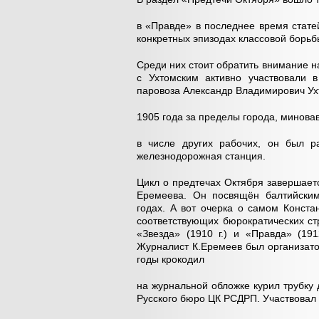
в «Правде» в последнее время стате
конкретных эпизодах классовой борьб
Среди них стоит обратить внимание на
с Ухтомским активно участвовали 
паровоза Александр Владимирович Ух
1905 года за пределы города, минова
в числе других рабочих, он был р
железнодорожная станция.
Цикл о предтечах Октября завершает
Еремеева. Он посвящён балтийским
годах. А вот очерка о самом Конста
соответствующих бюрократических ст
«Звезда» (1910 г.) и «Правда» (19
Журналист К.Еремеев был организат
годы крокодил
на журнальной обложке курил трубку
Русского бюро ЦК РСДРП. Участвовал 