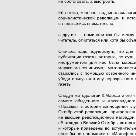
не состоговать, а выстроить.
Её логика, конечно, подчинялась лог
социалистической революции и ист
вглядывались внимательно,
а другие — поминали как бы между 
читатель, отчитаться или хотя бы объ
Сначала надо подчеркнуть, что для
публикации газеты, которые, по сути
инструментом для нас была марксис
марксизма-ленинизма, материалист
старались с помощью освоенного инс
убедительную картину неразрывного 
газеты.
Следуя методологии К.Маркса и его «
самого обыденного и массовидного
«Правды» в истории воплощения глу
Октябрьской революции, прикреплённ
не высшей революционной наградой 
её вклада в Великий Октябрь, котор
и которые приведены во вступитель
если бы не напомнили о «Манифесте