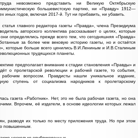
труда невозможно представить ни Великую Октябрьскую
оммунистическую большевистскую партию, ни «Правду» 1912—
ех иных годов, включая 2017-й. Тут ни прибавить, ни убавить.
и статья главного редактора газеты «Правда», члена Президиума
одитель авторского коллектива рассказывает о целях, которые
А они определялись прежде всего тем, что сегодняшняя «Правда»
ботанные за более чем вековую историю газеты, но и остаётся
», которые больше всего ценились В.И.Лениным и И.В.Сталиным
революционных трудящихся планеты.
ектике предполагает внимание к стадии становления «Правды» и
идёт о пролетарской революции и рабочей газете, то события,
 рабочим вопросом. Правдисты нашли уникальное издание,
дную ступень от социализма народников к пролетарскому
сь газета «Работник». Нет, это не была рабочая газета, но она
очими. Впрочем, её издатели, в основе идеологии которых лежал
ьян, разводя их только по месту приложения труда. Но при этом
ло повышенным.
также несколько опубликованных