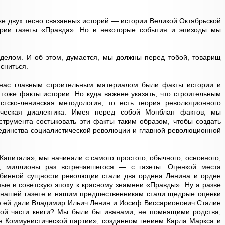
ике двух тесно связанных историй — истории Великой Октябрьской
ории газеты «Правда». Но в некоторые события и эпизоды мы
делом. И об этом, думается, мы должны перед тобой, товарищ
ясниться.
 нас главным строительным материалом были факты истории и
, тоже факты истории. Но куда важнее указать, что строительным
тско-ленинская методология, то есть теория революционного
ическая диалектика. Имея перед собой Монблан фактов, мы
трумента состыковать эти факты таким образом, чтобы создать
единства социалистической революции и главной революционной
Капитала», мы начинали с самого простого, обычного, основного,
, миллионы раз встречавшегося — с газеты. Оценкой места
бинной сущности революции стали два ордена Ленина и орден
ые в советскую эпоху к красному знамени «Правды». Ну а разве
нашей газете и нашим предшественникам стали щедрые оценки
ые ей дали Владимир Ильич Ленин и Иосиф Виссарионович Сталин
ной части книги? Мы были бы иванами, не помнящими родства,
 Коммунистической партии», созданном гением Карла Маркса и