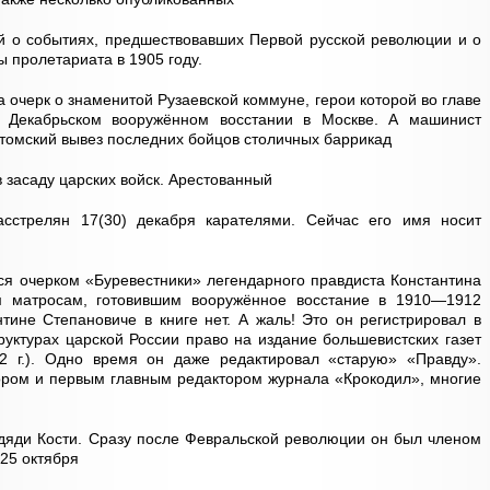
й о событиях, предшествовавших Первой русской революции и о
ы пролетариата в 1905 году.
 очерк о знаменитой Рузаевской коммуне, герои которой во главе
в Декабрьском вооружённом восстании в Москве. А машинист
томский вывез последних бойцов столичных баррикад
в засаду царских войск. Арестованный
асстрелян 17(30) декабря карателями. Сейчас его имя носит
ся очерком «Буревестники» легендарного правдиста Константина
 матросам, готовившим вооружённое восстание в 1910—1912
нтине Степановиче в книге нет. А жаль! Это он регистрировал в
руктурах царской России право на издание большевистских газет
12 г.). Одно время он даже редактировал «старую» «Правду».
ором и первым главным редактором журнала «Крокодил», многие
 дяди Кости. Сразу после Февральской революции он был членом
25 октября