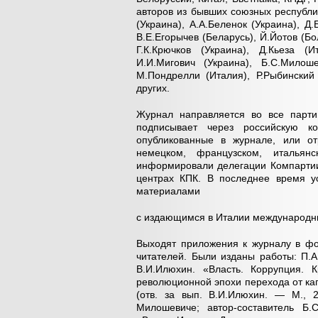
авторов из бывших союзных республик
(Украина), А.А.Беленок (Украина), Д
В.Е.Егорычев (Беларусь), Й.Йотов (Бо
Г.К.Крючков (Украина), Д.Кьеза (И
И.И.Мигович (Украина), Б.С.Милош
М.Пондрелли (Италия), Р.Рыбинский
других.
Журнал направляется во все парти
подписывает через российскую ко
опубликованные в журнале, или от
немецком, французском, итальян
информировали делегации Компартии 
центрах КПК. В последнее время у
материалами
с издающимся в Италии международн
Выходят приложения к журналу в фо
читателей. Были изданы работы: П.А.
В.И.Илюхин. «Власть. Коррупция. 
революционной эпохи перехода от кап
(отв. за вып. В.И.Илюхин. — М., 
Милошевиче; автор-составитель Б.С