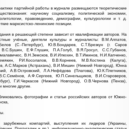
актики партийной работы в журнале размещаются теоретические
ествознания: научному социализму, политической экономии,
олитологии, правоведению, демографии, культурологии и т. д.
ёткие марксистско-ленинские позиции.
здания в решающей степени зависит от квалификации авторов. На
стные учёные, деятели культуры и журналисты: В.М.Алпатов,
Белов (С.-Петербург), Ю.В.Бондарев, С.Т.Брезкун (г. Саров
 В.С.Бушин, Е.Ф.Глушик, П.А.Голуб, В.Я.Гросул, С.С.Губанов,
малавичюс, В.Н.Земсков, В.И.Илюхин, В.Т.Иминов, Н.И.Капченко,
емякин, Р.И.Косолапов, В.В.Корнеев, М.В.Костина (Калуга),
ев, А.С.Марков (Астрахань), В.И.Мишин (Нижний Новгород), Юнна
ий, А.В.Островский, Л.А.Нефёдова (Платова), Ю.К.Плетников,
 В.С.Семёнов, А.Ф.Сергеев, Ю.П.Синельщиков, В.И.Староверов,
рбург), Г.И.Черкасов (Нижний Новгород), О.В.Чернова (Пенза),
и многие другие.
бликовались фотографии и статьи российских авторов от Южно-
нска,
лы.
зарубежных компартий, выступления их лидеров (Украины,
Греции, Португалии и др.), информационно-аналитические статьи