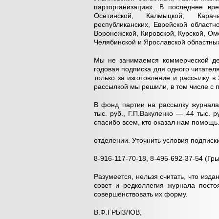
парторганизациях. В последнее вре
Осетинской, Калмыцкой, Карача
республиканских, Еврейской областн
Воронежской, Кировской, Курской, Омс
Челябинской и Ярославской областны
Мы не занимаемся коммерческой де
годовая подписка для одного читателя
только за изготовление и рассылку в
рассылкой мы решили, в том числе с
В фонд партии на рассылку журнала
тыс. руб., Г.П.Вакуленко — 44 тыс.
спасибо всем, кто оказал нам помощ
отделении. Уточнить условия подпис
8-916-117-70-18, 8-495-692-37-54 (Г
Разумеется, нельзя считать, что изда
совет и редколлегия журнала посто
совершенствовать их форму.
В.Ф.ГРЫЗЛОВ,