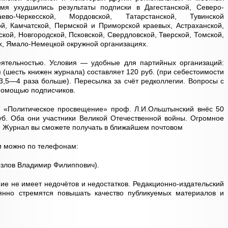
мя ухудшились результаты подписки в Дагестанской, Северо-
ево-Черкесской, Мордовской, Татарстанской, Тувинской
ой, Камчатской, Пермской и Приморской краевых, Астраханской,
кой, Новгородской, Псковской, Свердловской, Тверской, Томской,
х, Ямало-Немецкой окружной организациях.
ятельностью. Условия — удобные для партийных организаций:
 (шесть книжен журнала) составляет 120 руб. (при себестоимости
 3,5—4 раза больше). Пересылка за счёт редколлегии. Вопросы с
 помощью подписчиков.
 «Политическое просвещение» проф. Л.И.Ольштынский внёс 50
 руб. Оба они участники Великой Отечественной войны. Огромное
ь. Журнал вы сможете получать в ближайшем почтовом
ки можно по телефонам:
рызлов Владимир Филиппович).
ние не имеет недочётов и недостатков. Редакционно-издательский
янно стремятся повышать качество публикуемых материалов и