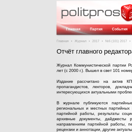
Главная
Партия
События
Главная
Журнал
2017
№6 (101) 2017
Отчёт главного редакто
Журнал Коммунистической партии Р
лет (с 2000 г.). Вышел в свет 101 номе
Издание рассчитано на актив КП
пропагандистов, лекторов, докладч
интересующихся актуальными пробле
В журнале публикуются партийные
региональных и местных партийных 
партийной работы, результаты соци
архивные документы, дайджесты 
направлениям партийной работы, пе
рецензии и аннотации, другие актуал