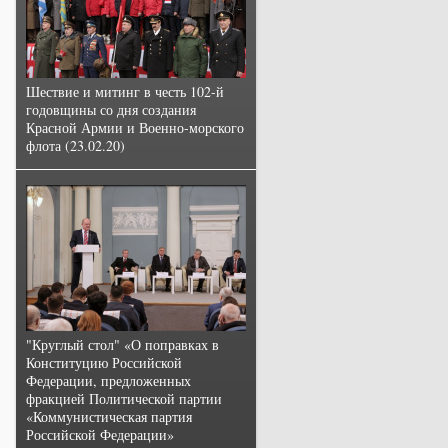
Шествие и митинг в честь 102-й
годовщины со дня создания
Красной Армии и Военно-морского
флота (23.02.20)
"Круглый стол" «О поправках в
Конституцию Российской
Федерации, предложенных
фракцией Политической партии
«Коммунистическая партия
Российской Федерации»