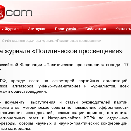
Журнал
Агитпункт
Политучеба
Библиотека
Контакт
Отчёт главного редактора журнала «Политическое просвещение»
ра журнала «Политическое просвещение»
оссийской Федерации «Политическое просвещение» выходит 17
р.
РФ, прежде всего на секретарей партийных организаций,
иков, агитаторов, учёных-гуманитариев и журналистов, всех
мами обществоведения.
 документы, выступления и статьи руководителей партии,
комитетов, методические советы по повышению эффективности
ологических исследований, рекомендации юристов, статистика,
региональных газет и Интернет-сайтов КПРФ по отдельным
реводы, обзоры научных и научно-практических конференций,
ьные материалы.