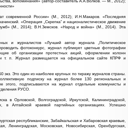
ства, вопоминания» (автор-составитель А.А.Волков. — М., 2012);
нности»
иат современной России» (М., 2012); И.Н.Макаров. «Последняя
аначинский. «Операция „Скрепка” и националистическое движение
ужб» (М., 2014); В.Н.Земсков. «Народ и война» (М., 2014). Эта
ёных и журналистов «Лучший автор журнала „Политическое
проводить фотоконкурс, журнал публикует цветные фотографии
ющие об организации протестных акций, оформлении колонн
 и т. п. Журнал размещается на официальном сайте КПРФ и
0 экз. Это один из наиболее крупных по тиражу журналов страны.
оллективную подписку на журнал более 130 региональных и
ме этого, подписываются на журнал отдельные коммунисты и
отделения РУСО.
ска в Орловской, Волгоградской, Иркутской, Калининградской,
ых, в Алтайской краевой партийных организациях. Успешно
муртская республиканские, Забайкальская и Хабаровская краевые,
кая, Ленинградская, Московская, Новосибирская, Оренбургская,