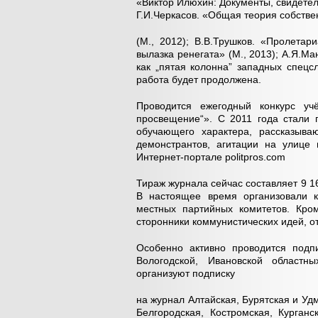
«Виктор Илюхин: Документы, свидетель
Г.И.Черкасов. «Общая теория собстве
(М., 2012); В.В.Трушков. «Пролетар
вылазка ренегата» (М., 2013); А.Я.М
как „пятая колонна” западных спецсл
работа будет продолжена.
Проводится ежегодный конкурс уч
просвещение“». С 2011 года стали 
обучающего характера, рассказыва
демонстрантов, агитации на улице
Интернет-портале politpros.com
Тираж журнала сейчас составляет 9 16
В настоящее время организовали к
местных партийных комитетов. Кро
сторонники коммунистических идей, 
Особенно активно проводится подпи
Вологодской, Ивановской областн
организуют подписку
на журнал Алтайская, Бурятская и Уд
Белгородская, Костромская, Курганс