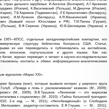
, стран дальнего зарубежья: И.Ангелов (Болгария), А.Г.Арсеенко
.Бурджио (Италия), К.Василевский (Польша), М.Динуччи (Италия),
лгария), Т.Б.Каримов (Таджикистан), Л.Е.Криштапович (Беларусь),
талия), И.М.Лученок (Беларусь), А.Я.Маначинский (Украина),
евич (бывший посол Югославии в РФ), Т.И.Пипиа (Грузия),
 (Польша), В.Ф.Сиренко (Украина), Ю.В.Шиловцева (Украина) и
и СКП—КПСС, отдельные западноевропейские компартии, его
ммерческую структуру библиотека Конгресса США. Статьи,
рывки из них переводились и публиковались на английском,
ском, японском, португальском и других языках. Как нас
Китая, журнал переводят и читают в научно-исследовательских
становлены контакты и обмен информационно-аналитическими
ым журналом «Маркс XXI».
рме брошюр (книг), которые вызвали интерес у широкого круга
Голуб. «Правда и ложь о „расказачивании“ казаков» (М., 2009);
Кризис» (М., 2009); В.В.Трушков. «Ленинизм — это марксизм
итализма к социализму» (М., 2010); «Тайны Катынской трагедии»
2010; 2-е изд. — М., 2011); «Непобеждённый» (о Слободане
.Милошевич, редактор-составитель Е.Ф.Глушик. — М., 2011);