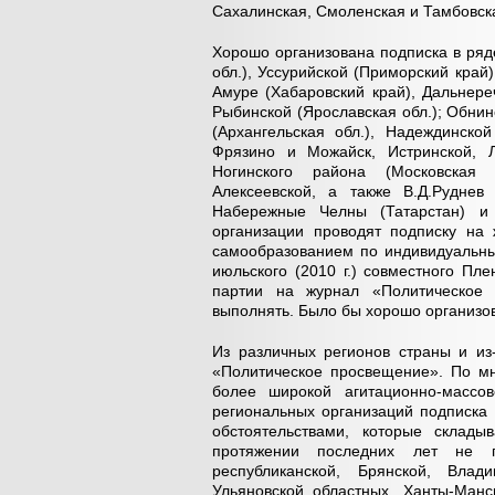
Сахалинская, Смоленская и Тамбовска
Хорошо организована подписка в ряд
обл.), Уссурийской (Приморский край)
Амуре (Хабаровский край), Дальнере
Рыбинской (Ярославская обл.); Обнинс
(Архангельская обл.), Надеждинско
Фрязино и Можайск, Истринской, Л
Ногинского района (Московская о
Алексеевской, а также В.Д.Руднев 
Набережные Челны (Татарстан) и 
организации проводят подписку на
самообразованием по индивидуальны
июльского (2010 г.) совместного П
партии на журнал «Политическое 
выполнять. Было бы хорошо организо
Из различных регионов страны и из
«Политическое просвещение». По мн
более широкой агитационно-масс
региональных организаций подписка 
обстоятельствами, которые склады
протяжении последних лет не п
республиканской, Брянской, Влади
Ульяновской областных, Ханты-Манс