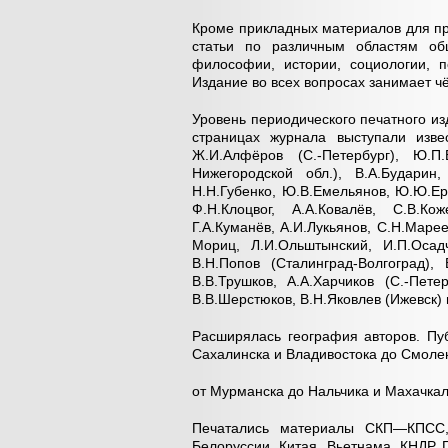
Кроме прикладных материалов для пр
статьи по различным областям общ
философии, истории, социологии, п
Издание во всех вопросах занимает ч
Уровень периодического печатного и
страницах журнала выступали изве
Ж.И.Алфёров (С.-Петербург), Ю.П.
Нижегородской обл.), В.А.Бударин,
Н.Н.Губенко, Ю.В.Емельянов, Ю.Ю.Ер
Ф.Н.Клоцвог, А.А.Ковалёв, С.В.Кож
Г.А.Куманёв, А.И.Лукьянов, С.Н.Маре
Мориц, Л.И.Ольштынский, И.П.Осадч
В.Н.Попов (Сталинград-Волгоград),
В.В.Трушков, А.А.Харчиков (С.-Пете
В.В.Шерстюков, В.Н.Яковлев (Ижевск) 
Расширялась география авторов. Пу
Сахалинска и Владивостока до Смоле
от Мурманска до Нальчика и Махачка
Печатались материалы СКП—КПСС, 
Белоруссии, Китая, Вьетнама, КНДР, 