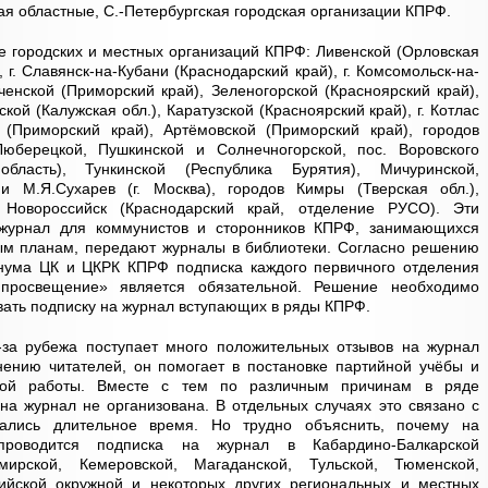
я областные, С.-Петербургская городская организации КПРФ.
е городских и местных организаций КПРФ: Ливенской (Орловская
, г. Славянск-на-Кубани (Краснодарский край), г. Комсомольск-на-
ченской (Приморский край), Зеленогорской (Красноярский край),
кой (Калужская обл.), Каратузской (Красноярский край), г. Котлас
й (Приморский край), Артёмовской (Приморский край), городов
юберецкой, Пушкинской и Солнечногорской, пос. Воровского
бласть), Тункинской (Республика Бурятия), Мичуринской,
и М.Я.Сухарев (г. Москва), городов Кимры (Тверская обл.),
Новороссийск (Краснодарский край, отделение РУСО). Эти
 журнал для коммунистов и сторонников КПРФ, занимающихся
м планам, передают журналы в библиотеки. Согласно решению
ленума ЦК и ЦКРК КПРФ подписка каждого первичного отделения
просвещение» является обязательной. Решение необходимо
вать подписку на журнал вступающих в ряды КПРФ.
-за рубежа поступает много положительных отзывов на журнал
ению читателей, он помогает в постановке партийной учёбы и
овой работы. Вместе с тем по различным причинам в ряде
на журнал не организована. В отдельных случаях это связано с
вались длительное время. Но трудно объяснить, почему на
роводится подписка на журнал в Кабардино-Балкарской
мирской, Кемеровской, Магаданской, Тульской, Тюменской,
ийской окружной и некоторых других региональных и местных