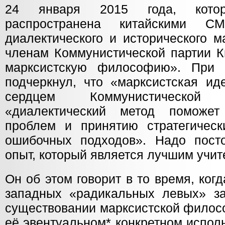
24 января 2015 года, кото
распространена китайскими С
диалектического и исторического 
членам Коммунистической партии К
марксистскую философию». При
подчеркнул, что «марксистская ид
сердцем Коммунистической
«диалектический метод поможе
проблем и принятию стратегическ
ошибочных подходов». Надо пост
опыт, который является лучшим учит
Он об этом говорит в то время, ко
западных «радикальных левых» з
существовании марксистской филосо
её эвентуальном* конкретном испол