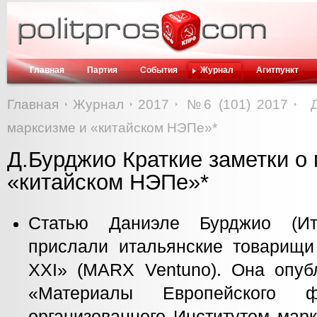
Главная
Партия
События
Журнал
Агитпункт
Главная
Журнал
2017
№6 (101) 2017
марксизме и «китайском НЭПе»*
Д.Бурджио Краткие заметки о
«китайском НЭПе»*
Статью Даниэле Бурджио (И
прислали итальянские товарищи
XXI» (MARX Ventuno). Она опуб
«Материалы Европейского ф
организованного Институтом мар