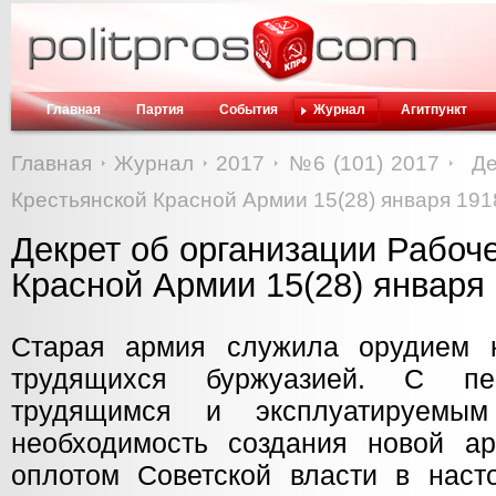
Главная
Партия
События
Журнал
Агитпункт
Главная
Журнал
2017
№6 (101) 2017
Де
Крестьянской Красной Армии 15(28) января 1918
Декрет об организации Рабоч
Красной Армии 15(28) января 
Старая армия служила орудием к
трудящихся буржуазией. С пе
трудящимся и эксплуатируемым
необходимость создания новой ар
оплотом Советской власти в нас