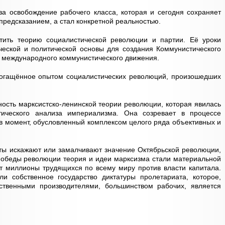
а освобождение рабочего класса, которая и сегодня сохраняет
редсказанием, а стал конкретной реальностью.
тить теорию социалистической революции и партии. Её уроки
ческой и политической основы для создания Коммунистического
я международного коммунистического движения.
богащённое опытом социалистических революций, произошедших
ность марксистско-ленинской теории революции, которая явилась
атического анализа империализма. Она созревает в процессе
 в момент, обусловленный комплексом целого ряда объективных и
ты искажают или замалчивают значение Октябрьской революции,
 победы революции теория и идеи марксизма стали материальной
т миллионы трудящихся по всему миру против власти капитала.
и собственное государство диктатуры пролетариата, которое,
ственными производителями, большинством рабочих, является