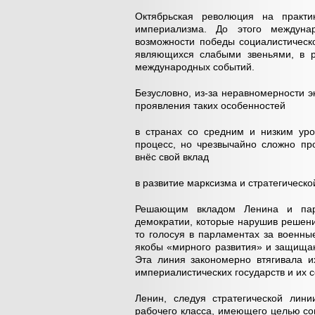
Октябрьская революция на практ
империализма. До этого междуна
возможности победы социалистическ
являющихся слабыми звеньями, в р
международных событий.
Безусловно, из-за неравномерности э
проявления таких особенностей
в странах со средним и низким уро
процесс, но чрезвычайно сложно пр
внёс свой вклад
в развитие марксизма и стратегическ
Решающим вкладом Ленина и парт
демократии, которые нарушив решени
то голосуя в парламентах за военны
якобы «мирного развития» и защища
Эта линия закономерно втягивала и
империалистических государств и их 
Ленин, следуя стратегической лини
рабочего класса, имеющего целью со