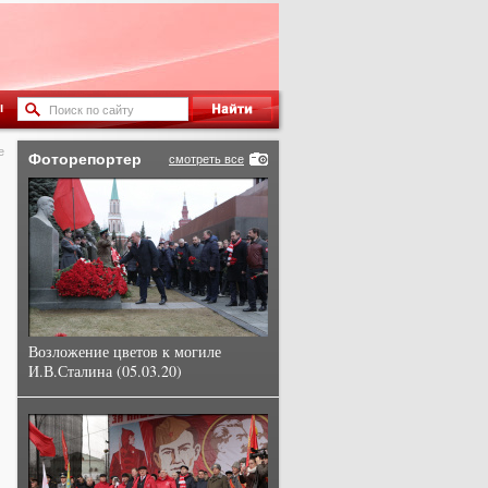
ы
е
Фоторепортер
смотреть все
Возложение цветов к могиле
И.В.Сталина (05.03.20)