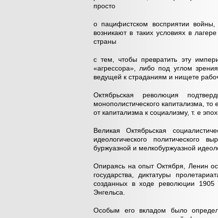
просто
о пацифистском восприятии войны,
возникают в таких условиях в лагер
страны
с тем, чтобы превратить эту импер
«агрессора», либо под углом зрени
ведущей к страданиям и нищете рабоч
Октябрьская революция подтве
монополистического капитализма, то 
от капитализма к социализму, т. е
эпох
Великая Октябрьская социалистич
идеологического политического вы
буржуазной и мелкобуржуазной идеол
Опираясь на опыт Октября, Ленин ос
государства, диктатуры пролетари
созданных в ходе революции 1905 
Энгельса.
Особым его вкладом было определе