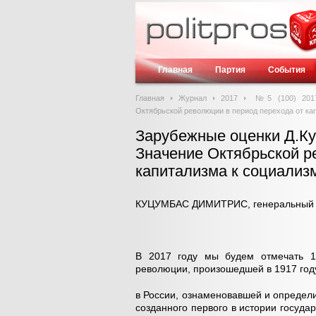
Главная
Партия
События
Главная
Журнал
2017
№5 (100) 201
Октябрьской революции в период перехода от ка
Зарубежные оценки Д.Ку
Значение Октябрьской р
капитализма к социализ
КУЦУМБАС ДИМИТРИС, генеральный се
В 2017 году мы будем отмечать 10
революции, произошедшей в 1917 год
в России, ознаменовавшей и определ
созданного первого в истории госуда