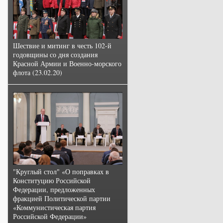
Шествие и митинг в честь 102-й
годовщины со дня создания
Красной Армии и Военно-морского
флота (23.02.20)
"Круглый стол" «О поправках в
Конституцию Российской
Федерации, предложенных
фракцией Политической партии
«Коммунистическая партия
Российской Федерации»