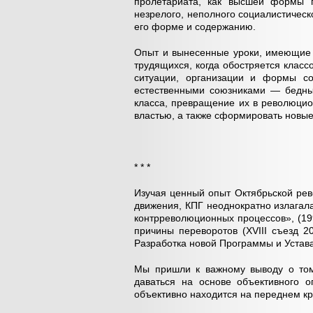
пролетариата, как высшей формы г
незрелого, неполного социалистичес
его форме и содержанию.
Опыт и вынесенные уроки, имеющие 
трудящихся, когда обостряется клас
ситуации, организации и формы с
естественными союзниками — бедны
класса, превращение их в революци
властью, а также сформировать новые
* * *
Изучая ценный опыт Октябрьской рев
движения, КПГ неоднократно излагал
контрреволюционных процессов», (199
причины переворотов (
XVIII
c
ъезд 20
Разработка новой Программы и Устав
Мы пришли к важному выводу о том
даваться на основе объективного о
объективно находится на переднем к