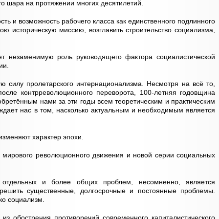
ого шара на протяжении многих десятилетий.
ть и возможность рабочего класса как единственного подлинного
ою историческую миссию, возглавить строительство социализма,
ет незаменимую роль руководящего фактора социалистической
ии.
ю силу пролетарского интернационализма. Несмотря на всё то,
осле контрреволюционного переворота, 100-летняя годовщина
обретённым нами за эти годы всем теоретическим и практическим
дает нас в том, насколько актуальным и необходимым является
зменяют характер эпохи.
а мирового революционного движения и новой серии социальных
 отдельных и более общих проблем, несомненно, является
решить существенные, долгосрочные и постоянные проблемы.
ко социализм.
 из обострения противоречий современного капиталистического