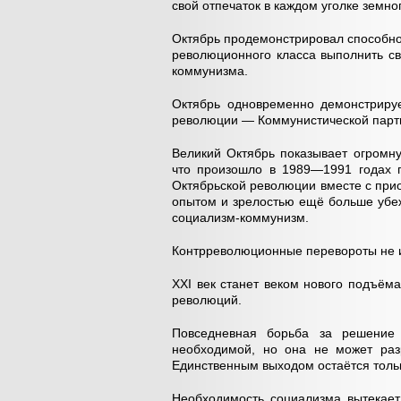
свой отпечаток в каждом уголке земн
Октябрь продемонстрировал способнос
революционного класса выполнить св
коммунизма.
Октябрь одновременно демонстриру
революции — Коммунистической парт
Великий Октябрь показывает огромну
что произошло в 1989—1991 годах п
Октябрьской революции вместе с при
опытом и зрелостью ещё больше убеж
социализм-коммунизм.
Контрреволюционные перевороты не и
XXI
век станет веком нового подъём
революций.
Повседневная борьба за решение
необходимой, но она не может раз
Единственным выходом остаётся толь
Необходимость социализма вытекает