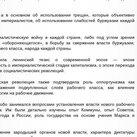
 а в основном об использовании трещин, которые объективно
е империалистов, об использовании слабостей буржуазии каждой
иалистическую войну в каждой стране, либо под углом зрения
я «обороняющегося», в борьбу за свержение власти буржуазии,
его класса, народа каждой страны.
рдила ленинский тезис о современной эпохе — эпохе
есть о империалистической стадии капитализма, о эпохе перехода
е социалистических революций.
еская революция также подтвердила роль оппортунизма как
ражения подкупленных слоёв рабочего класса, как влияние
огии на рабочее движение.
обо занимался вопросами установления власти нового рабочего
ата. Им были детально изучены опыт Коммуны, опыт Советов,
года в России, роль государства на основе учения Маркса и
ние зародышей органов новой власти, характера диктатуры