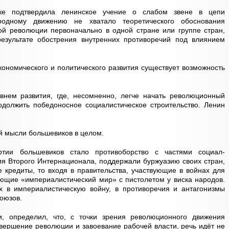
ике подтвердила ленинское учение о слабом звене в цепи
родному движению не хватало теоретического обоснования
ой революции первоначально в одной стране или группе стран,
езультате обострения внутренних противоречий под влиянием
кономического и политического развития существует возможность
внем развития, где, несомненно, легче начать революционный
одолжить победоносное социалистическое строительство. Ленин
ой мысли большевиков в целом.
ии большевиков стало противоборство с частями социал-
я Второго Интернационала, поддержали буржуазию своих стран,
е кредиты, то входя в правительства, участвующие в войнах для
ющие «империалистический мир» с пистолетом у виска народов.
х в империалистическую войну, в противоречия и антагонизмы
союзов.
и, определил, что, с точки зрения революционного движения
вершение революции и завоевание рабочей власти, речь идёт не