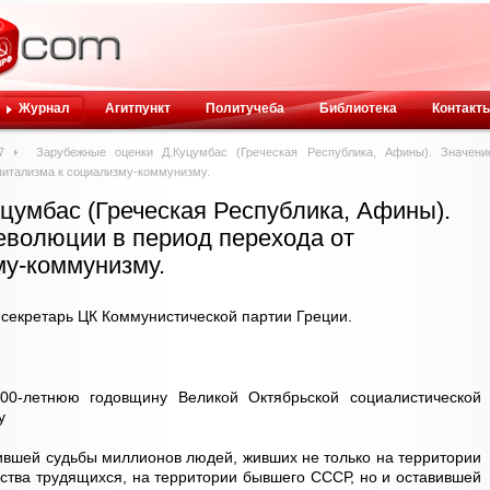
Журнал
Агитпункт
Политучеба
Библиотека
Контакт
7
Зарубежные оценки Д.Куцумбас (Греческая Республика, Афины). Значени
питализма к социализму-коммунизму.
цумбас (Греческая Республика, Афины).
еволюции в период перехода от
му-коммунизму.
кретарь ЦК Коммунистической партии Греции.
0-летнюю годовщину Великой Октябрьской социалистической
у
ившей судьбы миллионов людей, живших не только на территории
рства трудящихся, на территории бывшего СССР, но и оставившей