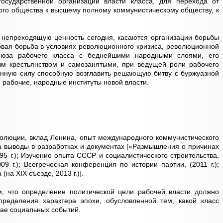
осударственной организации власти класса, для перехода от
кого общества к высшему полному коммунистическому обществу, к
непреходящую ценность сегодня, касаются организации борьбы
совая борьба в условиях революционного кризиса, революционной
оюза рабочего класса с беднейшими народными слоями, его
м крестьянством и самозанятыми, при ведущей роли рабочего
онную силу способную возглавить решающую битву с буржуазной
 рабочие, народные институты новой власти.
олюции, вклад Ленина, опыт международного коммунистического
а выводы в разработках и документах [«Размышления о причинах
5 г.); Изучение опыта СССР и социалистического строительства,
09 г.); Всегреческая конференция по истории партии, (2011 г.);
а (на
XIX
съезде, 2013 г.)].
, что определение политической цели рабочей власти должно
пределения характера эпохи, обусловленной тем, какой класс
рае социальных событий.