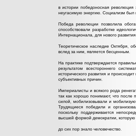
в истории победоносная революция з
неугасимую энергию. Социализм был п
Победа революции позволила обога
способствовали разработке идеологи
Интернационала, для нового развити
Теоретическое наследие Октября, о
вслед за ним, является бесценным.
На практике подтверждается правиль
результатом всестороннего систем
исторического развития и происходит
субъективных причин.
Империалисты и всякого рода ренега
так как хорошо понимают, что после
силой, мобилизовывали и мобилизую
Трудящиеся победили и организовал
поскольку поддерживается непосред
высшей формой демократии, которую
до сих пор знало человечество.