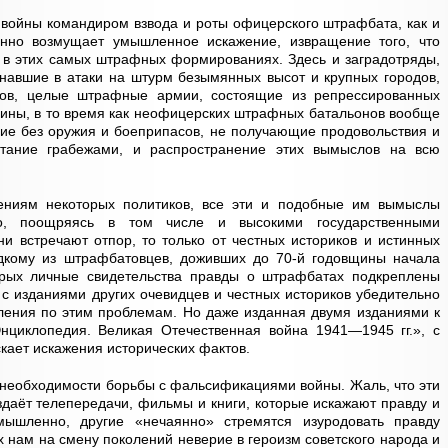
войны командиром взвода и роты офицерского штрафбата, как и
енно возмущает умышленное искажение, извращение того, что
 в этих самых штрафных формированиях. Здесь и заградотряды,
гнавшие в атаки на штурм безымянных высот и крупных городов,
ов, целые штрафные армии, состоящие из репрессированных
щины, в то время как неофицерских штрафных батальонов вообще
ие без оружия и боеприпасов, не получающие продовольствия и
тание грабежами, и распространение этих вымыслов на всю
ниям некоторых политиков, все эти и подобные им вымыслы
нно, поощряясь в том числе и высокими государственными
ни встречают отпор, то только от честных историков и истинных
дкому из штрафбатовцев, доживших до 70-й годовщины начала
торых личные свидетельства правды о штрафбатах подкреплены
с изданиями других очевидцев и честных историков убедительно
ения по этим проблемам. Но даже изданная двумя изданиями к
циклопедия. Великая Отечественная война 1941—1945 гг.», с
кает искажения исторических фактов.
 необходимости борьбы с фальсификациями войны. Жаль, что эти
здаёт телепередачи, фильмы и книги, которые искажают правду и
ышленно, другие «нечаянно» стремятся изуродовать правду
 нам на смену поколений неверие в героизм советского народа и