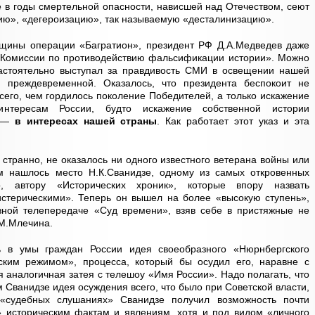
е в годы смертельной опасности, нависшей над Отечеством, сеют
ию», «дегероизацию», так называемую «десталинизацию».
овщины операции «Багратион», президент РФ Д.А.Медведев даже
 «Комиссии по противодействию фальсификации истории». Можно
 настоятельно выступал за правдивость СМИ в освещении нашей
 преждевременной. Оказалось, что президента беспокоит не
сего, чем гордилось поколение Победителей, а только искажение
тересам России, будто искажение собственной истории
 —
в интересах нашей страны
. Как работает этот указ и эта
 странно, не оказалось ни одного известного ветерана войны или
ам нашлось место Н.К.Сванидзе, одному из самых откровенных
о, автору «Исторических хроник», которые впору назвать
истерическими». Теперь он вышел на более «высокую ступень»,
зной телепередаче «Суд времени», взяв себе в пристяжные не
М.Млечина.
 в умы граждан России идея своеобразного «Нюрнбергского
ским режимом», процесса, который бы осудил его, наравне с
аналогичная затея с телешоу «Имя России». Надо полагать, что
 Сванидзе идея осуждения всего, что было при Советской власти,
«судебных слушаниях» Сванидзе получил возможность почти
» историческим фактам и явлениям, хотя и под видом «личного