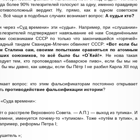
гда более 90% телезрителей голосуют за одну, именно правдивую
отивоположный вердикт. Ну, прямо, как в одном советском
. Всё чаще в подобных случаях возникает вопрос:
А судьи кто?
и через «Суд времени» эти «судьи». Например, при «слушании»
телезрителей подтверждают навязывание её нам Соединёнными
ми союзниками СССР по только что закончившейся «горячей»
ападный тандем Сванидзе-Млечин обвиняет СССР:
«Вот если бы
м Сталина сам, своими попытками сравняться по атомным
вших союзников, то всё было бы «О`Кей!»
. Не нова такая
едует тем, кто проповедовал «баварское пиво», если бы мы не
бы мы давно, как шведы, если бы Пётр I не разбил Карла XII под
кает вопрос: кто этим фальсификаторам постоянно открывает
сть
противодействие фальсификации истории
?
» «Суда времени»:
т о расстреле Верховного Совета. — А.П.) — выход из тупика». И
ремени, именуется почему-то «тупиком». Тоже «путём в тупик», а
апример, реформы Петра I;
ушитель »;