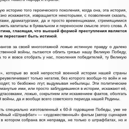
ю историю того героического поколения, когда она, эта история,
зно искажается, извращается некоторыми, с позволения сказать,
стами, драматургами, да и просто временщиками, стремящимися
жить капиталы в буквальном и переносном смысле этого слова. А
стина, гласящая, что высшей формой преступления является
не перестанет быть истиной
.
рангов за своей многоэтажной ложью истинную правду о далеко
ственной войны, пытаются облить грязью нашу Великую Победу,
а то и вовсе отобрать у нас, поколения победителей, ту Великую
», которые во всей непростой военной истории нашей страны
реувеличивают только негатив, без которого вообще-то войн и не
ходят, то безбожно лгут, выдумывая небылицы. Эти политические
бманутые ими, или просто заблудившиеся в истории, искажают её,
дтасовками, ложью, сокрытием или искажением фактов, оболгать
 войны, да и вообще всего советского периода нашей Родины.
ть специально изготовленный к 60-й годовщине Победы, уже не
ерийный «Штрафбат» — «художественный» фильм (автор сценария
 в котором собрана вся неправда, не только о штрафбатах, но и