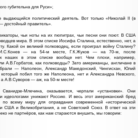
го губительна для Руси»;
е выдающийся политический деятель. Вот только «Николай II (в
 — достойный правитель».
аторы, чьи ноты на их пюпитрах, чьи песни они поют. В США
водцев мира. В этом списке Иосифа Сталина, естественно, нет, а
ту. Какой он великий полководец, если проиграл войну Сталину?
 И.С.Конев — на 54-м месте, Г.К.Жуков — на 70-м, после
их наших в этом списке вообще нет. Чем плохи, например,
или А.В.Горбатов, как полководцы? Зато американцы, англичане в
обрали — Наполеон, Александр Македонский, Чингисхан, Юлий
 который побил того же Наполеона, нет и Александра Невского,
а А.В.Суворов — аж, на 50-м месте!
Сванидзе-Млечина, оказывается, черпали «установки». Они
ми идеологами унижают Россию. И весь этот американский бред
ся по всему миру для оправдания современной «исторической
и США и Великобритания, а не Советский Союз. В ответ на эти
еко не партнёров, как нам стараются внушить, мы говорим: