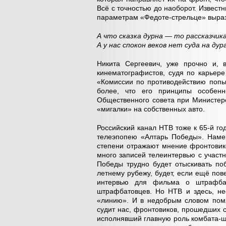
Всё с точностью до наоборот. Извест
параметрам «Федоте-стрельце» выра
А что сказка дурна — то рассказчика
А у нас спокон веков нет суда на дур
Никита Сергеевич, уже прочно и, 
кинематографистов, судя по карьере
«Комиссии по противодействию попы
более, что его принципы особенн
Общественного совета при Министерс
«мигалки» на собственных авто.
Российский канал НТВ тоже к 65-й г
телеэпопею «Алтарь Победы». Наме
степени отражают мнение фронтовик
много записей телеинтервью с участ
Победы трудно будет отыскивать по
летнему рубежу, будет, если ещё пове
интервью для фильма о штрафбат
штрафбатовцев. Но НТВ и здесь, не
«линию». И в недобрым словом пом
судит нас, фронтовиков, прошедших 
исполнявший главную роль комбата-