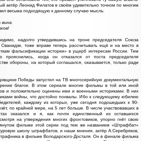
ный актёр Леонид Филатов в своём удивительно точном по многим
зил весьма подходящую к данному случаю мысль:
 вина.
аков!
видимо, надолго утвердившись на троне председателя Союза
 Сванидзе, тоже вправе теперь рассчитывать ещё и на место в
ткам фальсификации истории» в ущерб интересам России. Тем
о прояснились, когда он отказался от поста председателя
тве обороны, на который соглашался, оказывается, только ради
одовщине Победы запустил на ТВ многосерийную документальную
рение благое. В этом сериале многие фильмы в той или иной
ов и положительно оценены ими и военными историками. В них
никами войны, что достойно похвалы. Ибо к следующему юбилею
бедителей, каждому из которых, уже сегодня подошедших к 90-
зёт, по крайней мере, на 5 лет больше. В числе участвовавших в
ах оказался и я, как почти единственный из оставшихся
смотря на утверждения многих фронтовиков, упорно гнёт свою
янутом фильме этой серии под тем же названием «Штрафбат»
суровую школу штрафбатов, и наши мнения, актёр А.Серебряков,
штрафника в фильме Володарского-Досталя. Он в финале фильма