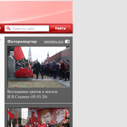
ы
и
Фоторепортер
смотреть все
Возложение цветов к могиле
И.В.Сталина (05.03.20)