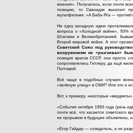
мнения». Получалось, если почти все
позицию, то Сванидзе выносил пр
мультфильме: «А Баба-Яга — против!»
Не одну западную идею проталкивал
вопроса о «Холодной войне», 93% 
Штатами и Великобританией, бывши
Второй мировой войне. А этот проз
Советский Союз под руководство
вооружениям не «разгневал» бы
позиция врагов СССР, она просто сл
сопротивлялись Гитлеру, да ещё жили 
Полтавой.
Всё чаще в подобных случаях возни
«зелёную улицу» в СМИ? Или это и е
Вот, к примеру, некоторые «вердикты
«События октября 1993 года (речь идё
почти всё, что касается советского в
не прорывом в будущее объявлены, н
«Егор Гайдар — созидатель, а не разр