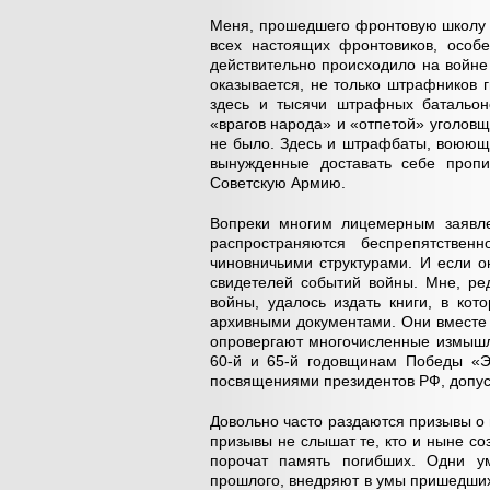
Меня, прошедшего фронтовую школу 
всех настоящих фронтовиков, особ
действительно происходило на войне
оказывается, не только штрафников 
здесь и тысячи штрафных батальон
«врагов народа» и «отпетой» уголов
не было. Здесь и штрафбаты, воюющ
вынужденные доставать себе пропи
Советскую Армию.
Вопреки многим лицемерным заявле
распространяются беспрепятстве
чиновничьими структурами. И если о
свидетелей событий войны. Мне, ре
войны, удалось издать книги, в ко
архивными документами. Они вместе 
опровергают многочисленные измышл
60-й и 65-й годовщинам Победы «Эн
посвящениями президентов РФ, допус
Довольно часто раздаются призывы о
призывы не слышат те, кто и ныне со
порочат память погибших. Одни ум
прошлого, внедряют в умы пришедших