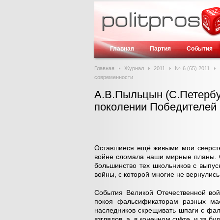
Главная
Партия
События
Главная
Журнал
2011
№ 6 (65) 2011
современности
А.В.Пыльцын (С.Петербур
поколении Победителей 
Оставшиеся ещё живыми мои сверстни
войне сломала наши мирные планы. 
большинство тех школьников с выпус
войны, с которой многие не вернулись
События Великой Отечественной вой
покоя фальсификаторам разных мас
наследников скрещивать шпаги с фал
взглядов, а, в конечном счёте, и за б