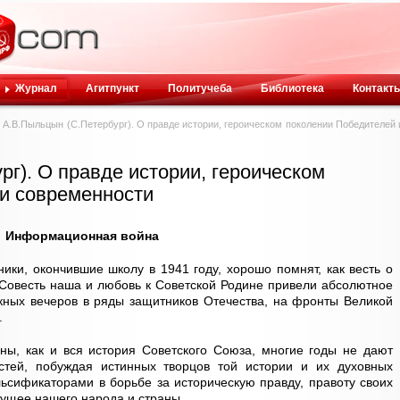
Журнал
Агитпункт
Политучеба
Библиотека
Контакт
А.В.Пыльцын (С.Петербург). О правде истории, героическом поколении Победителей 
г). О правде истории, героическом
и современности
Информационная война
ки, окончившие школу в 1941 году, хорошо помнят, как весть о
Совесть наша и любовь к Советской Родине привели абсолютное
кных вечеров в ряды защитников Отечества, на фронты Великой
.
ны, как и вся история Советского Союза, многие годы не дают
тей, побуждая истинных творцов той истории и их духовных
ьсификаторами в борьбе за историческую правду, правоту своих
удущее нашего народа и страны.