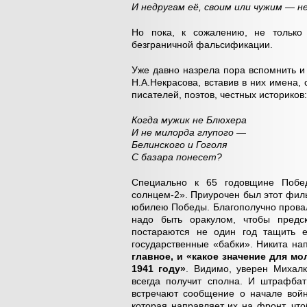
И недругам её, своим или чужим — н
Но пока, к сожалению, не только 
безграничной фальсификации.
Уже давно назрела пора вспомнить и 
Н.А.Некрасова, вставив в них имена,
писателей, поэтов, честных историков:
Когда мужик не Блюхера
И не милорда глупого —
Белинского и Гоголя
С базара понесет?
Специально к 65 годовщине Поб
солнцем-2». Приурочен был этот филь
юбилею Победы. Благополучно провали
надо быть оракулом, чтобы предск
постараются не один год тащить е
государственные «бабки». Никита нап
главное, и «какое значение для м
1941 году»
. Видимо, уверен Михалк
всегда получит сполна. И штрафбат
встречают сообщение о начале войн
которая направляет их на фронт, что