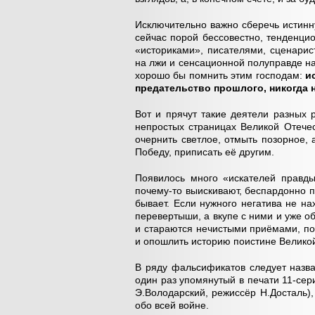
Исключительно важно сберечь истинну
сейчас порой бессовестно, тенденцио
«историками», писателями, сценари
на лжи и сенсационной полуправде на
хорошо бы помнить этим господам:
и
предательство прошлого, никогда 
Вот и прячут такие деятели разных 
непростых страницах Великой Отече
очернить светлое, отмыть позорное, 
Победу, приписать её другим.
Появилось много «искателей правды
почему-то выискивают, беспардонно п
бывает. Если нужного негатива не на
перевертыши, а вкупе с ними и уже о
и стараются нечистыми приёмами, по
и опошлить историю поистине Великой
В ряду фальсификатов следует назва
один раз упомянутый в печати 11-с
Э.Володарский, режиссёр Н.Досталь),
обо всей войне.