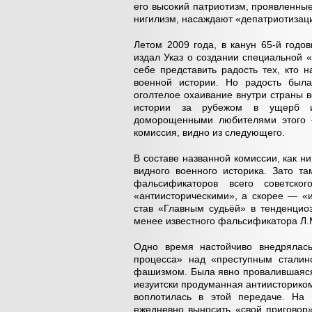
его высокий патриотизм, проявленны
нигилизм, насаждают «депатриотизац
Летом 2009 года, в канун 65-й год
издал Указ о создании специальной
себе представить радость тех, кто
военной истории. Но радость была
оголтелое охаивание внутри страны в
истории за рубежом в ущерб ин
доморощенными любителями этого
комиссия, видно из следующего.
В составе названной комиссии, как ни
видного военного историка. Зато т
фальсификаторов всего советског
«антиисторическими», а скорее — «
став «Главным судьёй» в тенденцио
менее известного фальсификатора Л.
Одно время настойчиво внедрялась
процесса» над «преступным сталин
фашизмом. Была явно провалившаяся 
иезуитски продуманная антиисториком
воплотилась в этой передаче. На 
ежедневно выносить «свой приговор