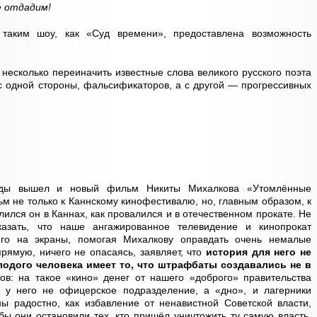
е отдадим!
таким шоу, как «Суд времени», предоставлена возможность
несколько переиначить известные слова великого русского поэта
 с одной стороны, фальсификаторов, а с другой — прогрессивных
еды вышел и новый фильм Никиты Михалкова «Утомлённые
м не только к Каннскому кинофестивалю, но, главным образом, к
лся он в Каннах, как провалился и в отечественном прокате. Не
азать, что наше ангажированное телевидение и кинопрокат
го на экраны, помогая Михалкову оправдать очень немалые
рямую, ничего не опасаясь, заявляет, что
история для него не
олодого человека имеет то, что штрафбаты создавались не в
ов: на такое «кино» денег от нашего «доброго» правительства
 у него не офицерское подразделение, а «дно», и лагерники
ы радостно, как избавление от ненавистной Советской власти,
бы они остановили тех, кто пришёл уничтожить ту самую власть.