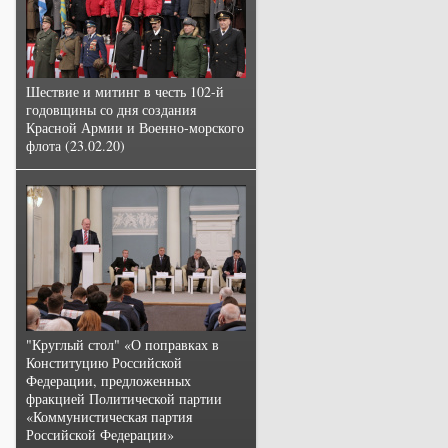
Шествие и митинг в честь 102-й
годовщины со дня создания
Красной Армии и Военно-морского
флота (23.02.20)
"Круглый стол" «О поправках в
Конституцию Российской
Федерации, предложенных
фракцией Политической партии
«Коммунистическая партия
Российской Федерации»