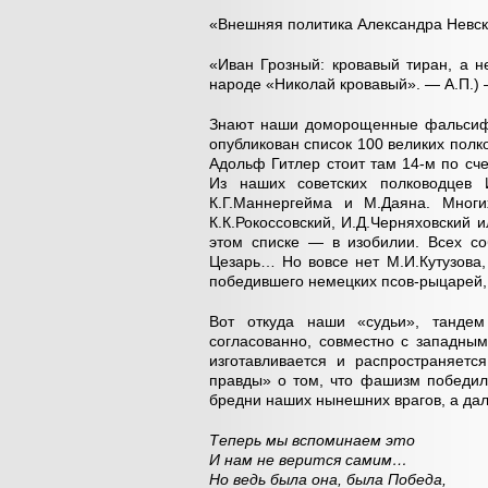
«Внешняя политика Александра Невско
«Иван Грозный: кровавый тиран, а н
народе «Николай кровавый». — А.П.)
Знают наши доморощенные фальсифик
опубликован список 100 великих полко
Адольф Гитлер стоит там 14-м по сче
Из наших советских полководцев
К.Г.Маннергейма и М.Даяна. Мног
К.К.Рокоссовский, И.Д.Черняховский 
этом списке — в изобилии. Всех с
Цезарь… Но вовсе нет М.И.Кутузова,
победившего немецких псов-рыцарей, 
Вот откуда наши «судьи», тандем 
согласованно, совместно с западны
изготавливается и распространяет
правды» о том, что фашизм победил
бредни наших нынешних врагов, а дал
Теперь мы вспоминаем это
И нам не верится самим…
Но ведь была она, была Победа,