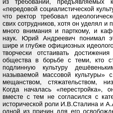
из требований, предъявляемых 
«передовой социалистической культ
что ректор требовал идеологическ
свих сотрудников, хотя он уделял и 
много внимания и парткому, и ка
наук. Юрий Андреевич понимал э
шире и глубже официозных идеолого
творчески отстаивать достижения 
общества в борьбе с теми, кто с
подлинную культуру дешёвеньки
называемой массовой культуры» с
мещанством, стяжательством, ни
Когда началась «перестройка», 
вместе с тем не согласился с кат
исторической роли И.В.Сталина и А
одной из причин для его освобожд