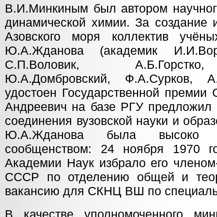
В.И.Минкиным был автором научног
динамической химии. За создание 
Азовского моря коллектив учёны
Ю.А.Жданова (академик И.И.Вор
С.П.Воловик, А.Б.Горстк
Ю.А.Домбровский, Ф.А.Сурков, А
удостоен Государственной премии 
Андреевич на базе РГУ предложил 
соединения вузовской науки и обра
Ю.А.Жданова была высоко 
сообщенством: 24 ноября 1970 г
Академии Наук избрало его членом
СССР по отделению общей и теор
вакансию для СКНЦ ВШ по специаль
В качестве уполномоченного мин