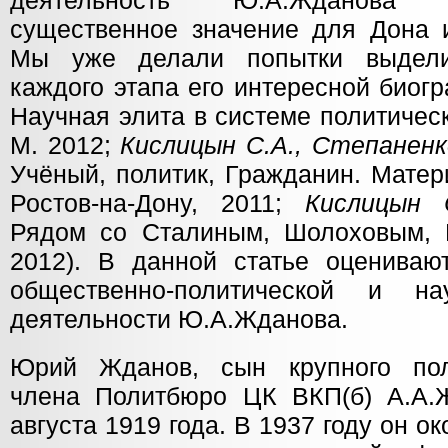
деятельность Ю.А.Жданова
существенное значение для Дона и
Мы уже делали попытки выдели
каждого этапа его интересной биогр
Научная элита в системе политическ
М. 2012;
Кислицын С.А., Степаненк
Учёный, политик, Гражданин. Мате
Ростов-на-Дону, 2011;
Кислицын 
Рядом со Сталиным, Шолоховым,
2012). В данной статье оцениваю
общественно-политической и нау
деятельности Ю.А.Жданова.
Юрий Жданов, сын крупного поли
члена Политбюро ЦК ВКП(б) А.А.
августа 1919 года. В 1937 году он 