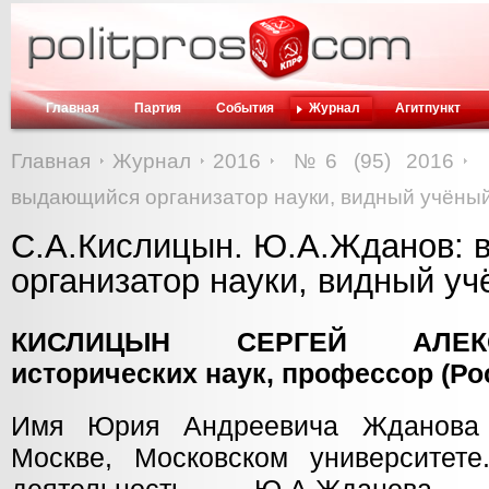
Главная
Партия
События
Журнал
Агитпункт
Главная
Журнал
2016
№6 (95) 2016
выдающийся организатор науки, видный учёны
С.А.Кислицын. Ю.А.Жданов:
организатор науки, видный у
КИСЛИЦЫН СЕРГЕЙ АЛЕКС
исторических наук, профессор (Ро
Имя Юрия Андреевича Жданова 
Москве, Московском университете