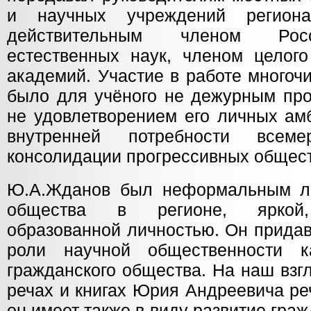
и научных учреждений регион
действительным членом Рос
естественных наук, членом целог
академий. Участие в работе многоч
было для учёного не дежурным про
не удовлетворением его личных ам
внутренней потребности всеме
консолидации прогрессивных общес
Ю.А.Жданов был неформальным ли
общества в регионе, яркой, 
образованной личностью. Он прида
роли научной общественности к
гражданского общества. На наш взгл
речах и книгах Юрия Андреевича реч
он имеет также в виду развитие гра