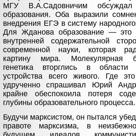
МГУ В.А.Садовничим обсуждал
образования. Оба выразили сомне
внедрения ЕГЭ в систему народного
Для Жданова образование — это 
внутренней содержательной стор
современной науки, которая ра
картину мира. Молекулярная б
генетика вторглись в области 
устройства всего живого. Где э
удрученно спрашивал Юрий Андр
крайне обеспокоила потеря соде
глубины образовательного процесса.
Будучи марксистом, он пытался убе
правоте марксизма, в неизбежн
будущем идеалов коммунистич