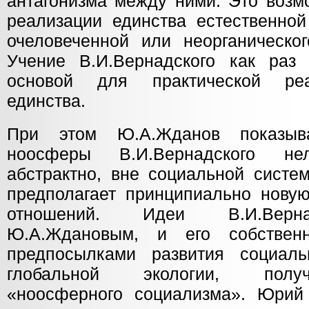
антагонизма между ними. Это возм
реализации единства естественно
очеловеченной или неорганическог
Учение В.И.Вернадского как раз
основой для практической реа
единства.
При этом Ю.А.Жданов показыв
ноосферы В.И.Вернадского нел
абстрактно, вне социальной систе
предполагает принципиально нову
отношений. Идеи В.И.Верна
Ю.А.Ждановым, и его собствен
предпосылками развития социаль
глобальной экологии, полу
«ноосферного социализма». Юрий