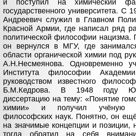
и поступил на химический фак
государственного университета. С 
Андреевич служил в Главном Поли
Красной Армии, где написал ряд р
политической философии нацизма. 
он вернулся в МГУ, где занималс
области органической химии под ру
А.Н.Несмеянова. Одновременно у
Института философии Академ
руководством известного филосо
Б.М.Кедрова. В 1948 году Ю.
диссертацию на тему: «Понятие гом
химии» и получил учёную с
философских наук. Понятно, он ещё
на значимые концепции и позиции, 
тогда обратил на себя вниман