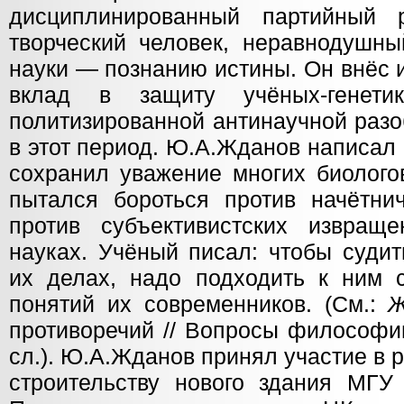
дисциплинированный партийный 
творческий человек, неравнодушны
науки — познанию истины. Он внёс 
вклад в защиту учёных-генетик
политизированной антинаучной разо
в этот период. Ю.А.Жданов написал
сохранил уважение многих биолого
пытался бороться против начётнич
против субъективистских извращ
науках. Учёный писал: чтобы судит
их делах, надо подходить к ним 
понятий их современников. (См.:
Ж
противоречий // Вопросы философии
сл.). Ю.А.Жданов принял участие в 
строительству нового здания МГУ 