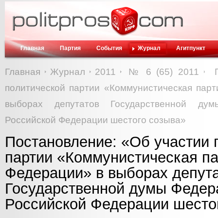
Главная
Партия
События
Журнал
Агитпункт
Главная
Журнал
2011
№ 6 (65) 2011
политической партии «Коммунистическая парт
выборах депутатов Государственной дум
Российской Федерации шестого созыва»
Постановление: «Об участии 
партии «Коммунистическая па
Федерации» в выборах депут
Государственной думы Федер
Российской Федерации шесто