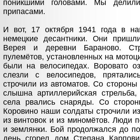
поникшими головами. Мы делил
припасами.
И вот, 17 октября 1941 года в н
немецкие десантники. Они пришл
Верея и деревни Бараново. Ст
пулемётов, установленных на мотоци
были на велосипедах. Воровато оз
слезли с велосипедов, прятали
строчили из автоматов. Со стороны
слышна артиллерийская стрельба,
села рвались снаряды. Со сторон
Коровино наши солдаты строчили из
из винтовок и из миномётов. Люди 
и землянки. Бой продолжался до по
день сгорел дом Степана Карпови