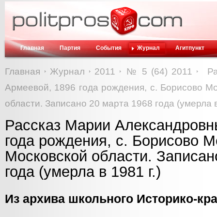
Главная
Партия
События
Журнал
Агитпункт
Главная
Журнал
2011
№ 5 (64) 2011
Р
Армеевой, 1896 года рождения, с. Борисово М
области. Записано 20 марта 1968 года (умерла в 
Рассказ Марии Александровн
года рождения, с. Борисово 
Московской области. Записан
года (умерла в 1981 г.)
Из архива школьного Историко-кр