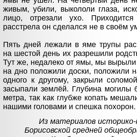
ямы не ушёл. На четвёртый день н
живым, убили, выкололи глаза, ис
лицо, отрезали ухо. Приходится
расстрела он сделался не в своём у
Пять дней лежали в яме трупы рас
на шестой день их разрешили родст
Тут же, недалеко от ямы, мы вырыли
на дно положили доски, положили н
одного к другому, закрыли соломо
засыпали землёй. Глубина могилы 
метра, так как глубже копать меша
нашими головами и спешка похорон.
Из материалов историко-
Борисовской средней общеобр