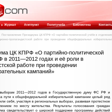
Журнал
Агитпункт
Политучеба
Библиотека
Контакт
Постановление Президиума ЦК КПРФ «О партийно-политической учёбе в отделения
ионно-пропагандистской работе при проведении общефедеральных избирательны
ума ЦК КПРФ «О партийно-политической
Ф в 2011—2012 годах и её роли в
стской работе при проведении
ательных кампаний»
 выборам 2011—2012 годов в Государственную думу ФС РФ и
На пути к общефедеральной избирательной кампании целый ряд
ли себя, участвуя в региональных выборах, развивая протестное
лением по месту жительства. Результаты голосования граждан
ма свидетельствует о широкой поддержке программы действий