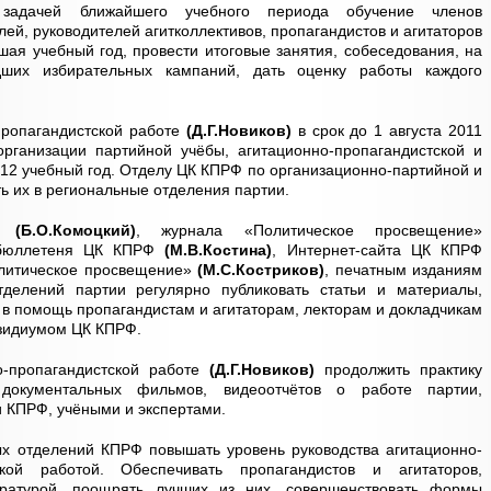
 задачей ближайшего учебного периода обучение членов
ей, руководителей агитколлективов, пропагандистов и агитаторов
шая учебный год, провести итоговые занятия, собеседования, на
дших избирательных кампаний, дать оценку работы каждого
пропагандистской работе
(Д.Г.Новиков)
в срок до 1 августа 2011
организации партийной учёбы, агитационно-пропагандистской и
12 учебный год. Отделу ЦК КПРФ по организационно-партийной и
ь их в региональные отделения партии.
а»
(Б.О.Комоцкий)
, журнала «Политическое просвещение»
 бюллетеня ЦК КПРФ
(М.В.Костина)
, Интернет-сайта ЦК КПРФ
олитическое просвещение»
(М.С.Костриков)
, печатным изданиям
тделений партии регулярно публиковать статьи и материалы,
 в помощь пропагандистам и агитаторам, лекторам и докладчикам
езидиумом ЦК КПРФ.
-пропагандистской работе
(Д.Г.Новиков)
продолжить практику
 документальных фильмов, видеоотчётов о работе партии,
и КПРФ, учёными и экспертами.
ых отделений КПРФ повышать уровень руководства агитационно-
ской работой. Обеспечивать пропагандистов и агитаторов,
тературой, поощрять лучших из них, совершенствовать формы