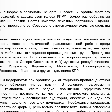
 выборах в региональные органы власти и органы местного
ирателей, отдавших свои голоса КПРФ. Более разнообразными
тации партии. Растёт качество печатных партийных изданий.
нет-пространство. Совершенствуются аудиовизуальные средства
.
повышению идейно-теоретической подготовки коммунистов и
ости массово-политической, разъяснительной работы среди
ие партийные кружки, школы, семинары, политклубы, лектории.
а мобильных агитационно-пропагандистских групп. Проводятся
кие конференции. Положительный опыт в организации партийной
акоплен в Северо-Осетинском и Удмуртском республиканских,
м, Иркутском, Курганском, Московском, Нижегородском,
Ростовском областных и других отделениях КПРФ.
и и недоработки при организации агитационно-пропагандистской
еского обучения членов партии. В условиях подготовки к
ым кампаниям стоит задача повышения эффективности
ности на достижение конкретного политического результата.
 стремиться к расширению аудитории, обеспечению идейного
руппы населения, все слои трудящихся. Необходимо наращивать
бновлять её формы, решительно противостоять новым всплескам
гитационно-пропагандистская работа и партийно-политическая