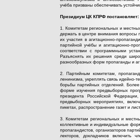
учёба призваны обеспечивать устойчи
Президиум ЦК КПРФ постановляет:
1. Комитетам региональных и местн
держать в центре внимания вопросы 
их участия в агитационно-пропаганд
партийной учёбы и агитационно-про
соответствии с программными уста
Разъяснять их решения среди широк
разнообразных форм пропаганды и аг
2. Партийным комитетам, пропаган
ленинизма, укреплять связь идейно-т
борьбы партийных отделений. Более
форме изучения предвыборных прог
президента Российской Федерации,
предвыборных мероприятиях, включ
пикетах, распространение газет и лис
3. Комитетам региональных и местн
коллективные и индивидуальные форм
пропагандистов, организаторов парти
лекторов, докладчиков включить 