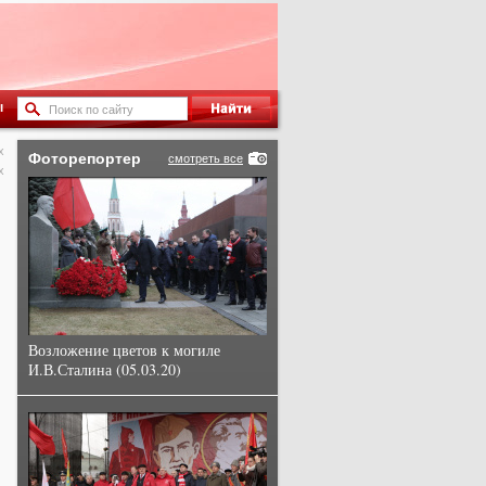
ы
х
Фоторепортер
смотреть все
х
Возложение цветов к могиле
И.В.Сталина (05.03.20)