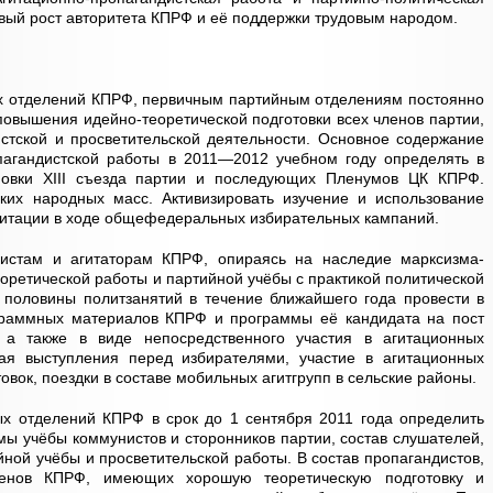
вый рост авторитета КПРФ и её поддержки трудовым народом.
ых отделений КПРФ, первичным партийным отделениям постоянно
повышения идейно-теоретической подготовки всех членов партии,
истской и просветительской деятельности. Основное содержание
пагандистской работы в 2011—2012 учебном году определять в
новки XIII съезда партии и последующих Пленумов ЦК КПРФ.
их народных масс. Активизировать изучение и использование
итации в ходе общефедеральных избирательных кампаний.
дистам и агитаторам КПРФ, опираясь на наследие марксизма-
еоретической работы и партийной учёбы с практикой политической
 половины политзанятий в течение ближайшего года провести в
раммных материалов КПРФ и программы её кандидата на пост
 а также в виде непосредственного участия в агитационных
ая выступления перед избирателями, участие в агитационных
товок, поездки в составе мобильных агитгрупп в сельские районы.
ых отделений КПРФ в срок до 1 сентября 2011 года определить
ы учёбы коммунистов и сторонников партии, состав слушателей,
йной учёбы и просветительской работы. В состав пропагандистов,
членов КПРФ, имеющих хорошую теоретическую подготовку и