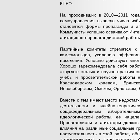
КПРФ.
На проходивших в 2010—2011 годах
самоуправления выросло число изб
становятся формы пропаганды и аги
Коммунисты успешно осваивают Интер
агитационно-пропагандистской работы
Партийные комитеты стремятся к 
комсомольцев, усилению эффективн
населения. Успешно действуют мног
Хорошо зарекомендовала себя работ
«круглые столы» и научно-практичес
учёбы и просветительской работы н
Краснодарском краевом, Брянско
Новосибирском, Омском, Орловском, 
Вместе с тем имеют место недостатк
деятельности и идейно-теоретич
общефедеральным избирательн
идеологической работы, её нацелен
Пропагандисты и агитаторы должны
влияния на различные социальные г
наступательность в этой работе, о
антикоммунизма и антисоветизма. А