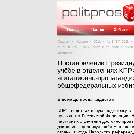
Главная
Партия
События
Главная
Журнал
2011
№ 5 (64) 2011
КПРФ в 2011—2012 годах и её роли в агитац
кампаний»
Постановление Президи
учёбе в отделениях КПР
агитационно-пропаганди
общефедеральных избир
В помощь пропагандистам
КПРФ ведёт активную подготовку к
президента Российской Федерации. 
партийных отделений достойно прояви
движение, организуя работу с насе
страны в ходе Народного референду