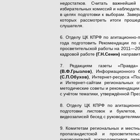
недостатков. Считать важнейшей
избирательных комиссий и наблюдател
в целях подготовки к выборам. Завер
которых рассмотреть итоги проше
слушателя.
6. Отделу ЦК КПРФ по агитационно-
года подготовить Рекомендации по 
просветительской работы на 2011—20
кадровой работе
(Г.Н.Сенин)
направит
7. Редакциям газеты «Правд
(В.Ф.Грызлов)
, Информационного
(С.П.Обухов)
, Интернет-ресурса «П
и Интернет-сайтам региональных о
методические советы и рекомендации
с учётом тематики, утверждённой Пр
8. Отделу ЦК КПРФ по агитационно
подготовки листовок и буклетов,
видеозаписей бесед с руководителям
9. Комитетам региональных и местн
пропагандистской и просветитель
руководителей агитколлективов ли