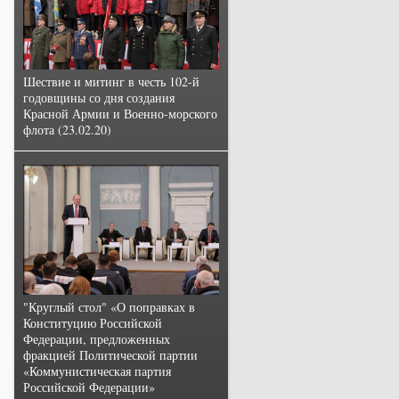
Шествие и митинг в честь 102-й
годовщины со дня создания
Красной Армии и Военно-морского
флота (23.02.20)
"Круглый стол" «О поправках в
Конституцию Российской
Федерации, предложенных
фракцией Политической партии
«Коммунистическая партия
Российской Федерации»