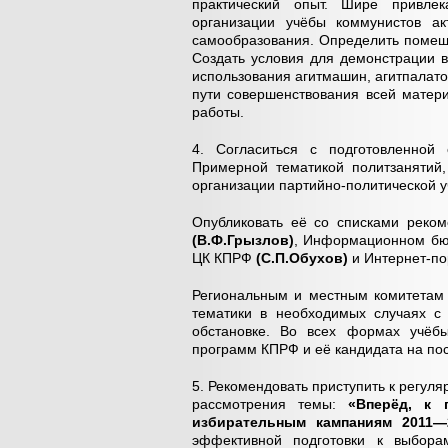
практический опыт. Шире привлек
организации учёбы коммунистов ак
самообразования. Определить помещ
Создать условия для демонстрации 
использования агитмашин, агитпалато
пути совершенствования всей матери
работы.
4. Согласиться с подготовленной
Примерной тематикой политзанятий,
организации партийно-политической у
Опубликовать её со списками реко
(В.Ф.Грызлов)
, Информационном б
ЦК КПРФ
(С.П.Обухов)
и Интернет-п
Региональным и местным комитетам 
тематики в необходимых случаях с 
обстановке. Во всех формах учёб
программ КПРФ и её кандидата на пос
5. Рекомендовать приступить к регуля
рассмотрения темы:
«Вперёд, к 
избирательным кампаниям 2011—
эффективной подготовки к выбор