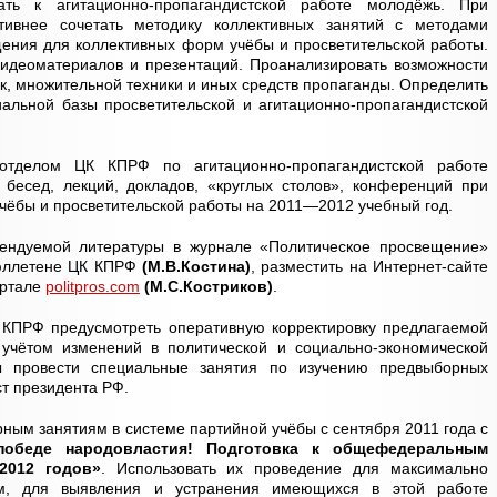
ать к агитационно-пропагандистской работе молодёжь. При
тивнее сочетать методику коллективных занятий с методами
ения для коллективных форм учёбы и просветительской работы.
видеоматериалов и презентаций. Проанализировать возможности
к, множительной техники и иных средств пропаганды. Определить
альной базы просветительской и агитационно-пропагандистской
 отделом ЦК КПРФ по агитационно-пропагандистской работе
 бесед, лекций, докладов, «круглых столов», конференций при
чёбы и просветительской работы на 2011—2012 учебный год.
мендуемой литературы в журнале «Политическое просвещение»
юллетене ЦК КПРФ
(М.В.Костина)
, разместить на Интернет-сайте
ортале
politpros.com
(М.С.Костриков)
.
КПРФ предусмотреть оперативную корректировку предлагаемой
учётом изменений в политической и социально-экономической
ы провести специальные занятия по изучению предвыборных
т президента РФ.
рным занятиям в системе партийной учёбы с сентября 2011 года с
победе народовластия! Подготовка к общефедеральным
2012 годов»
. Использовать их проведение для максимально
ам, для выявления и устранения имеющихся в этой работе