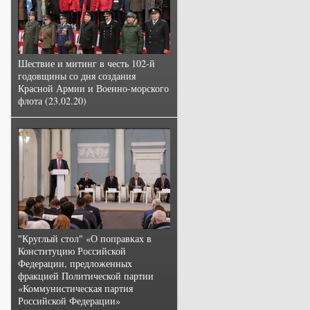
Шествие и митинг в честь 102-й
годовщины со дня создания
Красной Армии и Военно-морского
флота (23.02.20)
"Круглый стол" «О поправках в
Конституцию Российской
Федерации, предложенных
фракцией Политической партии
«Коммунистическая партия
Российской Федерации»