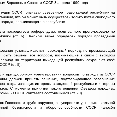
тым Верховным Советом СССР 3 апреля 1990 года.
ституции СССР, признавая суверенное право каждой республики на
тановил, что он может быть осуществлён только путем свободного
 народа, проживающего в республике.
ым посредством референдума, если за него проголосовало не
блики (ст. 6). Законом также определён порядок проведения
.
осования устанавливается переходный период, не превышающий
ны быть решены все вопросы, возникающие в связи с выходом
 период на территории выходящей республики сохраняют своё
ССР (ст. 9).
или при досрочном урегулировании вопросов по выходу из СССР
раны должен принять решение, подтверждающее завершение
сов, затрагивающих интересы выходящей республики и интересы
ктов. С момента принятия такого решения Съездом народных
лики из СССР считается состоявшимся (ст. 20).
к Госсоветом грубо нарушен, а суверенитету, территориальной
венной безопасности и обороноспособности СССР нанесён