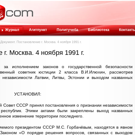
Журнал
Агитпункт
Политучеба
Библиотека
Контакт
Документ. Постановление г. Москва. 4 ноября 1991 г.
г. Москва. 4 ноября 1991 г.
 за исполнением законов о государственной безопасности
венный советник юстиции 2 класса В.И.Илюхин, рассмотрев
 независимости Латвии, Литвы, Эстонии и выходом названных
УСТАНОВИЛ:
ый Совет СССР принял постановления о признании независимости
й республик. Этими актами были закреплены выход названных
енное изменение территории последнего.
ляемого президентом СССР М.С. Горбачёвым, находятся в явном
Законом «О порядке решения вопросов, связанных с выходом