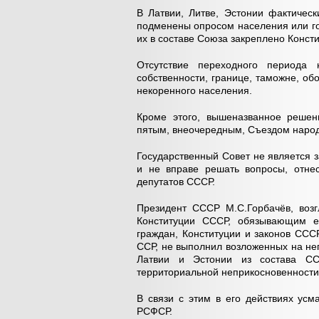
В Латвии, Литве, Эстонии фактиче
подменены опросом населения или го
их в составе Союза закреплено Конст
Отсутствие переходного периода
собственности, границе, таможне, о
некоренного населения.
Кроме этого, вышеназванное решен
пятым, внеочередным, Съездом наро
Государственный Совет не является 
и не вправе решать вопросы, отне
депутатов СССР.
Президент СССР М.С.Горбачёв, возг
Конституции СССР, обязывающим ег
граждан, Конституции и законов СС
ССР, не выполнил возложенных на не
Латвии и Эстонии из состава СС
территориальной неприкосновенности
В связи с этим в его действиях усм
РСФСР.