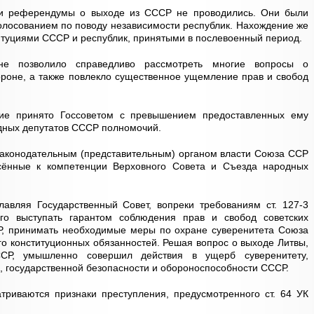
ски референдумы о выходе из СССР не проводились. Они были
лосованием по поводу независимости республик. Нахождение же
итуциями СССР и республик, принятыми в послевоенный период.
 не позволило справедливо рассмотреть многие вопросы о
бороне, а также повлекло существенное ущемление прав и свобод
ие принято Госсоветом с превышением предоставленных ему
дных депутатов СССР полномочий.
законодательным (представительным) органом власти Союза ССР
сённые к компетенции Верховного Совета и Съезда народных
лавляя Государственный Совет, вопреки требованиям ст. 127-3
о выступать гарантом соблюдения прав и свобод советских
СР, принимать необходимые меры по охране суверенитета Союза
го конституционных обязанностей. Решая вопрос о выходе Литвы,
СР, умышленно совершил действия в ущерб суверенитету,
, государственной безопасности и обороноспособности СССР.
атриваются признаки преступления, предусмотренного ст. 64 УК