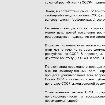
союзной республики из СССР», приня
Закон, в соответствии со ст. 72 Кон
свободный выход из состава СССР, ус
волеизъявления (референдума) всего
Решение о выходе считается принят
менее двух третей населения респу
референдума и подведения его итогов
В случае положительных итогов гол
пяти лет, в течение которого долж
республики из СССР. В переходный
действие Конституция СССР и законы С
По окончании переходного периода 
высший законодательный орган ст
процесса урегулирования всех вопро
Союза ССР и оставшихся его субъе
депутатов СССР выход союзной респуб
Установленный Законом СССР порядо
неприкосновенности и государст
неизмеримый ущерб.