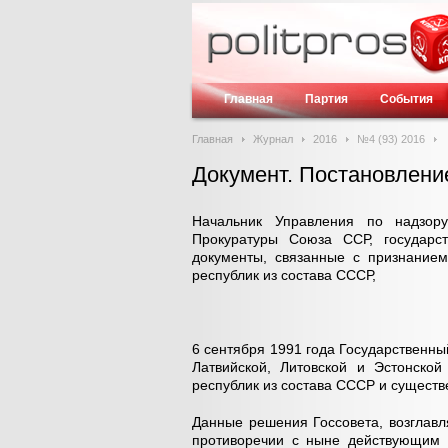
Главная
Партия
События
Главная
Журнал
2016
№4 (93) 2016
Документ. Постановление 
Начальник Управления по надзору
Прокуратуры Союза ССР, государст
документы, связанные с признанием
республик из состава СССР,
6 сентября 1991 года Государственн
Латвийской, Литовской и Эстонско
республик из состава СССР и существ
Данные решения Госсовета, возглав
противоречии с ныне действующим 