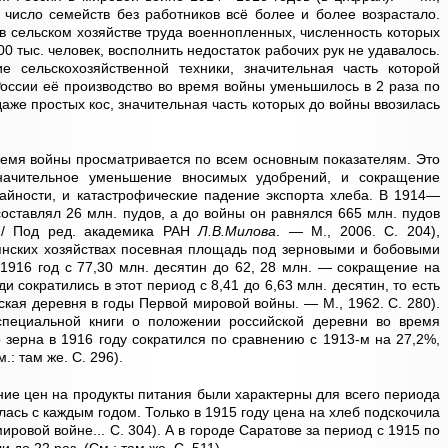
 число семейств без работников всё более и более возрастало.
в сельском хозяйстве труда военнопленных, численность которых
00 тыс. человек, восполнить недостаток рабочих рук не удавалось.
ие сельскохозяйственной техники, значительная часть которой
России её производство во время войны уменьшилось в 2 раза по
аже простых кос, значительная часть которых до войны ввозилась
время войны просматривается по всем основным показателям. Это
начительное уменьшение вносимых удобрений, и сокращение
айности, и катастрофические падение экспорта хлеба. В 1914—
составлял 26 млн. пудов, а до войны он равнялся 665 млн. пудов
 / Под ред. академика РАН
Л.В.Милова
. — М., 2006. С. 204),
ьянских хозяйствах посевная площадь под зерновыми и бобовыми
 1916 год с 77,30 млн. десятин до 62, 28 млн. — сокращение на
сократились в этот период с 8,41 до 6,63 млн. десятин, то есть
ская деревня в годы Первой мировой войны. — М., 1962. С. 280).
пециальной книги о положении российской деревни во время
 зерна в 1916 году сократился по сравнению с 1913-м на 27,2%,
: там же. С. 296).
ние цен на продукты питания были характерны для всего периода
ась с каждым годом. Только в 1915 году цена на хлеб подскочила
мировой войне... С. 304). А в городе Саратове за период с 1915 по