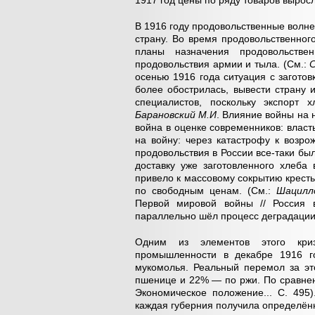
1917 год цены по ряду товаров выросли
В 1916 году продовольственные волн
страну. Во время продовольственног
планы назначения продовольстве
продовольствия армии и тыла. (См.:
С
осенью 1916 года ситуация с заготов
более обострилась, вывести страну 
специалистов, поскольку экспорт
Барановский М.И
. Влияние войны на 
война в оценке современников: влас
на войну: через катастрофу к возро
продовольствия в России все-таки бы
доставку уже заготовленного хлеба
привело к массовому сокрытию крест
по свободным ценам. (См.:
Шацилл
Первой мировой войны // Россия 
параллельно шёл процесс деградации
Одним из элементов этого криз
промышленности в декабре 1916 г
мукомолья. Реальный перемол за эт
пшенице и 22% — по ржи. По сравнен
Экономическое положение... С. 495)
каждая губерния получила определён