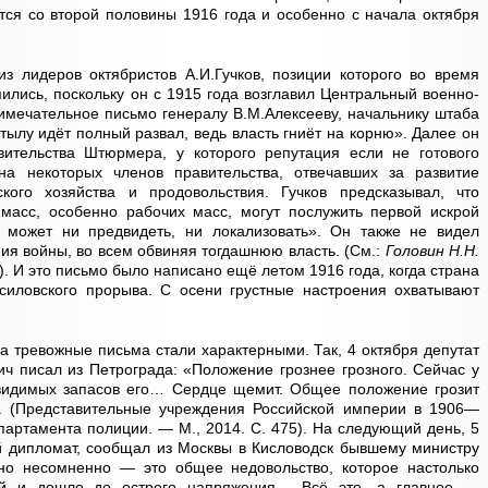
ся со второй половины 1916 года и особенно с начала октября
из лидеров октябристов А.И.Гучков, позиции которого во время
ились, поскольку он с 1915 года возглавил Центральный военно-
мечательное письмо генералу В.М.Алексееву, начальнику штаба
тылу идёт полный развал, ведь власть гниёт на корню». Далее он
ительства Штюрмера, у которого репутация если не готового
на некоторых членов правительства, отвечавших за развитие
кого хозяйства и продовольствия. Гучков предсказывал, что
асс, особенно рабочих масс, могут послужить первой искрой
 может ни предвидеть, ни локализовать». Он также не видел
ия войны, во всем обвиняя тогдашнюю власть. (См.:
Головин Н.Н.
. И это письмо было написано ещё летом 1916 года, когда страна
усиловского прорыва. С осени грустные настроения охватывают
да тревожные письма стали характерными. Так, 4 октября депутат
ич писал из Петрограда: «Положение грознее грозного. Сейчас у
 видимых запасов его… Сердце щемит. Общее положение грозит
. (Представительные учреждения Российской империи в 1906—
партамента полиции. — М., 2014. С. 475). На следующий день, 5
ый дипломат, сообщал из Москвы в Кисловодск бывшему министру
но несомненно — это общее недовольство, которое настолько
тий и дошло до острого напряжения… Всё это, а главное —