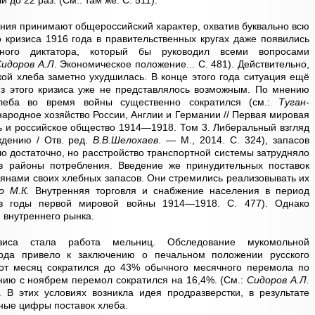
 до 22 раз. (См.: там же. С. 511).
ения принимают общероссийский характер, охватив буквально всю
о кризиса 1916 года в правительственных кругах даже появились
нного диктатора, который бы руководил всеми вопросами
идоров А.Л
. Экономическое положение... С. 481). Действительно,
кой хлеба заметно ухудшилась. В конце этого года ситуация ещё
из этого кризиса уже не представлялось возможным. По мнению
 хлеба во время войны существенно сократился (см.:
Туган-
народное хозяйство России, Англии и Германии // Первая мировая
ть и российское общество 1914—1918. Том 3. Либеральный взгляд
ждению / Отв. ред.
В.В.Шелохаев
. — М., 2014. С. 324), запасов
ло достаточно, но расстройство транспортной системы затрудняло
 в районы потребления. Введение же принудительных поставок
ьянами своих хлебных запасов. Они стремились реализовывать их
о М.К.
Внутренняя торговля и снабжение населения в период
в годы первой мировой войны 1914—1918. С. 477). Однако
 внутреннего рынка.
иса стала работа мельниц. Обследование мукомольной
ода привело к заключению о печальном положении русского
от месяц сократился до 43% обычного месячного перемола по
ию с ноябрем перемол сократился на 16,4%. (См.:
Сидоров А.Л.
. В этих условиях возникла идея продразверстки, в результате
ные цифры поставок хлеба.