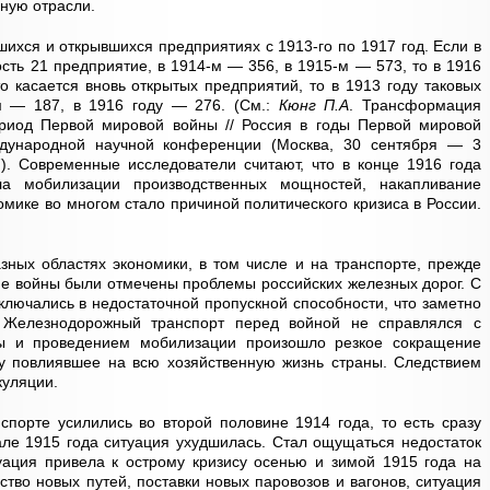
ную отрасли.
шихся и открывшихся предприятиях с 1913-го по 1917 год. Если в
сть 21 предприятие, в 1914-м — 356, в 1915-м — 573, то в 1916
о касается вновь открытых предприятий, то в 1913 году таковых
м — 187, в 1916 году — 276. (См.:
Кюнг П.А
. Трансформация
риод Первой мировой войны // Россия в годы Первой мировой
ународной научной конференции (Москва, 30 сентября — 3
07). Современные исследователи считают, что в конце 1916 года
ла мобилизации производственных мощностей, накапливание
омике во многом стало причиной политического кризиса в России.
ных областях экономики, в том числе и на транспорте, прежде
е войны были отмечены проблемы российских железных дорог. С
ключались в недостаточной пропускной способности, что заметно
 Железнодорожный транспорт перед войной не справлялся с
ы и проведением мобилизации произошло резкое сокращение
зу повлиявшее на всю хозяйственную жизнь страны. Следствием
куляции.
порте усилились во второй половине 1914 года, то есть сразу
ле 1915 года ситуация ухудшилась. Стал ощущаться недостаток
уация привела к острому кризису осенью и зимой 1915 года на
ство новых путей, поставки новых паровозов и вагонов, ситуация