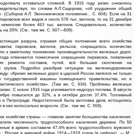
одолжала оставаться сложной. В 1916 году резко снизилось
свидетельствуя, по словам А.Л.Сидорова, «об ухудшении общей
. (
Сидоров А.Л.
Экономическое положение... С. 604). Если на 31
паровозов всех видов и около 576 тыс. вагонов, то на 31 декабря
 немногим более 463 тыс. вагонов. Следовательно, количество
ь на 20%. (См.: там же. С. 607—608).
астоящая разруха, отражая общее положение всего хозяйства
атка паровозов, вагонов, рельсов, сокращалось количество
ло к заметному понижению производительности железных дорог.
года отмечается помесячное сокращение перевозок, появление
ие ремонта составов, путей, всё большее скопление на
й грузов. Подробно разобрав ситуацию на железнодорожном
оду: «Кризис железных дорог в царской России являлся не только
я государственной машины помещичьего правительства, но и
истического хозяйства». (Там же. С. 634). Проблемы железных
изис. С осени 1916 года усиливается недогруз топлива. В августе
тябре повысился до 32%, а в октябре достиг 37,4%. Топливный
е и Петрограде. Недостаточной была заготовка дров, истощились
 в них колоссально возросли. (См.: там же. С. 559).
ком хозяйстве страны — главном занятии большинства населения.
атили численность трудоспособного населения деревни. По 50
нные в армию составили 47,4% всего трудоспособного мужского
м.: Россия в мировой войне 1914—1918 годов (в цифрах). — М.,