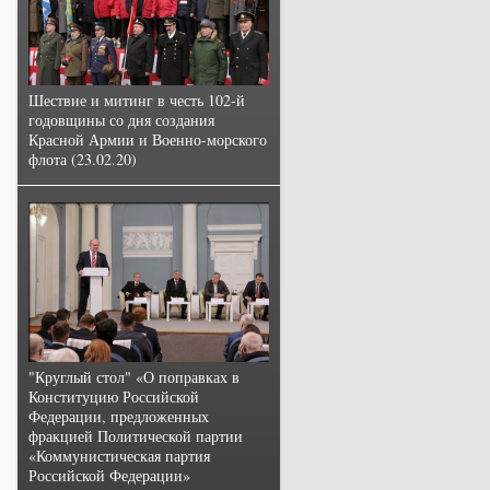
Шествие и митинг в честь 102-й
годовщины со дня создания
Красной Армии и Военно-морского
флота (23.02.20)
"Круглый стол" «О поправках в
Конституцию Российской
Федерации, предложенных
фракцией Политической партии
«Коммунистическая партия
Российской Федерации»