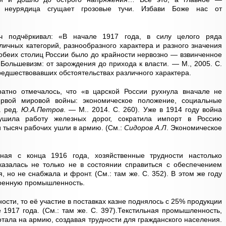
я неурядица сгущает грозовые тучи. Избави Боже нас от
ч подчёркивал: «В начале 1917 года, в силу целого ряда
личных категорий, разнообразного характера и разного значения
обеих столиц России было до крайности нервозно — взвинченное
Большевизм: от зарождения до прихода к власти. — М., 2005. С.
едшествовавших обстоятельствах различного характера.
атно отмечалось, что «в царской России рухнула вначале не
рвой мировой войны: экономическое положение, социальные
. ред.
Ю.А.Петров
. — М.. 2014. С. 260). Уже в 1914 году война
рушила работу железных дорог, сократила импорт в Россию
 тысяч рабочих ушли в армию. (См.:
Сидоров А.Л
. Экономическое
иная с конца 1916 года, хозяйственные трудности настолько
казалась не только не в состоянии справиться с обеспечением
 но не снабжала и фронт. (См.: там же. С. 352). В этом же году
военную промышленность.
сти, то её участие в поставках казне поднялось с 25% продукции
 1917 года. (См.: там же. С. 397).Текстильная промышленность,
отала на армию, создавая трудности для гражданского населения.