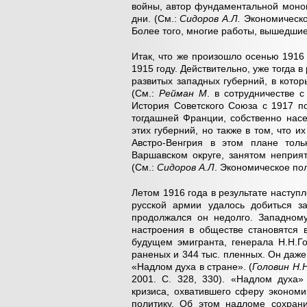
войны, автор фундаментальной моног
дни. (См.:
Сидоров А.Л.
Экономическо
Более того, многие работы, вышедшие 
Итак, что же произошло осенью 1916
1915 году. Действительно, уже тогда 
развитых западных губерний, в кото
(См.:
Рейман М
. в сотрудничестве 
История Советского Союза с 1917 по
тогдашней Франции, собственно насе
этих губерний, но также в том, что и
Австро-Венгрия в этом плане толь
Варшавском округе, занятом неприят
(См.:
Сидоров А.Л
. Экономическое пол
Летом 1916 года в результате наступ
русской армии удалось добиться з
продолжался он недолго. Западному
настроения в обществе становятся 
будущем эмигранта, генерала Н.Н.Го
раненых и 344 тыс. пленных. Он даже
«Надлом духа в стране». (
Головин Н.Н
2001. С. 328, 330). «Надлом духа»
кризиса, охватившего сферу эконом
политику. Об этом надломе сохрани