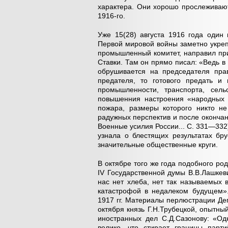
характера. Они хорошо прослеживают
1916-го.
Уже 15(28) августа 1916 года один 
Первой мировой войны заметно укреп
промышленный комитет, направил при
Ставки. Там он прямо писал: «Ведь в 
обрушивается на председателя прав
предателя, то готового предать и 
промышленности, транспорта, сельс
повышенния настроения «народных м
пожара, размеры которого никто не
радужных перспектив и после окончан
Военные усилия России... С. 331—332)
узнала о блестящих результатах бр
значительные общественные круги.
В октябре того же года подобного ро
IV Государственной думы В.В.Лашкев
нас нет хлеба, нет так называемых
катастрофой в недалеком будущем»
1917 гг. Материалы перлюстрации Де
октября князь Г.Н.Трубецкой, опытн
иностранных дел С.Д.Сазонову: «Од
велико, что стирает границы пар