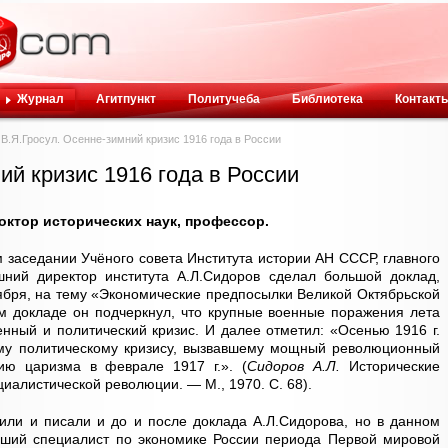
Журнал
Агитпункт
Политучеба
Библиотека
Контакт
В.Я.Гросул. Осенне-зимний кризис 1916 года в России
ий кризис 1916 года в России
тор исторических наук, профессор.
 заседании Учёного совета Института истории АН СССР, главного
ашний директор института А.Л.Сидоров сделал большой доклад,
бря, на тему «Экономические предпосылки Великой Октябрьской
м докладе он подчеркнул, что крупные военные поражения лета
енный и политический кризис. И далее отметил: «Осенью 1916 г.
му политическому кризису, вызвавшему мощный революционный
ию царизма в феврале 1917 г.». (
Сидоров А.Л.
Исторические
иалистической революции. — М., 1970. С. 68).
или и писали и до и после доклада А.Л.Сидорова, но в данном
ейший специалист по экономике России периода Первой мировой