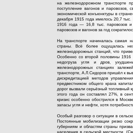
на железнодорожном транспорте пр
поступление вагонов и паровозов, 
экономической конъюнктуры в стране»
декабря 1915 года имелось 20,7 тыс. 
1916 года — 16,8 тыс. паровозов и
паровозов и вагонов за год сократилос
На транспорте начиналась самая н
страны. Всё более ощущалась нехв
железнодорожных станций, что приве
Особенно со второй половины 1916 
недогруза угля и дров, ухудшен
железнодорожных станциях залеже
транспорте, А.Л.Сидоров пришёл к выв
дискредитацией методов управлени
предвестником общего краха капитал
дорог вызвали серьёзный топливный кр
этого года он составлял 27%, в сен
кризис особенно обострился в Москв
запасы угля и нефти, хотя потребности
Особый разговор о ситуации в сельс
Постоянные мобилизации резко сокр
губерниям и областям страны призва
населения в сельской местности. (С