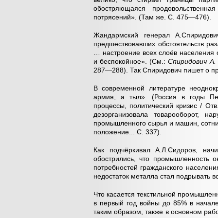
обостряющаяся продовольственна
потрясений». (Там же. С. 475—476).
Жандармский генерал А.Спиридови
предшествовавших обстоятельств раз
… настроение всех слоёв населения 
и беспокойное». (См.:
Спиридович А.
287—288). Так Спиридович пишет о пр
В современной литературе неоднокр
армия, а тыл». (Россия в годы Пе
процессы, политический кризис / Отв
дезорганизовала товарооборот, на
промышленного сырья и машин, сотни
положение... С. 337).
Как подчёркивал А.Л.Сидоров, нач
обострились, что промышленность о
потребностей гражданского населения,
недостаток металла стал подрывать 
Что касается текстильной промышленно
в первый год войны до 85% в начале
таким образом, также в основном раб