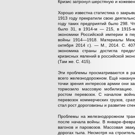
Кризис затронул шерстяную и кожевен
Хорошо известна статистика о закрыв
1913 году прекратили свою деятельно
году таких предприятий было 298. Чт
было 31, в 1914-м — 215, в 1915-
экономики Российской империи в пе
войны 1914—1918. Материалы Межд
октября 2014 г.). — М., 2014. С. 4
экономика страны достигла преде
кризисных явлений в российской экон
(Там же. С. 415).
Эти проблемы просматриваются в раз
всего железнодорожном. Ещё наканун
точки зрения интересов армии они за
тормозило массовую мобилизацию.
ростом перевозок. С началом войн
перевозок коммерческих грузов, сра
стал рост дороговизны и развитие спе
Проблемы на железнодорожном транс
после начала войны. В январе-февра
вагонов и паровозов. Массовая эвак
дорогах тыла. Несмотря на строитель