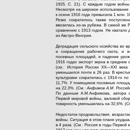
1925. С. 21). С каждым годом войны
Несмотря на широкое использование 
к осени 1916 года превысила 1 млн. 1
Резко сократилось также поступлен
ввозилась из-за рубежа. В самой же 
сравнению с 1913 годом. Не хватало д
из Австро-Венгрии.
Деградация сельского хозяйства во 
и сокращение рабочего скота, и з
посевных площадей, и падение урож
1916 годах экспорт зерна в среднем 
(см.: История России XX—XXI века
уменьшился почти в 26 раз. В крест
культурами сократилась с 1914-го по
11,7%. У помещиков посевные площади 
на 22,3%. (См.:
Анфимов А.М
. Россий
По данным А.М.Анфимова, автора с
Первой мировой войны, валовой сбор
товарность уменьшилась на 32,6%. (См.
Недостаток продовольствия, возраста
войны. Ситуация в этом плане ухудшал
в 4 раза. (См.: Россия в годы Первой 