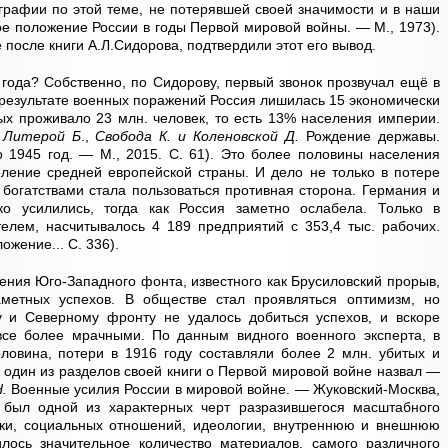
рафии по этой теме, не потерявшей своей значимости и в наши
е положение России в годы Первой мировой войны. — М., 1973).
после книги А.Л.Сидорова, подтвердили этот его вывод.
 года? Собственно, по Сидорову, первый звонок прозвучал ещё в
в результате военных поражений Россия лишилась 15 экономически
рых проживало 23 млн. человек, то есть 13% населения империи.
с
Литерой Б
.,
Свобода К. и Коленовской Д.
Рождение державы.
 1945 год. — М., 2015. С. 61). Это более половины населения
ление средней европейской страны. И дело не только в потере
х богатствами стала пользоваться противная сторона. Германия и
ко усилились, тогда как Россия заметно ослабела. Только в
елем, насчитывалось 4 189 предприятий с 353,4 тыс. рабочих.
ожение... С. 336).
ления Юго-Западного фонта, известного как Брусиловский прорыв,
аметных успехов. В обществе стал проявляться оптимизм, но
 и Северному фронту не удалось добиться успехов, и вскоре
все более мрачными. По данным видного военного эксперта, в
ловина, потери в 1916 году составляли более 2 млн. убитых и
 один из разделов своей книги о Первой мировой войне назвал —
.
Военные усилия России в мировой войне. — Жуковский-Москва,
 был одной из характерных черт разразившегося масштабного
ики, социальных отношений, идеологии, внутреннюю и внешнюю
лось значительное количество материалов, самого различного