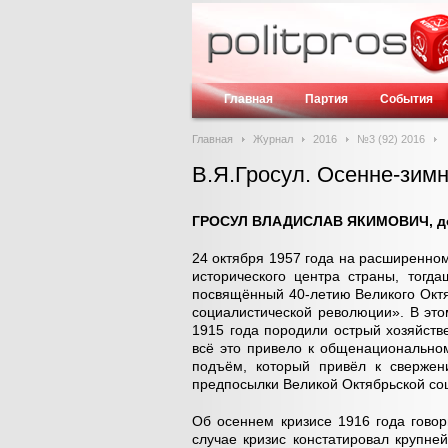
Главная
Партия
События
Главная
Журнал
2016
№3 (92) 2016
В.Я.Гросул. Осенне-зимн
ГРОСУЛ ВЛАДИСЛАВ ЯКИМОВИЧ, док
24 октября 1957 года на расширенном
исторического центра страны, тогд
посвящённый 40-летию Великого Октя
социалистической революции». В это
1915 года породили острый хозяйств
всё это привело к общенационально
подъём, который привёл к свержен
предпосылки Великой Октябрьской соц
Об осеннем кризисе 1916 года говор
случае кризис констатировал крупн