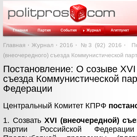
Главная
Партия
События
Журнал
Агитпункт
Главная
Журнал
2016
№3 (92) 2016
П
(внеочередного) съезда Коммунистической пар
Постановление: О созыве XVI
съезда Коммунистической пар
Федерации
Центральный Комитет КПРФ
постан
1. Созвать
XVI (внеочередной) съе
партии Российской Федераци