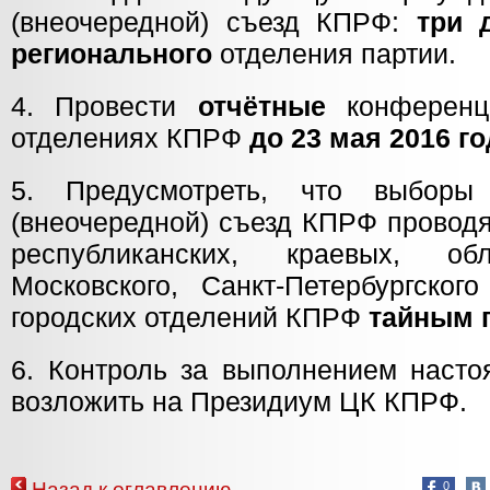
(внеочередной) съезд КПРФ:
три 
регионального
отделения партии.
4. Провести
отчётные
конферен
отделениях КПРФ
до 23 мая 2016 го
5. Предусмотреть, что выборы
(внеочередной) съезд КПРФ провод
республиканских, краевых, об
Московского, Санкт-Петербургског
городских отделений КПРФ
тайным 
6. Контроль за выполнением насто
возложить на Президиум ЦК КПРФ.
Назад к оглавлению
0