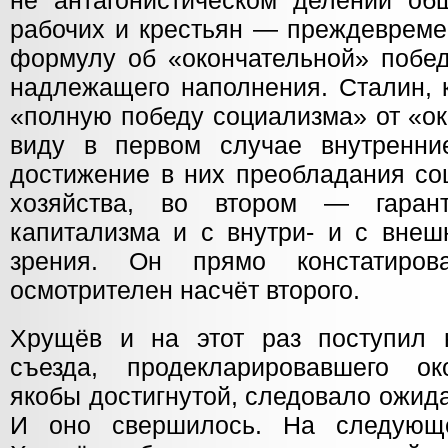
не антагонистическом делении о
рабочих и крестьян — преждевреме
формулу об «окончательной» побед
надлежащего наполнения. Сталин, к
«полную победу социализма» от «ок
виду в первом случае внутренни
достижение в них преобладания со
хозяйства, во втором — гаран
капитализма и с внутри- и с внеш
зрения. Он прямо констатиро
осмотрителен насчёт второго.
Хрущёв и на этот раз поступил 
съезда, продекларировавшего ок
якобы достигнутой, следовало ожида
И оно свершилось. На следующ