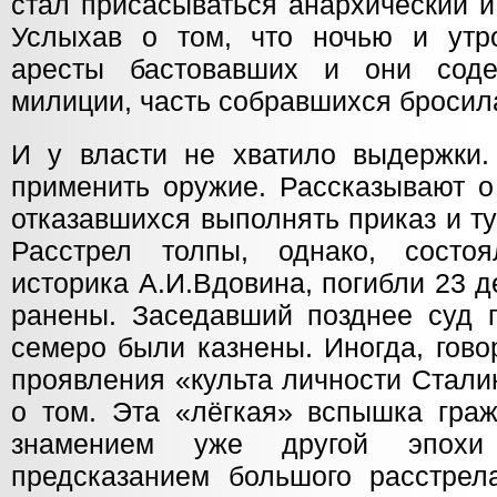
стал присасываться анархический и
Услыхав о том, что ночью и утр
аресты бастовавших и они соде
милиции, часть собравшихся бросила
И у власти не хватило выдержки
применить оружие. Рассказывают о
отказавшихся выполнять приказ и т
Расстрел толпы, однако, состо
историка А.И.Вдовина, погибли 23 
ранены. Заседавший позднее суд п
семеро были казнены. Иногда, гово
проявления «культа личности Стали
о том. Эта «лёгкая» вспышка гра
знамением уже другой эпох
предсказанием большого расстрел