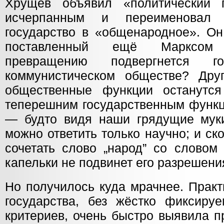
Хрущёв объявил «политический 
исчерпанным и переименовал 
государство в «общенародное». Он
поставленный ещё Марксом 
превращению подвергнется го
коммунистическом обществе? Дру
общественные функции останутся
теперешним государственным функц
— будто видя наши грядущие мук
можно ответить только научно; и ск
сочетать слово „народ” со словом 
капельки не подвинет его разрешени
Но получилось куда мрачнее. Прак
государства, без жёстко фиксир
критериев, очень быстро выявила п