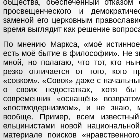
общества, обеспеченный отказом о
просвещенческого и демократиче
заменой его церковным православи
время выглядит как решение вопрос
По мнению Маркса, «моё истинное
есть моё бытие в философии». Не з
мной, но полагаю, что тот, кто ны
резко отличается от того, кого п
«совком». «Совок» даже с начальны
о своих недостатках, хотя бы
современник «оснащён» возврато
«постмодернизмом», и не знаю, 
вообще. Пример, всем известный
ельцинистами новой национально
материале поисков «нравственног