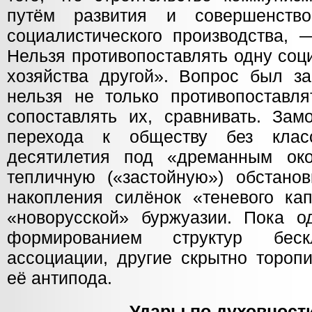
путём развития и совершенств
социалистического производства,
Нельзя противопоставлять одну со
хозяйства другой». Вопрос был за
нельзя не только противопоставл
сопоставлять их, сравнивать. Зам
перехода к обществу без кла
десятилетия под «дреманным ок
тепличную («застойную») обстанов
накопления силёнок «теневого ка
«новорусской» буржуазии. Пока 
формированием структур беск
ассоциации, другие скрытно тороп
её антипода.
Удары по духовност