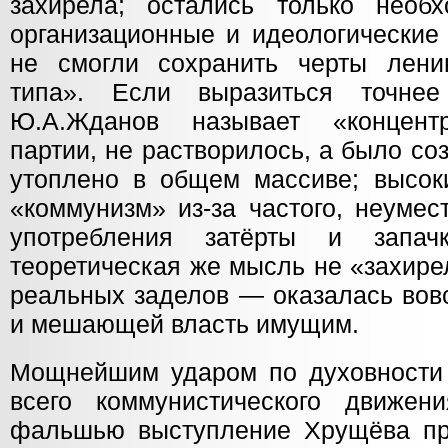
захирела; остались только необ
организационные и идеологические
не смогли сохранить черты лени
типа». Если выразиться точне
Ю.А.Жданов называет «концент
партии, не растворилось, а было со
утоплено в общем массиве; высок
«коммунизм» из-за частого, неумес
употребления затёрты и запач
теоретическая же мысль не «захире
реальных заделов — оказалась вов
и мешающей власть имущим.
Мощнейшим ударом по духовности
всего коммунистического движен
фальшью выступление Хрущёва пр