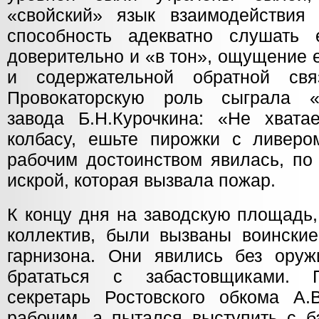
«свойский» язык взаимодействия
способность адекватно слушать 
доверительно и «в тон», ощущение е
и содержательной обратной св
Провокаторскую роль сыграла «
завода Б.Н.Курочкина: «Не хват
колбасу, ешьте пирожки с ливеро
рабочим достоинством явилась, по
искрой, которая вызвала пожар.
К концу дня на заводскую площадь,
коллектив, были вызваны воинские
гарнизона. Они явились без ору
брататься с забастовщиками. 
секретарь Ростовского обкома А
рабочим, а пытался выступить с б