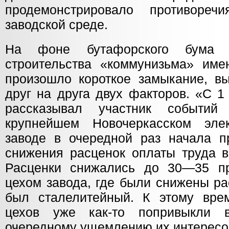
продемонстрировало противореч
заводской среде.
На фоне бутафорского бума в
строительства «коммунизьма» име
произошло короткое замыкание, в
друг на друга двух факторов. «С 1
рассказывал участник событи
крупнейшем Новочеркасском элек
заводе в очередной раз начала п
снижения расценок оплаты труда в
Расценки снижались до 30—35 пр
цехом завода, где были снижены ра
был сталелитейный. К этому вре
цехов уже как-то попривыкли 
очередному ущемлению их интересо