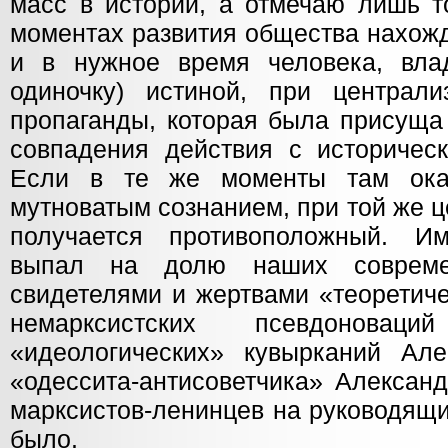
масс в истории, а отмечаю лишь т
моментах развития общества нахож
и в нужное время человека, вла
одиночку) истиной, при централ
пропаганды, которая была присуща
совпадения действия с историческ
Если в те же моменты там ока
мутноватым сознанием, при той же 
получается противоположный. И
выпал на долю наших совреме
свидетелями и жертвами «теоретиче
немарксистских псевдонова
«идеологических» кувырканий Ал
«одессита-антисоветчика» Алексан
марксистов-ленинцев на руководящи
было.