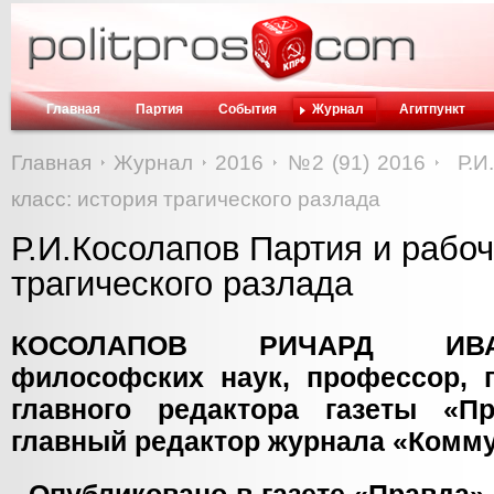
Главная
Партия
События
Журнал
Агитпункт
Главная
Журнал
2016
№2 (91) 2016
Р.И
класс: история трагического разлада
Р.И.Косолапов Партия и рабоч
трагического разлада
КОСОЛАПОВ РИЧАРД ИВА
философских наук, профессор, 
главного редактора газеты «Пр
главный редактор журнала «Комму