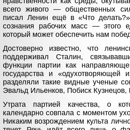
нравственности как среды, окутыв
всего живого — общественных сил
писал Ленин ещё в «Что делать?»,
сознания рабочих масс — этого ед
который может обеспечить нам победу
Достоверно известно, что ленин
поддерживал Сталин, связывав
функции партии как направляюще
государства и «одухотворяющей и
разделяли такие видные ученые сов
Эвальд Ильенков, Побиск Кузнецов,
Утрата партией качества, о ко
календарно совпала с моментом ухо
Никаким возрождением культа лично
тянет. Речь идёт всего лишь о фа