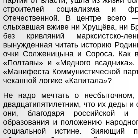
партии от власти, ушла из жизни б
строителей социализма и фро
Отечественной. В центре всего 
слыхавшая вживе ни Хрущёва, ни Б
без кривляний марксистско-ле
вынужденная читать историю Родин
очки Солженицына и Сороса. Как в
«Полтавы» и «Медного всадника», 
«Манифеста Коммунистической парт
чеканной логике «Капитала»?
Не надо мечтать о несбыточном,
двадцатипятилетним, что их деды и
они, благодаря российской и 
образования и положению народног
социальной истине. Зияющий п