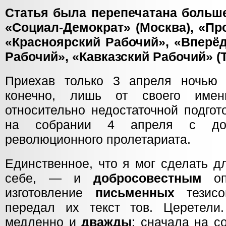
Статья была перепечатана больш
«Социал-Демократ» (Москва), «Про
«Красноярский Рабочий», «Вперёд
Рабочий», «Кавказский Рабочий» (
Приехав только 3 апреля ночью 
конечно, лишь от своего име
относительно недостаточной подгот
на собрании 4 апреля с до
революционного пролетариата.
Единственное, что я мог сделать д
себе, — и
добросовестным
оп
изготовление
письменных
тезисо
передал их текст тов. Церетели
медленно и
дважды
: сначала на с