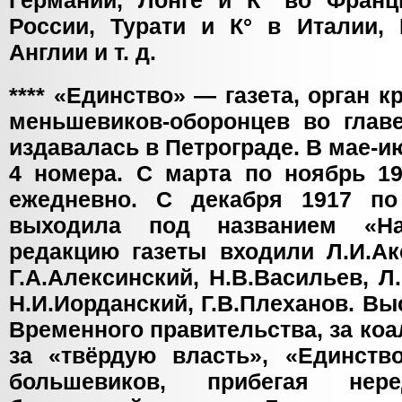
Германии, Лонге и К° во Франц
России, Турати и К° в Италии,
Англии и т. д.
**** «Единство» — газета, орган 
меньшевиков-оборонцев во главе
издавалась в Петрограде. В мае-и
4 номера. С марта по ноябрь 19
ежедневно. С декабря 1917 по
выходила под названием «Н
редакцию газеты входили Л.И.Ак
Г.А.Алексинский, Н.В.Васильев, Л.
Н.И.Иорданский, Г.В.Плеханов. Вы
Временного правительства, за коа
за «твёрдую власть», «Единств
большевиков, прибегая не