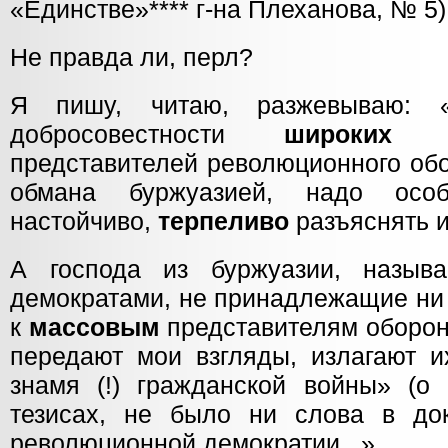
«Единстве»**** г-на Плеханова, № 5)
Не правда ли, перл?
Я пишу, читаю, разжевываю: «
добросовестности
широких
с
представителей революционного обо
обмана буржуазией, надо особ
настойчиво,
терпеливо
разъяснять и
А господа из буржуазии, назыв
демократами, не принадлежащие ни
к
массовым
представителям оборон
передают мои взгляды, излагают их
знамя (!) гражданской войны» (о
тезисах, не было ни слова в докл
революционной демократии...».