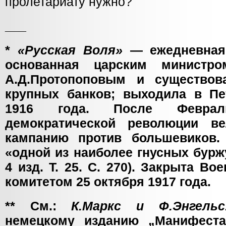
пролетариату нужно?
___
*
«Русская Воля»
— ежедневная 
основанная царским министро
А.Д.Протопоповым и существов
крупных банков; выходила в Пе
1916 года. После Февраль
демократической революции ве
кампанию против большевиков.
«одной из наиболее гнусных буржу
4 изд. Т. 25. С. 270). Закрыта В
комитетом 25 октября 1917 года.
** См.:
К.Маркс и Ф.Энгел
немецкому изданию „Манифеста