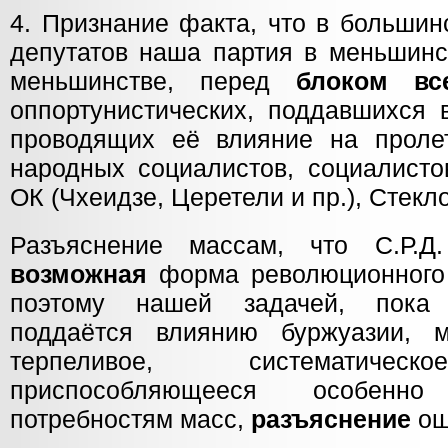
4. Признание факта, что в большин
депутатов наша партия в меньшинс
меньшинстве, перед
блоком вс
оппортунистических, поддавшихся 
проводящих её влияние на пролет
народных социалистов, социалисто
ОК (Чхеидзе, Церетели и пр.), Стекло
Разъяснение массам, что С.Р.
возможная
форма революционного 
поэтому нашей задачей, пок
поддаётся влиянию буржуазии, 
терпеливое, систематическ
приспособляющееся особенн
потребностям масс,
разъяснение
ош