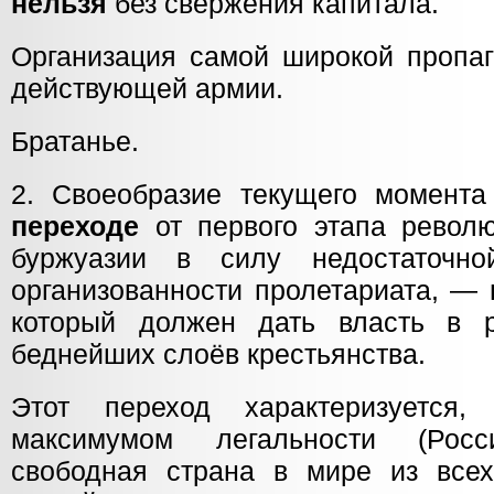
нельзя
без свержения капитала.
Организация самой широкой пропаг
действующей армии.
Братанье.
2. Своеобразие текущего момента
переходе
от первого этапа револю
буржуазии в силу недостаточно
организованности пролетариата, —
который должен дать власть в р
беднейших слоёв крестьянства.
Этот переход характеризуется
максимумом легальности (Ро
свободная страна в мире из все