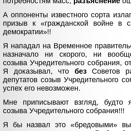
потребностям масс,
разъяснение
оши
А оппоненты известного сорта изла
призыв к «гражданской войне в 
демократии»!!
Я нападал на Временное правительс
назначало ни скорого, ни вообщ
созыва Учредительного собрания, о
Я доказывал, что
без
Советов ра
депутатов созыв Учредительного со
успех его невозможен.
Мне приписывают взгляд, будто 
созыва Учредительного собрания!!!
Я бы назвал это «бредовыми» вы