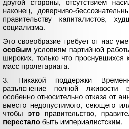
другой стороны, отсутствием нас
наконец, доверчиво-бессознатель
правительству капиталистов, ху
социализма.
Это своеобразие требует от нас ум
особым
условиям партийной работ
широких, только что проснувшихся 
масс пролетариата.
3. Никакой поддержки Временн
разъяснение полной лживости 
особенно относительно отказа от ан
вместо недопустимого, сеющего ил
чтобы
это
правительство, правите
перестало
быть империалистским.