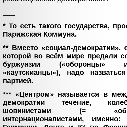
___
* То есть такого государства, пр
Парижская Коммуна.
** Вместо «социал-демократии»,
которой во всём мире предали с
буржуазии («оборонцы» 
«каутскианцы»), надо назватьс
партией.
*** «Центром» называется в меж
демократии течение, кол
шовинистами (= «об
интернационалистами, именно