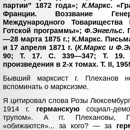
партии” 1872 года»;
К.Маркс
. «Г
Франции. Воззвание Гене
Международного Товарищества 
Готской программы»;
Ф.Энгельс
.
—28 марта 1875 г.; К.Маркс. Письм
и 17 апреля 1871 г. (
К.Маркс и Ф.Э
90; Т. 17. С. 339—347; Т. 19.
произведения в 2-х томах. Т. II, 195
Бывший марксист г. Плеханов не
вспоминать о марксизме.
Я цитировал слова Розы Люксембург
1914 г.
германскую
социал-демо
трупом». А гг. Плехановы, Г
«обижаются»... за кого? — за
гер