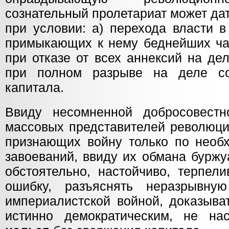
сознательный пролетариат может да
при условии: а) перехода власти в
примыкающих к нему беднейших час
при отказе от всех аннексий на дел
при полном разрыве на деле с
капитала.
Ввиду несомненной добросовестн
массовых представителей революци
признающих войну только по необх
завоеваний, ввиду их обмана буржу
обстоятельно, настойчиво, терпел
ошибку, разъяснять неразрывну
империалистской войной, доказыват
истинно демократическим, не на