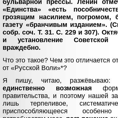
бульварной прессы. Ленин отме
«Единства» «есть пособничес
грозящим насилием, погромом, 
газету «бранчивым изданием». (См
собр. соч. Т. 31. С. 229 и 307). 
и установление Советской 
враждебно.
Что это такое? Чем это отличается о
от «Русской Воли»*?
Я пишу, читаю, разжёвываю: 
единственно возможная
форма
правительства, и поэтому нашей з
лишь терпеливое, систематиче
приспособляющееся особенн