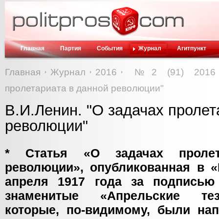
Главная
Партия
События
Журнал
Агитпункт
Главная
Журнал
2016
№2 (91) 2016
пролетариата в данной революции"
В.И.Ленин. "О задачах пролет
революции"
* Статья «О задачах проле
революции», опубликованная в 
апреля 1917 года за подписью
знаменитые «Апрельские тез
которые, по-видимому, были на